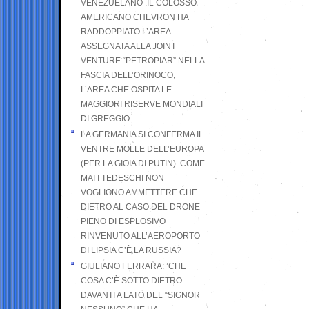
VENEZUELANO .IL COLOSSO
AMERICANO CHEVRON HA
RADDOPPIATO L’AREA
ASSEGNATA ALLA JOINT
VENTURE “PETROPIAR” NELLA
FASCIA DELL’ORINOCO,
L’AREA CHE OSPITA LE
MAGGIORI RISERVE MONDIALI
DI GREGGIO
LA GERMANIA SI CONFERMA IL
VENTRE MOLLE DELL’EUROPA
(PER LA GIOIA DI PUTIN). COME
MAI I TEDESCHI NON
VOGLIONO AMMETTERE CHE
DIETRO AL CASO DEL DRONE
PIENO DI ESPLOSIVO
RINVENUTO ALL’AEROPORTO
DI LIPSIA C’È LA RUSSIA?
GIULIANO FERRARA: ’CHE
COSA C’È SOTTO DIETRO
DAVANTI A LATO DEL “SIGNOR