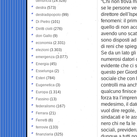
denuncia
(14.528)
“Chi non trova m
se le persone ve
destra
(573)
direttore dell’Is
destradipopolo
(99)
fenomeni: il prim
Di Pietro
(101)
quello di non acc
Diritti civili
(276)
avendo uno scatt
don Gallo
(9)
sono disposti ad
economia
(2.331)
di reni che spie
elezioni
(3.303)
Se da un lato gli
emergenza
(3.077)
numerosi datori d
Energia
(45)
evidente che ci 
Esselunga
(2)
questo per Giord
sociale che con l
Esteri
(784)
controlli ma anch
Eugenetica
(3)
qualcuno finisce 
Europa
(1.314)
forza tra l’impren
Fassino
(13)
medesimo, il dato
federalismo
(167)
vuol dire regole,
Ferrara
(21)
sindacati e le a
Ferretti
(6)
nero chi ne fa le
ferrovie
(133)
sociali, previdenz
finanziaria
(325)
dunque a tutti n