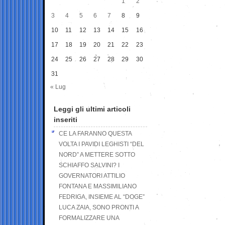
1
2
3
4
5
6
7
8
9
10
11
12
13
14
15
16
17
18
19
20
21
22
23
24
25
26
27
28
29
30
31
« Lug
Leggi gli ultimi articoli
inseriti
CE LA FARANNO QUESTA
VOLTA I PAVIDI LEGHISTI “DEL
NORD” A METTERE SOTTO
SCHIAFFO SALVINI? I
GOVERNATORI ATTILIO
FONTANA E MASSIMILIANO
FEDRIGA, INSIEME AL “DOGE”
LUCA ZAIA, SONO PRONTI A
FORMALIZZARE UNA