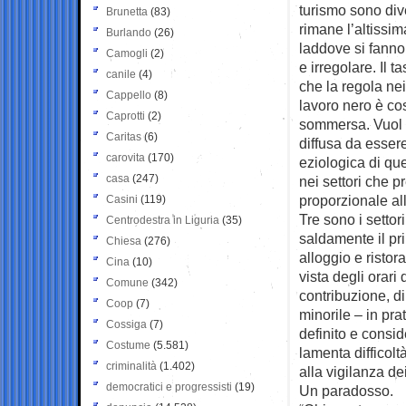
turismo sono di
Brunetta
(83)
rimane l’altissi
Burlando
(26)
laddove si fanno 
Camogli
(2)
e irregolare. Il t
canile
(4)
che la regola nei
Cappello
(8)
lavoro nero è co
Caprotti
(2)
sommersa. Vuol di
Caritas
(6)
diffusa da essere
carovita
(170)
eziologica di qu
casa
(247)
nei settori che p
proporzionale all
Casini
(119)
Tre sono i setto
Centrodestra in Liguria
(35)
saldamente il pri
Chiesa
(276)
alloggio e ristor
Cina
(10)
vista degli orari 
Comune
(342)
contribuzione, di
Coop
(7)
minorile – in prat
Cossiga
(7)
definito e conside
Costume
(5.581)
lamenta difficolt
criminalità
(1.402)
alla vigilanza de
democratici e progressisti
(19)
Un paradosso.