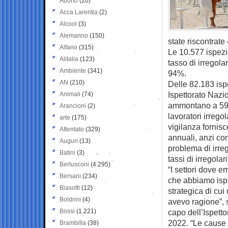
Aborto
(20)
Acca Larentia
(2)
Alcool
(3)
Alemanno
(150)
state riscontrate
Alfano
(315)
Le 10.577 ispezi
Alitalia
(123)
tasso di irregola
Ambiente
(341)
94%.
AN
(210)
Delle 82.183 isp
Ispettorato Nazio
Animali
(74)
ammontano a 59.
Arancioni
(2)
lavoratori irrego
arte
(175)
vigilanza fornisc
Attentato
(329)
annuali, anzi c
Auguri
(13)
problema di irreg
Batini
(3)
tassi di irregolar
Berlusconi
(4.295)
“I settori dove 
Bersani
(234)
che abbiamo ispe
Biasotti
(12)
strategica di cui
Boldrini
(4)
avevo ragione”, 
Bossi
(1.221)
capo dell’Ispett
2022. “Le cause 
Brambilla
(38)