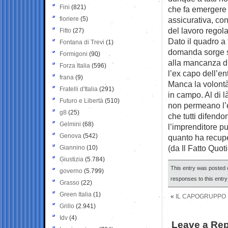
Fini
(821)
che fa emergere 
fioriere
(5)
assicurativa, con
del lavoro regola
Fitto
(27)
Dato il quadro a 
Fontana di Trevi
(1)
domanda sorge sp
Formigoni
(90)
alla mancanza d
Forza Italia
(596)
l’ex capo dell’en
frana
(9)
Manca la volontà 
Fratelli d'Italia
(291)
in campo. Al di l
Futuro e Libertà
(510)
non permeano l’e
g8
(25)
che tutti difendo
Gelmini
(68)
l’imprenditore pu
Genova
(542)
quanto ha recupe
(da Il Fatto Quot
Giannino
(10)
Giustizia
(5.784)
This entry was posted 
governo
(5.799)
responses to this entr
Grasso
(22)
Green Italia
(1)
«
IL CAPOGRUPPO 
Grillo
(2.941)
Idv
(4)
Leave a Rep