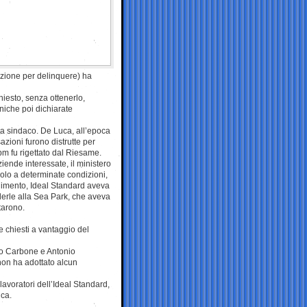
iazione per delinquere) ha
iesto, senza ottenerlo,
oniche poi dichiarate
lora sindaco. De Luca, all’epoca
azioni furono distrutte per
 pm fu rigettato dal Riesame.
ziende interessate, il ministero
solo a determinate condizioni,
bilimento, Ideal Standard aveva
derle alla Sea Park, che aveva
tarono.
e chiesti a vantaggio del
olo Carbone e Antonio
 non ha adottato alcun
avoratori dell’Ideal Standard,
uca.