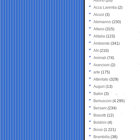
Aborto
(20)
Acca Larentia
(2)
Alcool
(3)
Alemanno
(150)
Alfano
(315)
Alitalia
(123)
Ambiente
(341)
AN
(210)
Animali
(74)
Arancioni
(2)
arte
(175)
Attentato
(329)
Auguri
(13)
Batini
(3)
Berlusconi
(4.295)
Bersani
(234)
Biasotti
(12)
Boldrini
(4)
Bossi
(1.221)
Brambilla
(38)