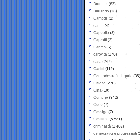
Brunetta
(83)
Burlando
(26)
Camogli
(2)
canile
(4)
Cappello
(8)
Caprotti
(2)
Caritas
(6)
carovita
(170)
casa
(247)
Casini
(119)
Centrodestra in Liguria
(35
Chiesa
(276)
Cina
(10)
Comune
(342)
Coop
(7)
Cossiga
(7)
Costume
(5.581)
criminalità
(1.402)
democratici e progressisti
(