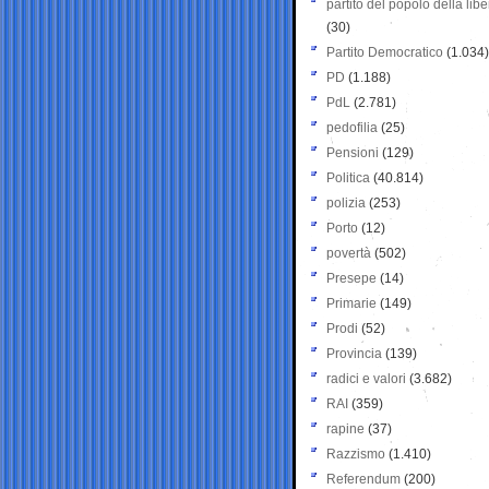
partito del popolo della libe
(30)
Partito Democratico
(1.034)
PD
(1.188)
PdL
(2.781)
pedofilia
(25)
Pensioni
(129)
Politica
(40.814)
polizia
(253)
Porto
(12)
povertà
(502)
Presepe
(14)
Primarie
(149)
Prodi
(52)
Provincia
(139)
radici e valori
(3.682)
RAI
(359)
rapine
(37)
Razzismo
(1.410)
Referendum
(200)