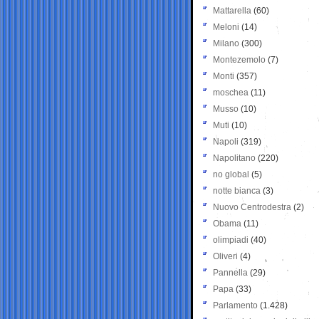
Mattarella
(60)
Meloni
(14)
Milano
(300)
Montezemolo
(7)
Monti
(357)
moschea
(11)
Musso
(10)
Muti
(10)
Napoli
(319)
Napolitano
(220)
no global
(5)
notte bianca
(3)
Nuovo Centrodestra
(2)
Obama
(11)
olimpiadi
(40)
Oliveri
(4)
Pannella
(29)
Papa
(33)
Parlamento
(1.428)