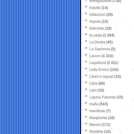
Immigrazione
(734)
indulto
(14)
inflazione
(26)
Ingroia
(15)
Interviste
(16)
la casta
(1.394)
La Destra
(45)
La Sapienza
(5)
Lavoro
(1.316)
LegaNord
(2.411)
Letta Enrico
(154)
Liberi e Uguali
(10)
Libia
(68)
Libri
(33)
Liguria Futurista
(25)
mafia
(543)
manifesto
(7)
Margherita
(16)
Maroni
(171)
Mastella
(16)