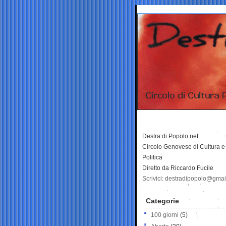
Destra di Popolo.net
Circolo Genovese di Cultura e
Politica
Diretto da Riccardo Fucile
Scrivici: destradipopolo@gma
Categorie
100 giorni
(5)