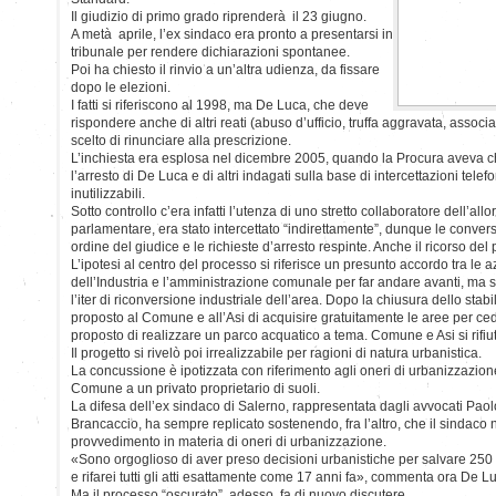
Il giudizio di primo grado riprenderà il 23 giugno.
A metà aprile, l’ex sindaco era pronto a presentarsi in
tribunale per rendere dichiarazioni spontanee.
Poi ha chiesto il rinvio a un’altra udienza, da fissare
dopo le elezioni.
I fatti si riferiscono al 1998, ma De Luca, che deve
rispondere anche di altri reati (abuso d’ufficio, truffa aggravata, assoc
scelto di rinunciare alla prescrizione.
L’inchiesta era esplosa nel dicembre 2005, quando la Procura aveva ch
l’arresto di De Luca e di altri indagati sulla base di intercettazioni telef
inutilizzabili.
Sotto controllo c’era infatti l’utenza di uno stretto collaboratore dell’al
parlamentare, era stato intercettato “indirettamente”, dunque le convers
ordine del giudice e le richieste d’arresto respinte. Anche il ricorso del
L’ipotesi al centro del processo si riferisce un presunto accordo tra le a
dell’Industria e l’amministrazione comunale per far andare avanti, ma 
l’iter di riconversione industriale dell’area. Dopo la chiusura dello sta
proposto al Comune e all’Asi di acquisire gratuitamente le aree per ce
proposto di realizzare un parco acquatico a tema. Comune e Asi si rifiu
Il progetto si rivelò poi irrealizzabile per ragioni di natura urbanistica.
La concussione è ipotizzata con riferimento agli oneri di urbanizzazion
Comune a un privato proprietario di suoli.
La difesa dell’ex sindaco di Salerno, rappresentata dagli avvocati Pa
Brancaccio, ha sempre replicato sostenendo, fra l’altro, che il sindaco
provvedimento in materia di oneri di urbanizzazione.
«Sono orgoglioso di aver preso decisioni urbanistiche per salvare 250 l
e rifarei tutti gli atti esattamente come 17 anni fa», commenta ora De L
Ma il processo “oscurato”, adesso, fa di nuovo discutere.