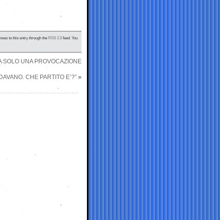
nses to this entry through the
RSS 2.0
feed. You
SUA SOLO UNA PROVOCAZIONE
DAVANO. CHE PARTITO E’?”
»