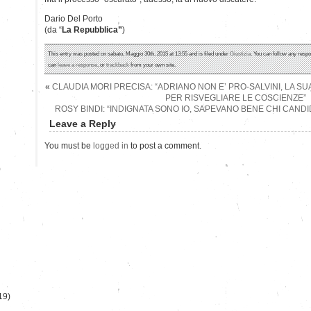
Dario Del Porto
(da “
La Repubblica”
)
This entry was posted on sabato, Maggio 30th, 2015 at 13:55 and is filed under
Giustizia
. You can follow any respo
can
leave a response
, or
trackback
from your own site.
«
CLAUDIA MORI PRECISA: “ADRIANO NON E’ PRO-SALVINI, LA 
PER RISVEGLIARE LE COSCIENZE”
ROSY BINDI: “INDIGNATA SONO IO, SAPEVANO BENE CHI CANDI
Leave a Reply
You must be
logged in
to post a comment.
)
19)