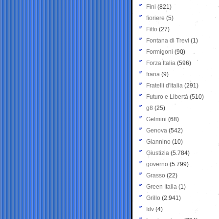
Fini
(821)
fioriere
(5)
Fitto
(27)
Fontana di Trevi
(1)
Formigoni
(90)
Forza Italia
(596)
frana
(9)
Fratelli d'Italia
(291)
Futuro e Libertà
(510)
g8
(25)
Gelmini
(68)
Genova
(542)
Giannino
(10)
Giustizia
(5.784)
governo
(5.799)
Grasso
(22)
Green Italia
(1)
Grillo
(2.941)
Idv
(4)