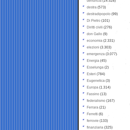
denuncia
(14.528)
destra
(573)
destradipopolo
(99)
Di Pietro
(101)
Diritti civili
(276)
don Gallo
(9)
economia
(2.331)
elezioni
(3.303)
emergenza
(3.077)
Energia
(45)
Esselunga
(2)
Esteri
(784)
Eugenetica
(3)
Europa
(1.314)
Fassino
(13)
federalismo
(167)
Ferrara
(21)
Ferretti
(6)
ferrovie
(133)
finanziaria
(325)