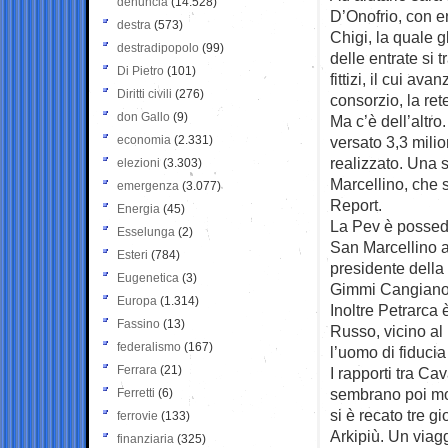
denuncia
(14.528)
D’Onofrio, con en
destra
(573)
Chigi, la quale g
destradipopolo
(99)
delle entrate si t
Di Pietro
(101)
fittizi, il cui av
Diritti civili
(276)
consorzio, la re
don Gallo
(9)
Ma c’è dell’altr
economia
(2.331)
versato 3,3 milio
realizzato. Una 
elezioni
(3.303)
Marcellino, che s
emergenza
(3.077)
Report.
Energia
(45)
La Pev è possedu
Esselunga
(2)
San Marcellino a
Esteri
(784)
presidente della
Eugenetica
(3)
Gimmi Cangiano, 
Europa
(1.314)
Inoltre Petrarca 
Fassino
(13)
Russo, vicino al
federalismo
(167)
l’uomo di fiducia
Ferrara
(21)
I rapporti tra Ca
sembrano poi mol
Ferretti
(6)
si è recato tre g
ferrovie
(133)
Arkipiù. Un viag
finanziaria
(325)