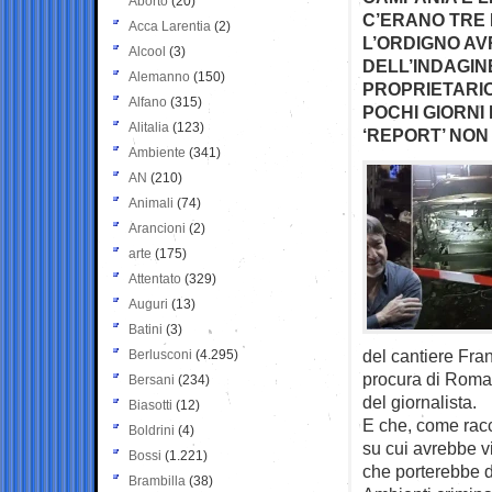
Aborto
(20)
C’ERANO TRE 
Acca Larentia
(2)
L’ORDIGNO AV
Alcool
(3)
DELL’INDAGIN
Alemanno
(150)
PROPRIETARIO
Alfano
(315)
POCHI GIORNI 
Alitalia
(123)
‘REPORT’ NON
Ambiente
(341)
AN
(210)
Animali
(74)
Arancioni
(2)
arte
(175)
Attentato
(329)
Auguri
(13)
Batini
(3)
del cantiere Fran
Berlusconi
(4.295)
procura di Roma 
Bersani
(234)
del giornalista.
Biasotti
(12)
E che, come racc
Boldrini
(4)
su cui avrebbe v
Bossi
(1.221)
che porterebbe dr
Brambilla
(38)