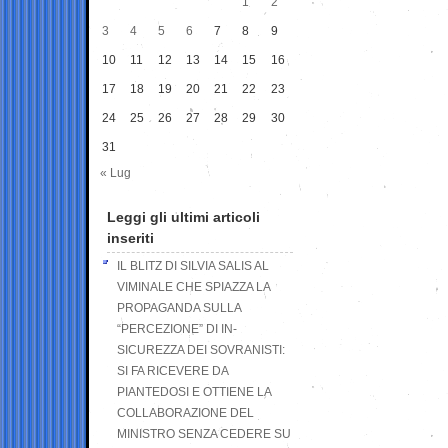
1
2
3
4
5
6
7
8
9
10
11
12
13
14
15
16
17
18
19
20
21
22
23
24
25
26
27
28
29
30
31
« Lug
Leggi gli ultimi articoli
inseriti
IL BLITZ DI SILVIA SALIS AL
VIMINALE CHE SPIAZZA LA
PROPAGANDA SULLA
“PERCEZIONE” DI IN-
SICUREZZA DEI SOVRANISTI:
SI FA RICEVERE DA
PIANTEDOSI E OTTIENE LA
COLLABORAZIONE DEL
MINISTRO SENZA CEDERE SU