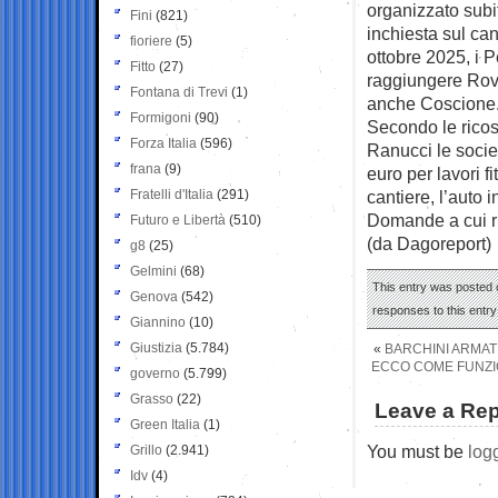
organizzato subi
Fini
(821)
inchiesta sul can
fioriere
(5)
ottobre 2025, i P
Fitto
(27)
raggiungere Rovi
Fontana di Trevi
(1)
anche Coscione
Formigoni
(90)
Secondo le ricost
Forza Italia
(596)
Ranucci le socie
frana
(9)
euro per lavori f
Fratelli d'Italia
(291)
cantiere, l’auto
Domande a cui ri
Futuro e Libertà
(510)
(da Dagoreport)
g8
(25)
Gelmini
(68)
This entry was posted o
Genova
(542)
responses to this entr
Giannino
(10)
Giustizia
(5.784)
«
BARCHINI ARMATI
ECCO COME FUNZIO
governo
(5.799)
Grasso
(22)
Leave a Rep
Green Italia
(1)
You must be
log
Grillo
(2.941)
Idv
(4)