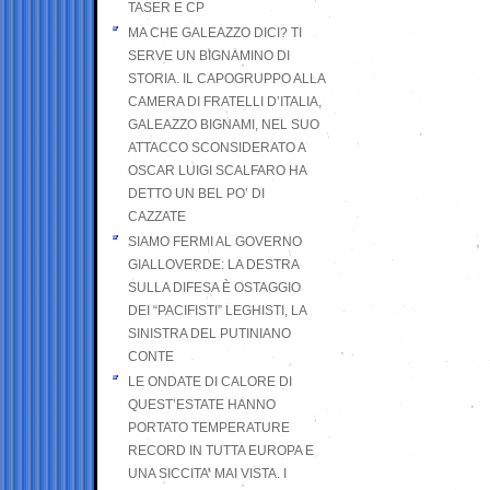
TASER E CP
MA CHE GALEAZZO DICI? TI
SERVE UN BIGNAMINO DI
STORIA. IL CAPOGRUPPO ALLA
CAMERA DI FRATELLI D’ITALIA,
GALEAZZO BIGNAMI, NEL SUO
ATTACCO SCONSIDERATO A
OSCAR LUIGI SCALFARO HA
DETTO UN BEL PO’ DI
CAZZATE
SIAMO FERMI AL GOVERNO
GIALLOVERDE: LA DESTRA
SULLA DIFESA È OSTAGGIO
DEI “PACIFISTI” LEGHISTI, LA
SINISTRA DEL PUTINIANO
CONTE
LE ONDATE DI CALORE DI
QUEST’ESTATE HANNO
PORTATO TEMPERATURE
RECORD IN TUTTA EUROPA E
UNA SICCITA’ MAI VISTA. I