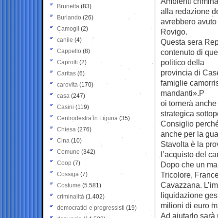
Ambienti criminal
Brunetta
(83)
alla redazione d
Burlando
(26)
avrebbero avuto i
Camogli
(2)
Rovigo.
canile
(4)
Questa sera Repor
Cappello
(8)
contenuto di quel
politico della
Caprotti
(2)
provincia di Cas
Caritas
(6)
famiglie camorris
carovita
(170)
mandanti».P
casa
(247)
oi tornerà anche 
Casini
(119)
strategica sottop
Centrodestra in Liguria
(35)
Consiglio perché
Chiesa
(276)
anche per la guar
Cina
(10)
Stavolta è la pr
Comune
(342)
l’acquisto del ca
Coop
(7)
Dopo che un ma
Tricolore, Franc
Cossiga
(7)
Cavazzana. L’imp
Costume
(5.581)
liquidazione gest
criminalità
(1.402)
milioni di euro m
democratici e progressisti
(19)
Ad aiutarlo sarà 