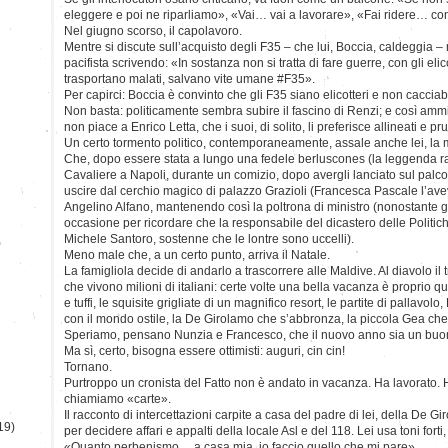
eleggere e poi ne riparliamo», «Vai… vai a lavorare», «Fai ridere… con
Nel giugno scorso, il capolavoro.
Mentre si discute sull’acquisto degli F35 – che lui, Boccia, caldeggia –
pacifista scrivendo: «In sostanza non si tratta di fare guerre, con gli eli
trasportano malati, salvano vite umane #F35».
Per capirci: Boccia è convinto che gli F35 siano elicotteri e non caccia
Non basta: politicamente sembra subire il fascino di Renzi; e così ammi
non piace a Enrico Letta, che i suoi, di solito, li preferisce allineati e pr
Un certo tormento politico, contemporaneamente, assale anche lei, la 
Che, dopo essere stata a lungo una fedele berluscones (la leggenda r
Cavaliere a Napoli, durante un comizio, dopo avergli lanciato sul palco
uscire dal cerchio magico di palazzo Grazioli (Francesca Pascale l’av
Angelino Alfano, mantenendo così la poltrona di ministro (nonostante g
occasione per ricordare che la responsabile del dicastero delle Politiche
Michele Santoro, sostenne che le lontre sono uccelli).
)
Meno male che, a un certo punto, arriva il Natale.
La famigliola decide di andarlo a trascorrere alle Maldive. Al diavolo 
che vivono milioni di italiani: certe volte una bella vacanza è proprio q
e tuffi, le squisite grigliate di un magnifico resort, le partite di pallavolo
con il mondo ostile, la De Girolamo che s’abbronza, la piccola Gea che
Speriamo, pensano Nunzia e Francesco, che il nuovo anno sia un buo
Ma sì, certo, bisogna essere ottimisti: auguri, cin cin!
Tornano.
Purtroppo un cronista del Fatto non è andato in vacanza. Ha lavorato. H
chiamiamo «carte».
Il racconto di intercettazioni carpite a casa del padre di lei, della De 
19)
per decidere affari e appalti della locale Asl e del 118. Lei usa toni forti,
«Quanto perbenismo… a casa mia, io faccio quello che mi pare».