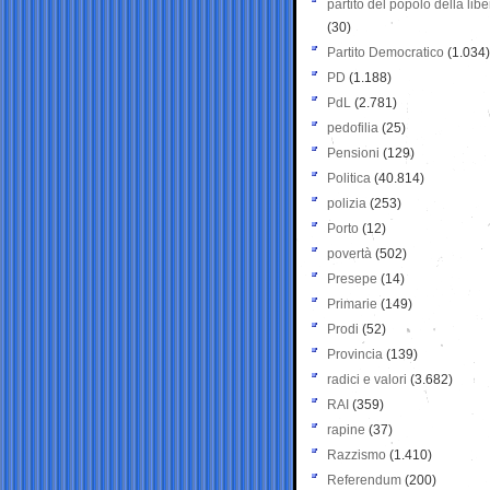
partito del popolo della libe
(30)
Partito Democratico
(1.034)
PD
(1.188)
PdL
(2.781)
pedofilia
(25)
Pensioni
(129)
Politica
(40.814)
polizia
(253)
Porto
(12)
povertà
(502)
Presepe
(14)
Primarie
(149)
Prodi
(52)
Provincia
(139)
radici e valori
(3.682)
RAI
(359)
rapine
(37)
Razzismo
(1.410)
Referendum
(200)