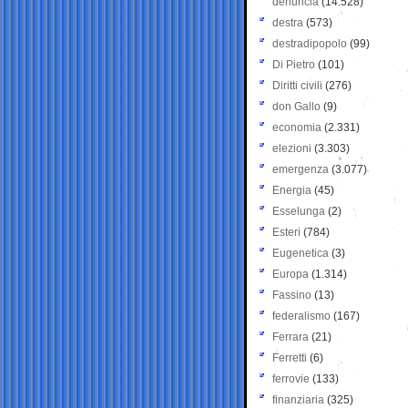
denuncia
(14.528)
destra
(573)
destradipopolo
(99)
Di Pietro
(101)
Diritti civili
(276)
don Gallo
(9)
economia
(2.331)
elezioni
(3.303)
emergenza
(3.077)
Energia
(45)
Esselunga
(2)
Esteri
(784)
Eugenetica
(3)
Europa
(1.314)
Fassino
(13)
federalismo
(167)
Ferrara
(21)
Ferretti
(6)
ferrovie
(133)
finanziaria
(325)