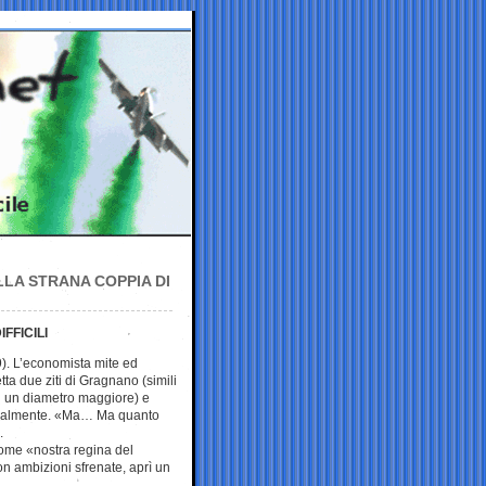
LLA STRANA COPPIA DI
FFICILI
). L’economista mite ed
tta due ziti di Gragnano (simili
on un diametro maggiore) e
teralmente. «Ma… Ma quanto
.
ome «nostra regina del
n ambizioni sfrenate, aprì un