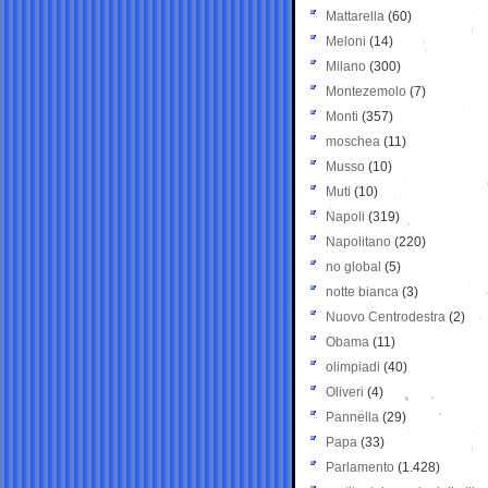
Mattarella
(60)
Meloni
(14)
Milano
(300)
Montezemolo
(7)
Monti
(357)
moschea
(11)
Musso
(10)
Muti
(10)
Napoli
(319)
Napolitano
(220)
no global
(5)
notte bianca
(3)
Nuovo Centrodestra
(2)
Obama
(11)
olimpiadi
(40)
Oliveri
(4)
Pannella
(29)
Papa
(33)
Parlamento
(1.428)