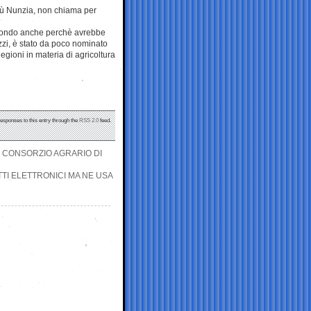
più Nunzia, non chiama per
ribondo anche perchè avrebbe
ozzi, è stato da poco nominato
egioni in materia di agricoltura
responses to this entry through the
RSS 2.0
feed.
L CONSORZIO AGRARIO DI
TTI ELETTRONICI MA NE USA