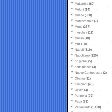
Mattarella
(60)
Meloni
(14)
Milano
(300)
Montezemolo
(7)
Monti
(357)
moschea
(11)
Musso
(10)
Muti
(10)
Napoli
(319)
Napolitano
(220)
no global
(5)
notte bianca
(3)
Nuovo Centrodestra
(2)
Obama
(11)
olimpiadi
(40)
Oliveri
(4)
Pannella
(29)
Papa
(33)
Parlamento
(1.428)