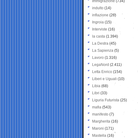
Immigrazione
(734)
indulto
(14)
inflazione
(26)
Ingroia
(15)
Interviste
(16)
la casta
(1.394)
La Destra
(45)
La Sapienza
(5)
Lavoro
(1.316)
LegaNord
(2.411)
Letta Enrico
(154)
Liberi e Uguali
(10)
Libia
(68)
Libri
(33)
Liguria Futurista
(25)
mafia
(543)
manifesto
(7)
Margherita
(16)
Maroni
(171)
Mastella
(16)