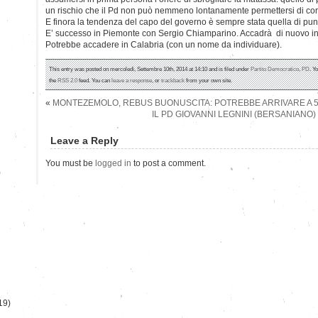
un rischio che il Pd non può nemmeno lontanamente permettersi di cor
E finora la tendenza del capo del governo è sempre stata quella di punt
E’ successo in Piemonte con Sergio Chiamparino. Accadrà di nuovo in
Potrebbe accadere in Calabria (con un nome da individuare).
This entry was posted on mercoledì, Settembre 10th, 2014 at 14:10 and is filed under
Partito Democratico
,
PD
. Y
the
RSS 2.0
feed. You can
leave a response
, or
trackback
from your own site.
«
MONTEZEMOLO, REBUS BUONUSCITA: POTREBBE ARRIVARE A 50
IL PD GIOVANNI LEGNINI (BERSANIANO
Leave a Reply
You must be
logged in
to post a comment.
)
19)