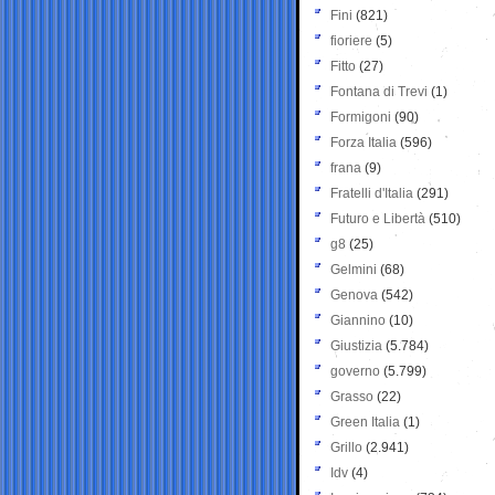
Fini
(821)
fioriere
(5)
Fitto
(27)
Fontana di Trevi
(1)
Formigoni
(90)
Forza Italia
(596)
frana
(9)
Fratelli d'Italia
(291)
Futuro e Libertà
(510)
g8
(25)
Gelmini
(68)
Genova
(542)
Giannino
(10)
Giustizia
(5.784)
governo
(5.799)
Grasso
(22)
Green Italia
(1)
Grillo
(2.941)
Idv
(4)