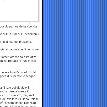
 dovuto parlare della vicenda
ovedì 11 a lunedì 15 settembre),
rima di martedì prossimo.
o già si capiva che l’intenzione
arlamentare vicino a Palazzo
 adesso Bonaccini qualcosa si
ettere tutti d’accordo. In tal
apace di superare lo scoglio
’inizio del dibattito: il
 e che pareva essere il
la di un ministro, magari il
re del Welfare Giuliano Poletti.
 dovrà essere Matteo Renzi ad
i perdere l’Emilia-Romagna è