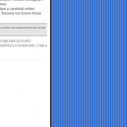
rere.
are a candidati unitari.
 Toscana con Enrico Rossi.
ou can follow any responses to this entry through
 MILIONI DI EURO
) VERSO LA GUIDA DEL CSM
»