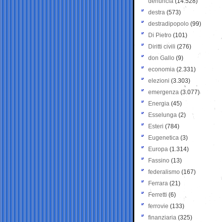
denuncia
(14.528)
destra
(573)
destradipopolo
(99)
Di Pietro
(101)
Diritti civili
(276)
don Gallo
(9)
economia
(2.331)
elezioni
(3.303)
emergenza
(3.077)
Energia
(45)
Esselunga
(2)
Esteri
(784)
Eugenetica
(3)
Europa
(1.314)
Fassino
(13)
federalismo
(167)
Ferrara
(21)
Ferretti
(6)
ferrovie
(133)
finanziaria
(325)