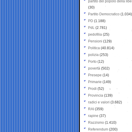
partito del popolo della libe
(30)
Partito Democratico
(1.034)
PD
(1.188)
PdL
(2.781)
pedofilia
(25)
Pensioni
(129)
Politica
(40.814)
polizia
(253)
Porto
(12)
povertà
(502)
Presepe
(14)
Primarie
(149)
Prodi
(52)
Provincia
(139)
radici e valori
(3.682)
RAI
(359)
rapine
(37)
Razzismo
(1.410)
Referendum
(200)