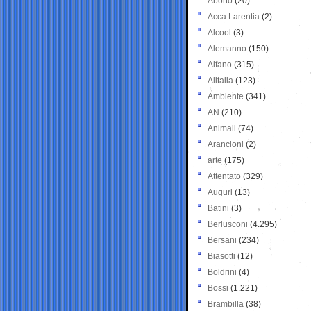
Aborto
(20)
Acca Larentia
(2)
Alcool
(3)
Alemanno
(150)
Alfano
(315)
Alitalia
(123)
Ambiente
(341)
AN
(210)
Animali
(74)
Arancioni
(2)
arte
(175)
Attentato
(329)
Auguri
(13)
Batini
(3)
Berlusconi
(4.295)
Bersani
(234)
Biasotti
(12)
Boldrini
(4)
Bossi
(1.221)
Brambilla
(38)