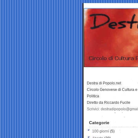
Destra di Popolo.net
Circolo Genovese di Cultura e
Politica
Diretto da Riccardo Fucile
Scrivici: destradipopolo@gma
Categorie
100 giorni
(5)