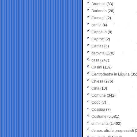
Brunetta
(83)
Burlando
(26)
Camogli
(2)
canile
(4)
Cappello
(8)
Caprotti
(2)
Caritas
(6)
carovita
(170)
casa
(247)
Casini
(119)
Centrodestra in Liguria
(35
Chiesa
(276)
Cina
(10)
Comune
(342)
Coop
(7)
Cossiga
(7)
Costume
(5.581)
criminalità
(1.402)
democratici e progressisti
(