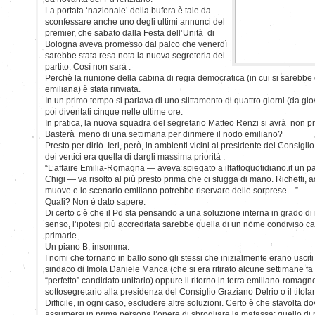
La portata ‘nazionale’ della bufera è tale da
sconfessare anche uno degli ultimi annunci del
premier, che sabato dalla Festa dell’Unità di
Bologna aveva promesso dal palco che venerdì
sarebbe stata resa nota la nuova segreteria del
partito. Così non sarà .
Perchè la riunione della cabina di regia democratica (in cui si sarebbe
emiliana) è stata rinviata.
In un primo tempo si parlava di uno slittamento di quattro giorni (da gi
poi diventati cinque nelle ultime ore.
In pratica, la nuova squadra del segretario Matteo Renzi si avrà non p
Basterà meno di una settimana per dirimere il nodo emiliano?
Presto per dirlo. Ieri, però, in ambienti vicini al presidente del Consigli
dei vertici era quella di dargli massima priorità .
“L’affaire Emilia-Romagna — aveva spiegato a ilfattoquotidiano.it un p
Chigi — va risolto al più presto prima che ci sfugga di mano. Richetti,
muove e lo scenario emiliano potrebbe riservare delle sorprese…”.
Quali? Non è dato sapere.
Di certo c’è che il Pd sta pensando a una soluzione interna in grado di m
senso, l’ipotesi più accreditata sarebbe quella di un nome condiviso c
primarie.
Un piano B, insomma.
I nomi che tornano in ballo sono gli stessi che inizialmente erano usciti all
sindaco di Imola Daniele Manca (che si era ritirato alcune settimane fa
“perfetto” candidato unitario) oppure il ritorno in terra emiliano-romagno
sottosegretario alla presidenza del Consiglio Graziano Delrio o il titola
Difficile, in ogni caso, escludere altre soluzioni. Certo è che stavolta
assumersi in prima persona l’onere di sbrogliare la matassa: quello d