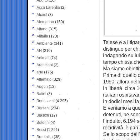
Aborto
(20)
Acca Larentia
(2)
Alcool
(3)
Alemanno
(150)
Alfano
(315)
Alitalia
(123)
Telese e a litiga
Ambiente
(341)
distingue per ch
AN
(210)
indagando su lui
Animali
(74)
tempo chissa che
Arancioni
(2)
Ma siamo obiettiv
arte
(175)
Prima di quello d
Attentato
(329)
1990: allora nell
Auguri
(13)
in libertà circa 
Batini
(3)
italiani ospitava
in dodici mesi la
Berlusconi
(4.295)
E veniamo a quell
Bersani
(234)
detenuti, ne sono
Biasotti
(12)
l’indulto, 6.194 s
Boldrini
(4)
recidività è pari
Bossi
(1.221)
Se lo scopo dell’
Brambilla
(38)