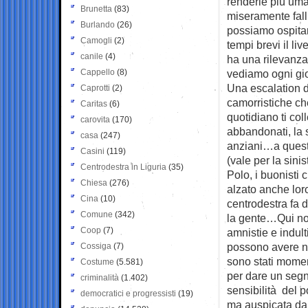
renderle più uman
Brunetta
(83)
miseramente falll
Burlando
(26)
possiamo ospitar
Camogli
(2)
tempi brevi il li
canile
(4)
ha una rilevanza 
Cappello
(8)
vediamo ogni gio
Una escalation di
Caprotti
(2)
camorristiche che
Caritas
(6)
quotidiano ti col
carovita
(170)
abbandonati, la s
casa
(247)
anziani…a questo
Casini
(119)
(vale per la sin
Centrodestra in Liguria
(35)
Polo, i buonisti 
Chiesa
(276)
alzato anche lor
Cina
(10)
centrodestra fa 
Comune
(342)
la gente…Qui non
Coop
(7)
amnistie e indult
possono avere ne
Cossiga
(7)
sono stati momenti
Costume
(5.581)
per dare un segn
criminalità
(1.402)
sensibilità del p
democratici e progressisti
(19)
ma auspicata da 