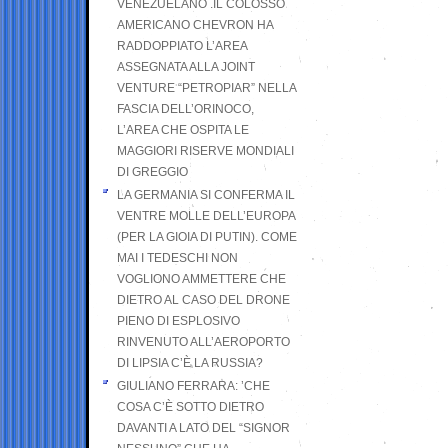
VENEZUELANO .IL COLOSSO
AMERICANO CHEVRON HA
RADDOPPIATO L’AREA
ASSEGNATA ALLA JOINT
VENTURE “PETROPIAR” NELLA
FASCIA DELL’ORINOCO,
L’AREA CHE OSPITA LE
MAGGIORI RISERVE MONDIALI
DI GREGGIO
LA GERMANIA SI CONFERMA IL
VENTRE MOLLE DELL’EUROPA
(PER LA GIOIA DI PUTIN). COME
MAI I TEDESCHI NON
VOGLIONO AMMETTERE CHE
DIETRO AL CASO DEL DRONE
PIENO DI ESPLOSIVO
RINVENUTO ALL’AEROPORTO
DI LIPSIA C’È LA RUSSIA?
GIULIANO FERRARA: ’CHE
COSA C’È SOTTO DIETRO
DAVANTI A LATO DEL “SIGNOR