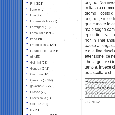
origine. Noi inve
Fini
(821)
in Italia a comme
fioriere
(5)
giorno il costo 
Fitto
(27)
origine (e in ce
Fontana di Trevi
(1)
qualcuno te la ca
Formigoni
(90)
ma bisogna cambia
Forza Italia
(596)
episodio neanche
frana
(9)
non in Thailandi
Fratelli d'Italia
(291)
paese all’ergast
e alla fine rius
Futuro e Libertà
(510)
attenzione, ce 
g8
(25)
che la gente si 
Gelmini
(68)
tanto e, invece c
Genova
(542)
ad ascoltare chi 
Giannino
(10)
Giustizia
(5.784)
This entry was posted 
governo
(5.799)
Politica
. You can follow
Grasso
(22)
trackback
from your ow
Green Italia
(1)
«
GENOVA
Grillo
(2.941)
Idv
(4)