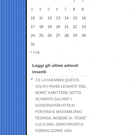
1
2
3
4
5
6
7
8
9
10
11
12
13
14
15
16
17
18
19
20
21
22
23
24
25
26
27
28
29
30
31
« Lug
Leggi gli ultimi articoli
inseriti
CE LA FARANNO QUESTA
VOLTA I PAVIDI LEGHISTI “DEL
NORD” A METTERE SOTTO
SCHIAFFO SALVINI? I
GOVERNATORI ATTILIO
FONTANA E MASSIMILIANO
FEDRIGA, INSIEME AL “DOGE”
LUCA ZAIA, SONO PRONTI A
FORMALIZZARE UNA