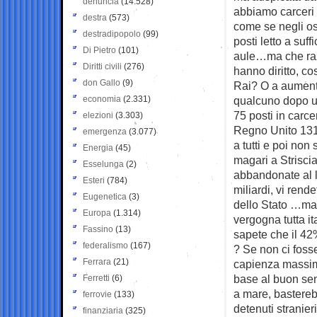
denuncia
(14.528)
abbiamo carceri a
destra
(573)
come se negli os
destradipopolo
(99)
posti letto a suf
Di Pietro
(101)
aule…ma che razz
Diritti civili
(276)
hanno diritto, cos
don Gallo
(9)
Rai? O a aumentar
economia
(2.331)
qualcuno dopo una
75 posti in carce
elezioni
(3.303)
Regno Unito 131…
emergenza
(3.077)
a tutti e poi no
Energia
(45)
magari a Strisci
Esselunga
(2)
abbandonate al l
Esteri
(784)
miliardi, vi rend
Eugenetica
(3)
dello Stato …mai
Europa
(1.314)
vergogna tutta it
Fassino
(13)
sapete che il 42
federalismo
(167)
? Se non ci fos
Ferrara
(21)
capienza massim
base al buon sen
Ferretti
(6)
a mare, bastere
ferrovie
(133)
detenuti stranier
finanziaria
(325)