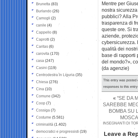
Mentre per Giuse
Brunetta
(83)
nostra sicurezza 
Burlando
(26)
pubblici? Alla P
Camogli
(2)
trasparenza di fr
canile
(4)
queste ore. Si tr
Cappello
(8)
aziende, protezio
Caprotti
(2)
cybersicurezza. 
Caritas
(6)
qualità dei nostr
carovita
(170)
base di rapporti 
casa
(247)
del mondo?», co
(da agenzie)
Casini
(119)
Centrodestra in Liguria
(35)
This entry was posted o
Chiesa
(276)
responses to this entr
Cina
(10)
Comune
(342)
«
“SE DA 
Coop
(7)
SAREBBE MEGL
Cossiga
(7)
BOMBA SU 
MOSCA,
Costume
(5.581)
INSEGNANTI DI TOR
criminalità
(1.402)
democratici e progressisti
(19)
Leave a Rep