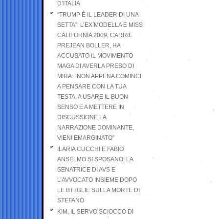
D’ITALIA
“TRUMP È IL LEADER DI UNA
SETTA”. L’EX MODELLA E MISS
CALIFORNIA 2009, CARRIE
PREJEAN BOLLER, HA
ACCUSATO IL MOVIMENTO
MAGA DI AVERLA PRESO DI
MIRA: “NON APPENA COMINCI
A PENSARE CON LA TUA
TESTA, A USARE IL BUON
SENSO E A METTERE IN
DISCUSSIONE LA
NARRAZIONE DOMINANTE,
VIENI EMARGINATO”
ILARIA CUCCHI E FABIO
ANSELMO SI SPOSANO; LA
SENATRICE DI AVS E
L’AVVOCATO INSIEME DOPO
LE BTTGLIE SULLA MORTE DI
STEFANO
KIM, IL SERVO SCIOCCO DI