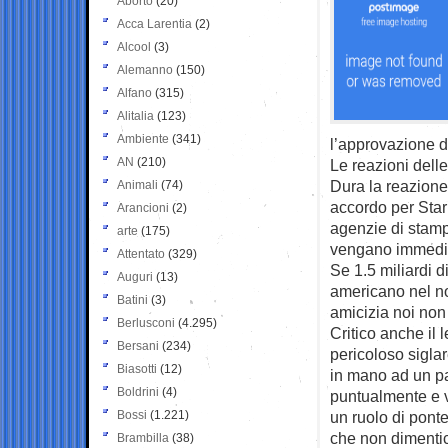
Aborto
(20)
Acca Larentia
(2)
Alcool
(3)
Alemanno
(150)
Alfano
(315)
Alitalia
(123)
Ambiente
(341)
l’approvazione de
AN
(210)
Le reazioni dell
Dura la reazione 
Animali
(74)
accordo per Star
Arancioni
(2)
agenzie di stamp
arte
(175)
vengano immediat
Attentato
(329)
Se 1.5 miliardi di
Auguri
(13)
americano nel n
Batini
(3)
amicizia noi non 
Berlusconi
(4.295)
Critico anche il
Bersani
(234)
pericoloso siglar
Biasotti
(12)
in mano ad un pa
Boldrini
(4)
puntualmente e v
Bossi
(1.221)
un ruolo di ponte
che non dimentic
Brambilla
(38)