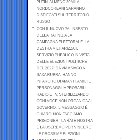
PUTIN: ALMENO 30MILA
NORDCOREANI SARANNO
DISPIEGATI SUL TERRITORIO
RUSSO
CON IL NUOVO PALINSESTO
DELLA RAI INIZIA LA
CAMPAGNA ELETTORALE. LA
DESTRA MILITARIZZA IL
SERVIZIO PUBBLICO IN VISTA
DELLE ELEZIONI POLITICHE
DEL 2027: DA VIA ASIAGO A
SAXA RUBRA, HANNO
INFARCITO DI AMANTI, AMICI E
PERSONAGGI IMPROBABILI
RADIO E TV, STERILIZZANDO
OGNI VOCE NON ORGANICA AL
GOVERNO. IL MESSAGGIO È
CHIARO: NON FACCIAMO
PRIGIONIERI. LA RAI È NOSTRA
E LA USEREMO PER VINCERE
LE PROSSIME ELEZIONI