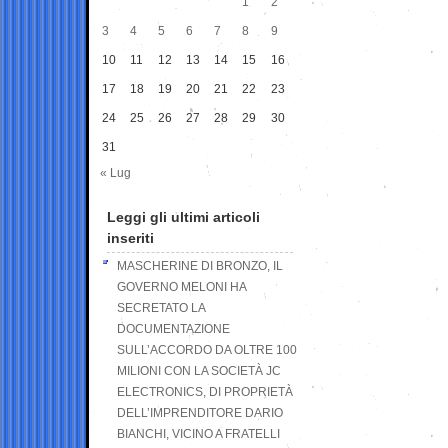
1
2
3
4
5
6
7
8
9
10
11
12
13
14
15
16
17
18
19
20
21
22
23
24
25
26
27
28
29
30
31
« Lug
Leggi gli ultimi articoli
inseriti
MASCHERINE DI BRONZO, IL
GOVERNO MELONI HA
SECRETATO LA
DOCUMENTAZIONE
SULL’ACCORDO DA OLTRE 100
MILIONI CON LA SOCIETÀ JC
ELECTRONICS, DI PROPRIETÀ
DELL’IMPRENDITORE DARIO
BIANCHI, VICINO A FRATELLI