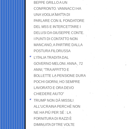
BEPPE GRILLO A UN
CONFRONTO. VANNACCI HA
UNA VOGLIA MATTA DI
PARLARE CON IL FONDATORE
DEL M5S E INTERCETTARE I
DELUSI DA GIUSEPPE CONTE.
I PUNTI DI CONTATTO NON
MANCANO, A PARTIRE DALLA
POSTURA FILORUSSA
L’ITALIA TRADITA DAL
GOVERNO MELONI. ANNA , 72
ANNI; “TRA AFFITTO E
BOLLETTE LA PENSIONE DURA
POCHI GIORNI, HO SEMPRE
LAVORATO E ORA DEVO
CHIEDERE AIUTO”
TRUMP NON DÀ MISSILI
ALL’UCRAINA PERCHÉ NON
NE HA PIÙ PER SÉ : LA
FORNITURA DI RAZZI È
DIMINUITA DI TRE VOLTE