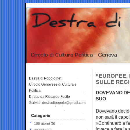
“EUROPEE, 
Destra di Popolo.net
SULLE REGI
Circolo Genovese di Cultura e
Politica
DOVEVANO DEC
Diretto da Riccardo Fucile
SUO
Scrivici: destradipopolo@gmail.com
Dovevano decide
Categorie
non sarà il capo
«Continuerò a far
100 giorni
(5)
invece a fare la