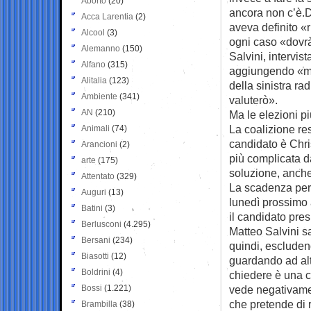
Aborto
(20)
ancora non c’è.D
Acca Larentia
(2)
aveva definito «
Alcool
(3)
ogni caso «dovrà
Alemanno
(150)
Salvini, intervis
Alfano
(315)
aggiungendo «mi
Alitalia
(123)
della sinistra ra
Ambiente
(341)
valuterò».
AN
(210)
Ma le elezioni pi
La coalizione res
Animali
(74)
candidato è Chris
Arancioni
(2)
più complicata d
arte
(175)
soluzione, anche
Attentato
(329)
La scadenza per tr
Auguri
(13)
lunedì prossimo a
Batini
(3)
il candidato pres
Berlusconi
(4.295)
Matteo Salvini s
Bersani
(234)
quindi, escludend
Biasotti
(12)
guardando ad altr
Boldrini
(4)
chiedere è una c
Bossi
(1.221)
vede negativamen
che pretende di r
Brambilla
(38)