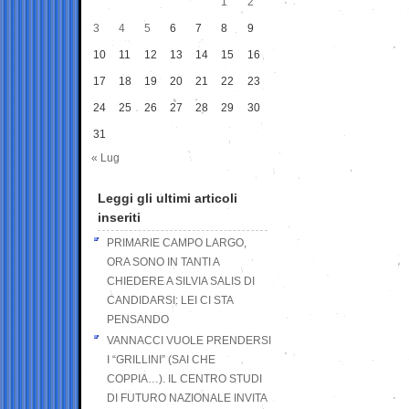
1
2
3
4
5
6
7
8
9
10
11
12
13
14
15
16
17
18
19
20
21
22
23
24
25
26
27
28
29
30
31
« Lug
Leggi gli ultimi articoli
inseriti
PRIMARIE CAMPO LARGO,
ORA SONO IN TANTI A
CHIEDERE A SILVIA SALIS DI
CANDIDARSI: LEI CI STA
PENSANDO
VANNACCI VUOLE PRENDERSI
I “GRILLINI” (SAI CHE
COPPIA…). IL CENTRO STUDI
DI FUTURO NAZIONALE INVITA