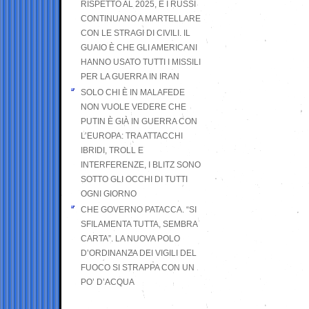
RISPETTO AL 2025, E I RUSSI
CONTINUANO A MARTELLARE
CON LE STRAGI DI CIVILI. IL
GUAIO È CHE GLI AMERICANI
HANNO USATO TUTTI I MISSILI
PER LA GUERRA IN IRAN
SOLO CHI È IN MALAFEDE
NON VUOLE VEDERE CHE
PUTIN È GIÀ IN GUERRA CON
L’EUROPA: TRA ATTACCHI
IBRIDI, TROLL E
INTERFERENZE, I BLITZ SONO
SOTTO GLI OCCHI DI TUTTI
OGNI GIORNO
CHE GOVERNO PATACCA. “SI
SFILAMENTA TUTTA, SEMBRA
CARTA”. LA NUOVA POLO
D’ORDINANZA DEI VIGILI DEL
FUOCO SI STRAPPA CON UN
PO’ D’ACQUA