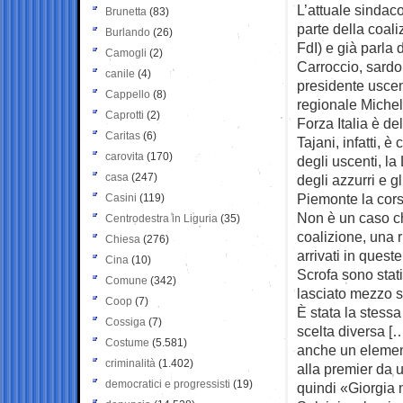
L’attuale sindaco 
Brunetta
(83)
parte della coali
Burlando
(26)
FdI) e già parla 
Camogli
(2)
Carroccio, sardo
canile
(4)
presidente uscen
Cappello
(8)
regionale Michel
Caprotti
(2)
Forza Italia è de
Caritas
(6)
Tajani, infatti, 
carovita
(170)
degli uscenti, 
casa
(247)
degli azzurri e gl
Piemonte la cors
Casini
(119)
Non è un caso che
Centrodestra in Liguria
(35)
coalizione, una r
Chiesa
(276)
arrivati in quest
Cina
(10)
Scrofa sono stati 
Comune
(342)
lasciato mezzo spi
Coop
(7)
È stata la stessa
Cossiga
(7)
scelta diversa [
Costume
(5.581)
anche un element
criminalità
(1.402)
alla premier da 
democratici e progressisti
(19)
quindi «Giorgia n