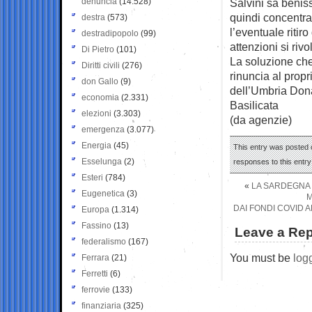
denuncia
(14.528)
Salvini sa beni
quindi concentra
destra
(573)
l’eventuale ritir
destradipopolo
(99)
attenzioni si rivo
Di Pietro
(101)
La soluzione che 
Diritti civili
(276)
rinuncia al prop
don Gallo
(9)
dell’Umbria Dona
economia
(2.331)
Basilicata
elezioni
(3.303)
(da agenzie)
emergenza
(3.077)
Energia
(45)
This entry was posted o
Esselunga
(2)
responses to this entr
Esteri
(784)
«
LA SARDEGNA 
Eugenetica
(3)
M
DAI FONDI COVID A
Europa
(1.314)
Fassino
(13)
Leave a Rep
federalismo
(167)
You must be
log
Ferrara
(21)
Ferretti
(6)
ferrovie
(133)
finanziaria
(325)