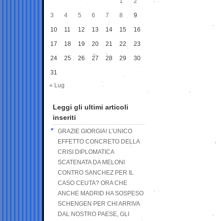
1
2
3
4
5
6
7
8
9
10
11
12
13
14
15
16
17
18
19
20
21
22
23
24
25
26
27
28
29
30
31
« Lug
Leggi gli ultimi articoli
inseriti
GRAZIE GIORGIA! L’UNICO
EFFETTO CONCRETO DELLA
CRISI DIPLOMATICA
SCATENATA DA MELONI
CONTRO SANCHEZ PER IL
CASO CEUTA? ORA CHE
ANCHE MADRID HA SOSPESO
SCHENGEN PER CHI ARRIVA
DAL NOSTRO PAESE, GLI