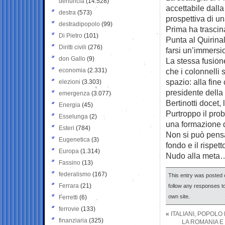
denuncia
(14.528)
accettabile dalla
destra
(573)
prospettiva di un
destradipopolo
(99)
Prima ha trascina
Di Pietro
(101)
Punta al Quirinal
Diritti civili
(276)
farsi un’immersio
don Gallo
(9)
La stessa fusione
economia
(2.331)
che i colonnelli 
spazio: alla fine
elezioni
(3.303)
presidente dell
emergenza
(3.077)
Bertinotti docet, 
Energia
(45)
Purtroppo il prob
Esselunga
(2)
una formazione d
Esteri
(784)
Non si può pens
Eugenetica
(3)
fondo e il rispet
Europa
(1.314)
Nudo alla meta… 
Fassino
(13)
federalismo
(167)
This entry was posted o
Ferrara
(21)
follow any responses to
own site.
Ferretti
(6)
ferrovie
(133)
«
ITALIANI, POPOLO
finanziaria
(325)
LA ROMANIA E 