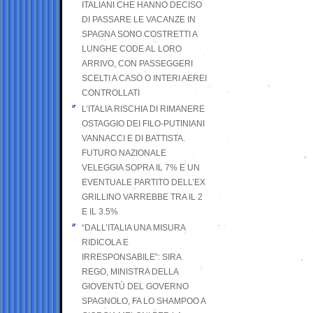
ITALIANI CHE HANNO DECISO
DI PASSARE LE VACANZE IN
SPAGNA SONO COSTRETTI A
LUNGHE CODE AL LORO
ARRIVO, CON PASSEGGERI
SCELTI A CASO O INTERI AEREI
CONTROLLATI
L’ITALIA RISCHIA DI RIMANERE
OSTAGGIO DEI FILO-PUTINIANI
VANNACCI E DI BATTISTA.
FUTURO NAZIONALE
VELEGGIA SOPRA IL 7% E UN
EVENTUALE PARTITO DELL’EX
GRILLINO VARREBBE TRA IL 2
E IL 3.5%
“DALL’ITALIA UNA MISURA
RIDICOLA E
IRRESPONSABILE”: SIRA
REGO, MINISTRA DELLA
GIOVENTÙ DEL GOVERNO
SPAGNOLO, FA LO SHAMPOO A