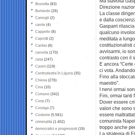
Ma stavolta Gaspa
Brunetta
(83)
Direzione nazion
Burlando
(26)
La classe dirigen
Camogli
(2)
e dalla coscienz
canile
(4)
Gasparri rilascia
Cappello
(8)
qualcuno involont
meditata a lungo 
Caprotti
(2)
costituzionalisti
Caritas
(6)
avvisarmi, io son
carovita
(170)
contrasto con il 
casa
(247)
E ancora “Certe 
Casini
(119)
ci vota. Andando
Centrodestra in Liguria
(35)
Fino alla stocca
Chiesa
(276)
maestro”.
Cina
(10)
I nervi ormai son
Comune
(342)
Fini, ormai tanti
Coop
(7)
Dover essere crit
valori che sono s
Cossiga
(7)
essere maltrattat
Costume
(5.581)
comunista Napolit
criminalità
(1.402)
troppo anche per
democratici e progressisti
(19)
La strategia di F