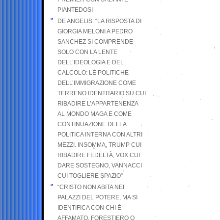
PIANTEDOSI
DE ANGELIS: “LA RISPOSTA DI
GIORGIA MELONI A PEDRO
SANCHEZ SI COMPRENDE
SOLO CON LA LENTE
DELL’IDEOLOGIA E DEL
CALCOLO: LE POLITICHE
DELL’IMMIGRAZIONE COME
TERRENO IDENTITARIO SU CUI
RIBADIRE L’APPARTENENZA
AL MONDO MAGA E COME
CONTINUAZIONE DELLA
POLITICA INTERNA CON ALTRI
MEZZI. INSOMMA, TRUMP CUI
RIBADIRE FEDELTÀ, VOX CUI
DARE SOSTEGNO, VANNACCI
CUI TOGLIERE SPAZIO”
“CRISTO NON ABITA NEI
PALAZZI DEL POTERE, MA SI
IDENTIFICA CON CHI È
AFFAMATO, FORESTIERO O