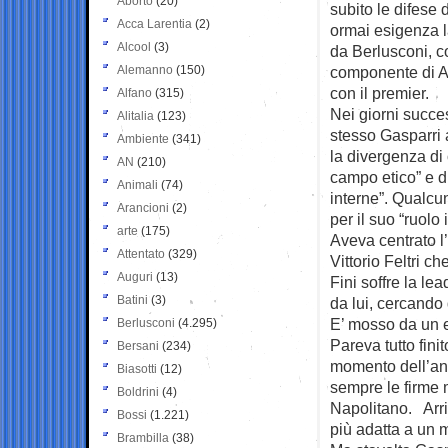
Aborto
(20)
subito le difese 
Acca Larentia
(2)
ormai esigenza l
Alcool
(3)
da Berlusconi, c
Alemanno
(150)
componente di A
con il premier.
Alfano
(315)
Nei giorni succe
Alitalia
(123)
stesso Gasparri 
Ambiente
(341)
la divergenza di 
AN
(210)
campo etico” e di
Animali
(74)
interne”. Qualcun
Arancioni
(2)
per il suo “ruolo 
arte
(175)
Aveva centrato l’
Attentato
(329)
Vittorio Feltri c
Auguri
(13)
Fini soffre la l
Batini
(3)
da lui, cercando 
E’ mosso da un eg
Berlusconi
(4.295)
Pareva tutto fini
Bersani
(234)
momento dell’ann
Biasotti
(12)
sempre le firme
Boldrini
(4)
Napolitano.
Arr
Bossi
(1.221)
più adatta a un 
Brambilla
(38)