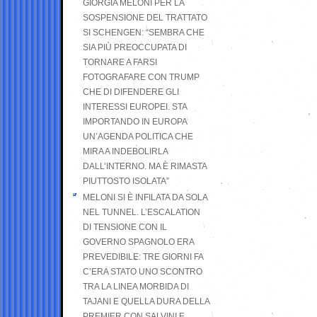
GIORGIA MELONI PER LA
SOSPENSIONE DEL TRATTATO
SI SCHENGEN: “SEMBRA CHE
SIA PIÙ PREOCCUPATA DI
TORNARE A FARSI
FOTOGRAFARE CON TRUMP
CHE DI DIFENDERE GLI
INTERESSI EUROPEI. STA
IMPORTANDO IN EUROPA
UN’AGENDA POLITICA CHE
MIRA A INDEBOLIRLA
DALL’INTERNO. MA È RIMASTA
PIUTTOSTO ISOLATA”
MELONI SI È INFILATA DA SOLA
NEL TUNNEL. L’ESCALATION
DI TENSIONE CON IL
GOVERNO SPAGNOLO ERA
PREVEDIBILE: TRE GIORNI FA
C’ERA STATO UNO SCONTRO
TRA LA LINEA MORBIDA DI
TAJANI E QUELLA DURA DELLA
PREMIER CON SALVINI E