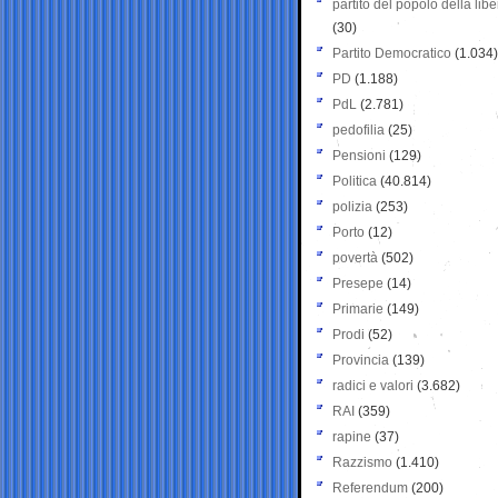
partito del popolo della libe
(30)
Partito Democratico
(1.034)
PD
(1.188)
PdL
(2.781)
pedofilia
(25)
Pensioni
(129)
Politica
(40.814)
polizia
(253)
Porto
(12)
povertà
(502)
Presepe
(14)
Primarie
(149)
Prodi
(52)
Provincia
(139)
radici e valori
(3.682)
RAI
(359)
rapine
(37)
Razzismo
(1.410)
Referendum
(200)