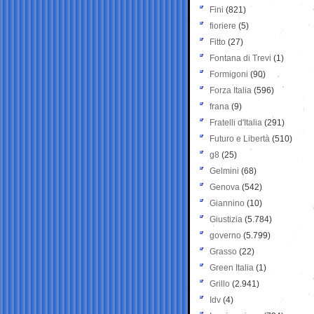
Fini
(821)
fioriere
(5)
Fitto
(27)
Fontana di Trevi
(1)
Formigoni
(90)
Forza Italia
(596)
frana
(9)
Fratelli d'Italia
(291)
Futuro e Libertà
(510)
g8
(25)
Gelmini
(68)
Genova
(542)
Giannino
(10)
Giustizia
(5.784)
governo
(5.799)
Grasso
(22)
Green Italia
(1)
Grillo
(2.941)
Idv
(4)