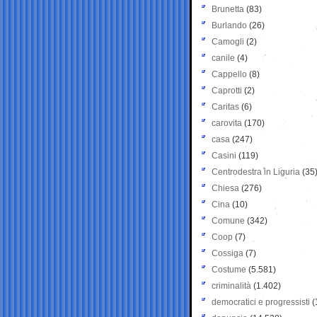
Brunetta
(83)
Burlando
(26)
Camogli
(2)
canile
(4)
Cappello
(8)
Caprotti
(2)
Caritas
(6)
carovita
(170)
casa
(247)
Casini
(119)
Centrodestra in Liguria
(35
Chiesa
(276)
Cina
(10)
Comune
(342)
Coop
(7)
Cossiga
(7)
Costume
(5.581)
criminalità
(1.402)
democratici e progressisti
(