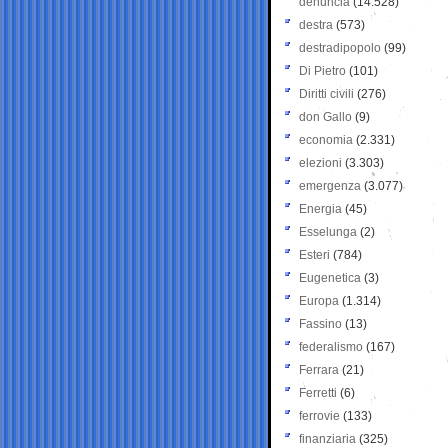
denuncia
(14.528)
destra
(573)
destradipopolo
(99)
Di Pietro
(101)
Diritti civili
(276)
don Gallo
(9)
economia
(2.331)
elezioni
(3.303)
emergenza
(3.077)
Energia
(45)
Esselunga
(2)
Esteri
(784)
Eugenetica
(3)
Europa
(1.314)
Fassino
(13)
federalismo
(167)
Ferrara
(21)
Ferretti
(6)
ferrovie
(133)
finanziaria
(325)