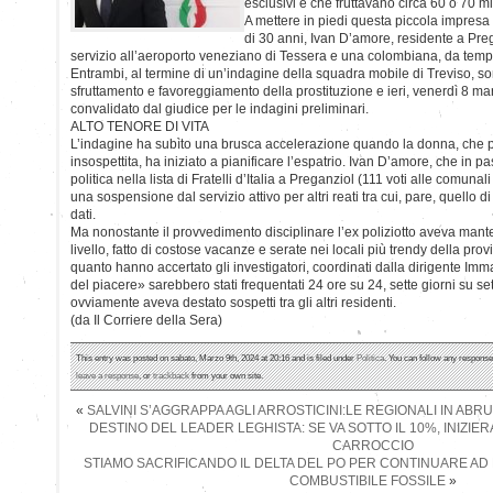
esclusivi e che fruttavano circa 60 o 70 
A mettere in piedi questa piccola impresa 
di 30 anni, Ivan D’amore, residente a Prega
servizio all’aeroporto veneziano di Tessera e una colombiana, da tempo 
Entrambi, al termine di un’indagine della squadra mobile di Treviso, son
sfruttamento e favoreggiamento della prostituzione e ieri, venerdì 8 marz
convalidato dal giudice per le indagini preliminari.
ALTO TENORE DI VITA
L’indagine ha subìto una brusca accelerazione quando la donna, che p
insospettita, ha iniziato a pianificare l’espatrio. Ivan D’amore, che in 
politica nella lista di Fratelli d’Italia a Preganziol (111 voti alle comuna
una sospensione dal servizio attivo per altri reati tra cui, pare, quello
dati.
Ma nonostante il provvedimento disciplinare l’ex poliziotto aveva manten
livello, fatto di costose vacanze e serate nei locali più trendy della pro
quanto hanno accertato gli investigatori, coordinati dalla dirigente Imm
del piacere» sarebbero stati frequentati 24 ore su 24, sette giorni su se
ovviamente aveva destato sospetti tra gli altri residenti.
(da Il Corriere della Sera)
This entry was posted on sabato, Marzo 9th, 2024 at 20:16 and is filed under
Politica
. You can follow any response
leave a response
, or
trackback
from your own site.
«
SALVINI S’AGGRAPPA AGLI ARROSTICINI:LE REGIONALI IN ABR
DESTINO DEL LEADER LEGHISTA: SE VA SOTTO IL 10%, INIZIER
CARROCCIO
STIAMO SACRIFICANDO IL DELTA DEL PO PER CONTINUARE AD E
COMBUSTIBILE FOSSILE
»