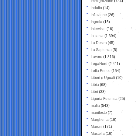
Immigrazione
(734)
indulto
(14)
inflazione
(26)
Ingroia
(15)
Interviste
(16)
la casta
(1.394)
La Destra
(45)
La Sapienza
(5)
Lavoro
(1.316)
LegaNord
(2.411)
Letta Enrico
(154)
Liberi e Uguali
(10)
Libia
(68)
Libri
(33)
Liguria Futurista
(25)
mafia
(543)
manifesto
(7)
Margherita
(16)
Maroni
(171)
Mastella
(16)