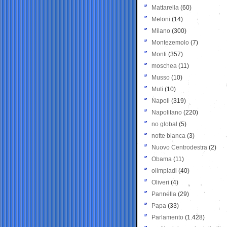
Mattarella
(60)
Meloni
(14)
Milano
(300)
Montezemolo
(7)
Monti
(357)
moschea
(11)
Musso
(10)
Muti
(10)
Napoli
(319)
Napolitano
(220)
no global
(5)
notte bianca
(3)
Nuovo Centrodestra
(2)
Obama
(11)
olimpiadi
(40)
Oliveri
(4)
Pannella
(29)
Papa
(33)
Parlamento
(1.428)