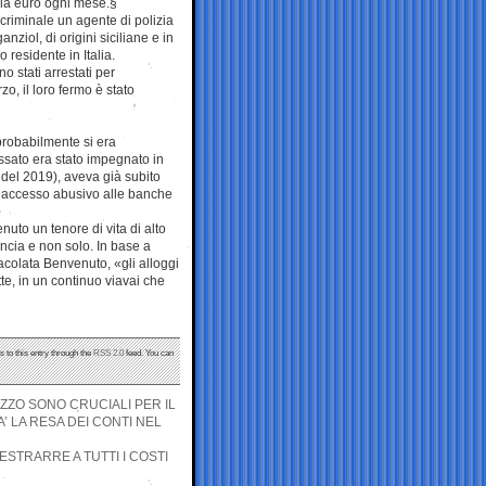
mila euro ogni mese.§
criminale un agente di polizia
nziol, di origini siciliane e in
residente in Italia.
o stati arrestati per
o, il loro fermo è stato
robabilmente si era
passato era stato impegnato in
li del 2019), aveva già subito
 di accesso abusivo alle banche
uto un tenore di vita di alto
vincia e non solo. In base a
acolata Benvenuto, «gli alloggi
tte, in un continuo viavai che
s to this entry through the
RSS 2.0
feed. You can
UZZO SONO CRUCIALI PER IL
A’ LA RESA DEI CONTI NEL
STRARRE A TUTTI I COSTI