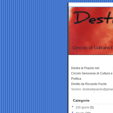
Destra di Popolo.net
Circolo Genovese di Cultura e
Politica
Diretto da Riccardo Fucile
Scrivici: destradipopolo@gma
Categorie
100 giorni
(5)