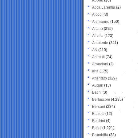
Aborto
(20)
Acca Larentia
(2)
Alcool
(3)
Alemanno
(150)
Alfano
(315)
Alitalia
(123)
Ambiente
(341)
AN
(210)
Animali
(74)
Arancioni
(2)
arte
(175)
Attentato
(329)
Auguri
(13)
Batini
(3)
Berlusconi
(4.295)
Bersani
(234)
Biasotti
(12)
Boldrini
(4)
Bossi
(1.221)
Brambilla
(38)