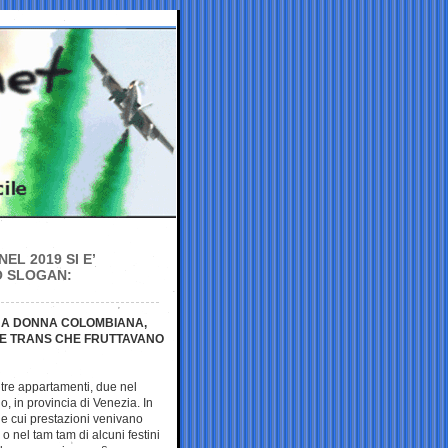
EL 2019 SI E’
O SLOGAN:
 UNA DONNA COLOMBIANA,
E E TRANS CHE FRUTTAVANO
n tre appartamenti, due nel
o, in provincia di Venezia. In
 le cui prestazioni venivano
i o nel tam tam di alcuni festini