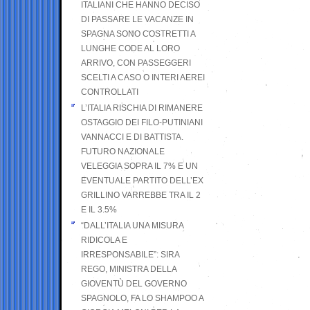
ITALIANI CHE HANNO DECISO
DI PASSARE LE VACANZE IN
SPAGNA SONO COSTRETTI A
LUNGHE CODE AL LORO
ARRIVO, CON PASSEGGERI
SCELTI A CASO O INTERI AEREI
CONTROLLATI
L’ITALIA RISCHIA DI RIMANERE
OSTAGGIO DEI FILO-PUTINIANI
VANNACCI E DI BATTISTA.
FUTURO NAZIONALE
VELEGGIA SOPRA IL 7% E UN
EVENTUALE PARTITO DELL’EX
GRILLINO VARREBBE TRA IL 2
E IL 3.5%
“DALL’ITALIA UNA MISURA
RIDICOLA E
IRRESPONSABILE”: SIRA
REGO, MINISTRA DELLA
GIOVENTÙ DEL GOVERNO
SPAGNOLO, FA LO SHAMPOO A