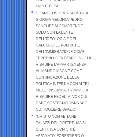
PIANTEDOSI
DE ANGELIS: “LA RISPOSTA DI
GIORGIA MELONI A PEDRO
SANCHEZ SI COMPRENDE
SOLO CON LA LENTE
DELL’IDEOLOGIA E DEL
CALCOLO: LE POLITICHE
DELL’IMMIGRAZIONE COME
TERRENO IDENTITARIO SU CUI
RIBADIRE L’APPARTENENZA
AL MONDO MAGA E COME
CONTINUAZIONE DELLA
POLITICA INTERNA CON ALTRI
MEZZI. INSOMMA, TRUMP CUI
RIBADIRE FEDELTÀ, VOX CUI
DARE SOSTEGNO, VANNACCI
CUI TOGLIERE SPAZIO”
“CRISTO NON ABITA NEI
PALAZZI DEL POTERE, MA SI
IDENTIFICA CON CHI È
AFFAMATO, FORESTIERO O