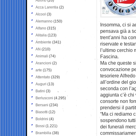
Aborto
(20)
Acca Larentia
(2)
Alcool
(3)
Alemanno
(150)
Insomma, ci si a
Alfano
(315)
pensava già a sol
Alitalia
(123)
trent’anni ha com
Ambiente
(341)
riservate e testa
AN
(210)
l’ultimo cerchio
Fascina.
Animali
(74)
Ma che queste si
Arancioni
(2)
convocazione per
arte
(175)
tesoriere Alfred
Attentato
(329)
all’ordine del gi
Auguri
(13)
seconda con l’ag
Batini
(3)
aggiunta c’è chi 
Berlusconi
(4.295)
consorte non for
Bersani
(234)
prendersi il parti
Biasotti
(12)
“Ma ci rediamo c
Boldrini
(4)
sospendono tutti 
Bossi
(1.221)
dei funerali merc
commissariamenti”
Brambilla
(38)