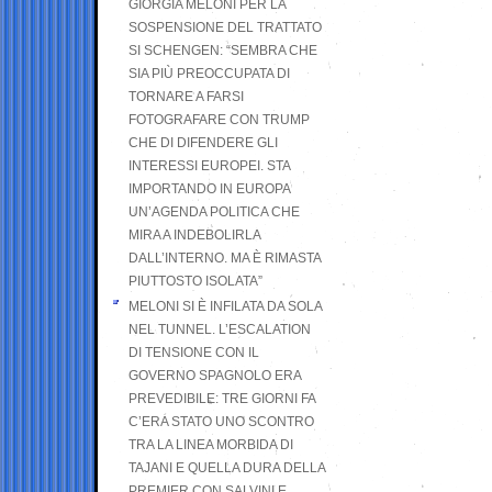
GIORGIA MELONI PER LA
SOSPENSIONE DEL TRATTATO
SI SCHENGEN: “SEMBRA CHE
SIA PIÙ PREOCCUPATA DI
TORNARE A FARSI
FOTOGRAFARE CON TRUMP
CHE DI DIFENDERE GLI
INTERESSI EUROPEI. STA
IMPORTANDO IN EUROPA
UN’AGENDA POLITICA CHE
MIRA A INDEBOLIRLA
DALL’INTERNO. MA È RIMASTA
PIUTTOSTO ISOLATA”
MELONI SI È INFILATA DA SOLA
NEL TUNNEL. L’ESCALATION
DI TENSIONE CON IL
GOVERNO SPAGNOLO ERA
PREVEDIBILE: TRE GIORNI FA
C’ERA STATO UNO SCONTRO
TRA LA LINEA MORBIDA DI
TAJANI E QUELLA DURA DELLA
PREMIER CON SALVINI E