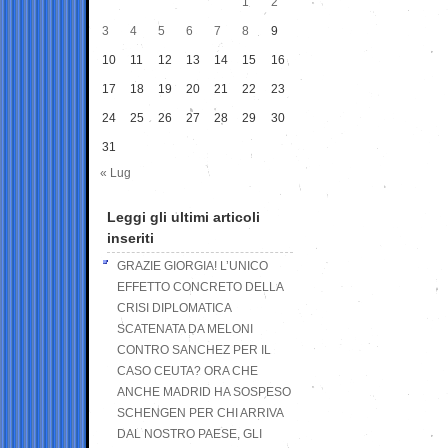
1
2
3
4
5
6
7
8
9
10
11
12
13
14
15
16
17
18
19
20
21
22
23
24
25
26
27
28
29
30
31
« Lug
Leggi gli ultimi articoli
inseriti
GRAZIE GIORGIA! L’UNICO
EFFETTO CONCRETO DELLA
CRISI DIPLOMATICA
SCATENATA DA MELONI
CONTRO SANCHEZ PER IL
CASO CEUTA? ORA CHE
ANCHE MADRID HA SOSPESO
SCHENGEN PER CHI ARRIVA
DAL NOSTRO PAESE, GLI