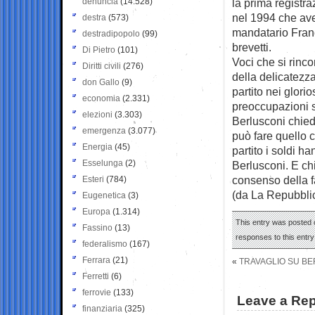
denuncia
(14.528)
la prima registr
nel 1994 che avev
destra
(573)
mandatario Franc
destradipopolo
(99)
brevetti.
Di Pietro
(101)
Voci che si rinc
Diritti civili
(276)
della delicatezz
don Gallo
(9)
partito nei glori
economia
(2.331)
preoccupazioni su
elezioni
(3.303)
Berlusconi chied
emergenza
(3.077)
può fare quello 
Energia
(45)
partito i soldi 
Esselunga
(2)
Berlusconi. E ch
consenso della fa
Esteri
(784)
(da La Repubbli
Eugenetica
(3)
Europa
(1.314)
This entry was posted o
Fassino
(13)
responses to this entr
federalismo
(167)
Ferrara
(21)
«
TRAVAGLIO SU BER
Ferretti
(6)
ferrovie
(133)
Leave a Rep
finanziaria
(325)