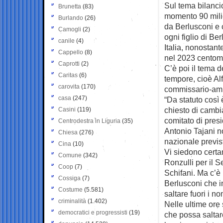
Sul tema bilancio
Brunetta
(83)
momento 90 milion
Burlando
(26)
da Berlusconi e c
Camogli
(2)
ogni figlio di Ber
canile
(4)
Italia, nonostant
Cappello
(8)
nel 2023 centomil
Caprotti
(2)
C’è poi il tema d
Caritas
(6)
tempore, cioè Al
carovita
(170)
commissario-amm
casa
(247)
“Da statuto così 
chiesto di cambia
Casini
(119)
comitato di pre
Centrodestra in Liguria
(35)
Antonio Tajani n
Chiesa
(276)
nazionale previst
Cina
(10)
Vi siedono certa
Comune
(342)
Ronzulli per il 
Coop
(7)
Schifani. Ma c’è 
Cossiga
(7)
Berlusconi che i
Costume
(5.581)
saltare fuori i n
criminalità
(1.402)
Nelle ultime ore
democratici e progressisti
(19)
che possa saltare