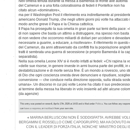
Nell’omelia tenuta durante la messa a Bamenda di fronte alle autorità
del Camerun e a una folla coloratissima di fedeli il Pontefice non ha
citato alcun «dominatore»,
ma per il Washington Post il riferimento era indirettamente al president
americano Donald Trump, che negli ultimi giorni più volte ha attaccato 
modo anche greve il Papa e la Chiesa cattolica.
Il Papa ha proseguito la sua omelia in gran parte sui temi della pace: «
di non sapere che basta un attimo a distruggere, ma spesso non basta u
di non vedere che occorrono miliardi di dollari per uccidere e devastare
necessarie a guarire, a educare, a risollevare». Il riferimento in quest
del Camerun, da anni attraversato da conflitti fra la popolazione anglo
tratti è sembrata una guerra di secessione (e proprio Bamenda è la ca
separatista).
Nella sua omelia Leone XIV si è rivolto infatti ai fedeli: «Chi rapina la v
«delle sue risorse, in genere investe in armi buona parte dei profitti, in 
destabilizzazione e di morte senza fine. È un mondo a rovescio, uno s
di Dio che ogni coscienza onesta deve denunciare e ripudiare, sceglie
conversione — che conduce nella direzione opposta, sulla strada sosteni
umana». Un discorso in cui più volte Leone ha citato il suo predecessor
al termine della messa ha liberato in volo insieme ad altri alcune col
(da agenzie)
This entry was posted on venerdì, Aprile 17th, 2026 at 14:03 and is filed under
Politica
. You can follow any respons
can
leave a response
, or
trackback
from your own site.
«
MARINA BERLUSCONI NON È SODDISFATTA: AVREBBE VOLUT
BERGAMINI E ROSSELLO COME CAPOGRUPPO, MA HA DOVUTO A
CON IL LEADER DI FORZA ITALIA, NONCHE’ MINISTRO DEGLI 