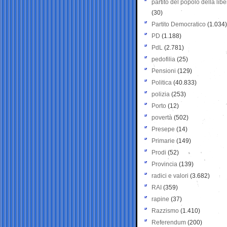
partito del popolo della libe
(30)
Partito Democratico
(1.034)
PD
(1.188)
PdL
(2.781)
pedofilia
(25)
Pensioni
(129)
Politica
(40.833)
polizia
(253)
Porto
(12)
povertà
(502)
Presepe
(14)
Primarie
(149)
Prodi
(52)
Provincia
(139)
radici e valori
(3.682)
RAI
(359)
rapine
(37)
Razzismo
(1.410)
Referendum
(200)