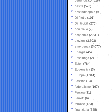
denuncia
(14.528)
destra
(573)
destradipopolo
(99)
Di Pietro
(101)
Diritti civili
(276)
don Gallo
(9)
economia
(2.331)
elezioni
(3.303)
emergenza
(3.077)
Energia
(45)
Esselunga
(2)
Esteri
(784)
Eugenetica
(3)
Europa
(1.314)
Fassino
(13)
federalismo
(167)
Ferrara
(21)
Ferretti
(6)
ferrovie
(133)
finanziaria
(325)