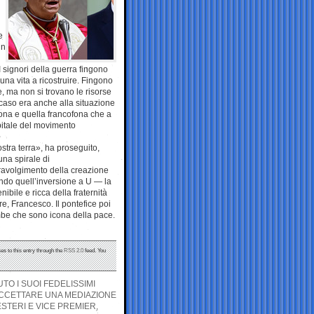
e
in
I signori della guerra fingono
na vita a ricostruire. Fingono
, ma non si trovano le risorse
o caso era anche alla situazione
fona e quella francofona che a
pitale del movimento
ostra terra», ha proseguito,
una spirale di
travolgimento della creazione
ndo quell’inversione a U — la
bile e ricca della fraternità
e, Francesco. Il pontefice poi
ombe che sono icona della pace.
es to this entry through the
RSS 2.0
feed. You
O I SUOI FEDELISSIMI
CCETTARE UNA MEDIAZIONE
ESTERI E VICE PREMIER,