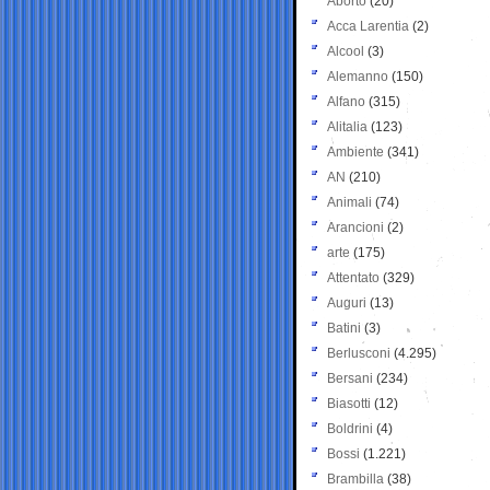
Aborto
(20)
Acca Larentia
(2)
Alcool
(3)
Alemanno
(150)
Alfano
(315)
Alitalia
(123)
Ambiente
(341)
AN
(210)
Animali
(74)
Arancioni
(2)
arte
(175)
Attentato
(329)
Auguri
(13)
Batini
(3)
Berlusconi
(4.295)
Bersani
(234)
Biasotti
(12)
Boldrini
(4)
Bossi
(1.221)
Brambilla
(38)