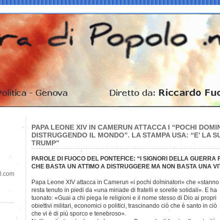
PAPA LEONE XIV IN CAMERUN ATTACCA I “POCHI DOM
DISTRUGGENDO IL MONDO”. LA STAMPA USA: “E’ LA S
TRUMP”
PAROLE DI FUOCO DEL PONTEFICE: “I SIGNORI DELLA GUERRA
CHE BASTA UN ATTIMO A DISTRUGGERE MA NON BASTA UNA VI
il.com
Papa Leone XIV attacca in Camerun «i pochi dominatori» che «stanno 
resta tenuto in piedi da «una miriade di fratelli e sorelle solidali». E ha
tuonato: «Guai a chi piega le religioni e il nome stesso di Dio ai propri
obiettivi militari, economici o politici, trascinando ciò che è santo in ciò
che vi è di più sporco e tenebroso».