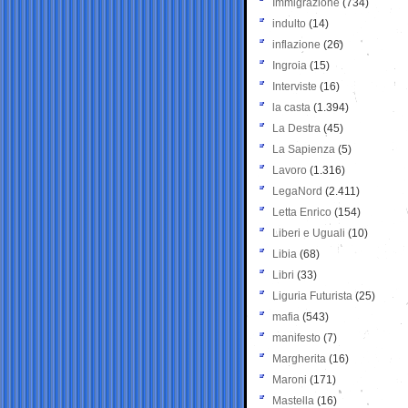
Immigrazione
(734)
indulto
(14)
inflazione
(26)
Ingroia
(15)
Interviste
(16)
la casta
(1.394)
La Destra
(45)
La Sapienza
(5)
Lavoro
(1.316)
LegaNord
(2.411)
Letta Enrico
(154)
Liberi e Uguali
(10)
Libia
(68)
Libri
(33)
Liguria Futurista
(25)
mafia
(543)
manifesto
(7)
Margherita
(16)
Maroni
(171)
Mastella
(16)