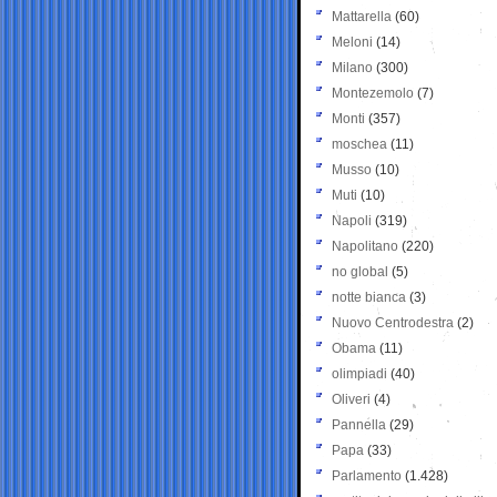
Mattarella
(60)
Meloni
(14)
Milano
(300)
Montezemolo
(7)
Monti
(357)
moschea
(11)
Musso
(10)
Muti
(10)
Napoli
(319)
Napolitano
(220)
no global
(5)
notte bianca
(3)
Nuovo Centrodestra
(2)
Obama
(11)
olimpiadi
(40)
Oliveri
(4)
Pannella
(29)
Papa
(33)
Parlamento
(1.428)