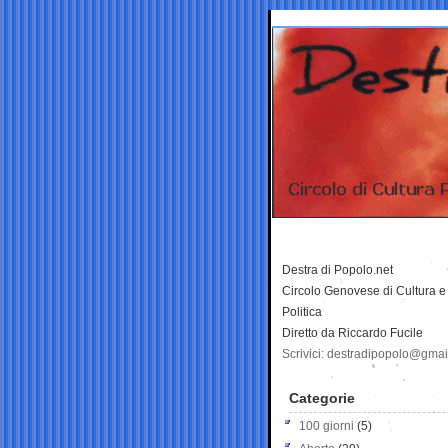
Destra di Popolo.net
Circolo Genovese di Cultura e
Politica
Diretto da Riccardo Fucile
Scrivici: destradipopolo@gma
Categorie
100 giorni
(5)