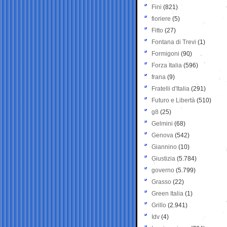
Fini
(821)
fioriere
(5)
Fitto
(27)
Fontana di Trevi
(1)
Formigoni
(90)
Forza Italia
(596)
frana
(9)
Fratelli d'Italia
(291)
Futuro e Libertà
(510)
g8
(25)
Gelmini
(68)
Genova
(542)
Giannino
(10)
Giustizia
(5.784)
governo
(5.799)
Grasso
(22)
Green Italia
(1)
Grillo
(2.941)
Idv
(4)