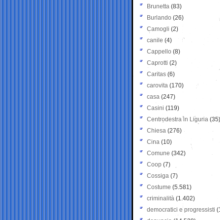
Brunetta
(83)
Burlando
(26)
Camogli
(2)
canile
(4)
Cappello
(8)
Caprotti
(2)
Caritas
(6)
carovita
(170)
casa
(247)
Casini
(119)
Centrodestra in Liguria
(35
Chiesa
(276)
Cina
(10)
Comune
(342)
Coop
(7)
Cossiga
(7)
Costume
(5.581)
criminalità
(1.402)
democratici e progressisti
(