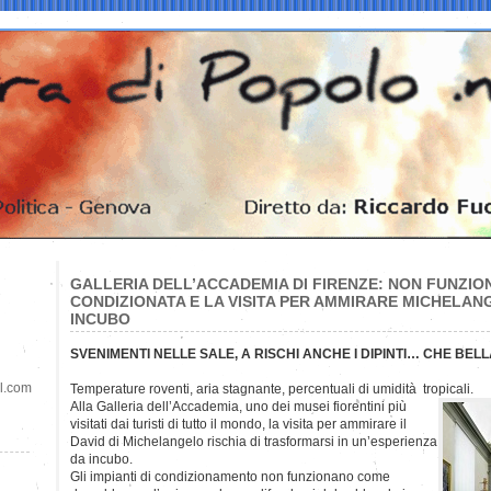
GALLERIA DELL’ACCADEMIA DI FIRENZE: NON FUNZION
CONDIZIONATA E LA VISITA PER AMMIRARE MICHELAN
INCUBO
SVENIMENTI NELLE SALE, A RISCHI ANCHE I DIPINTI… CHE BE
il.com
Temperature roventi, aria stagnante, percentuali di umidità tropicali.
Alla Galleria dell’Accademia, uno dei musei fiorentini più
visitati dai turisti di tutto il mondo, la visita per ammirare il
David di Michelangelo rischia di trasformarsi in un’esperienza
da incubo.
Gli impianti di condizionamento non funzionano come