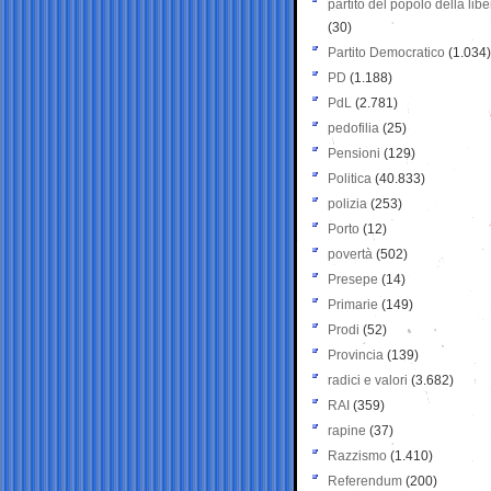
partito del popolo della libe
(30)
Partito Democratico
(1.034)
PD
(1.188)
PdL
(2.781)
pedofilia
(25)
Pensioni
(129)
Politica
(40.833)
polizia
(253)
Porto
(12)
povertà
(502)
Presepe
(14)
Primarie
(149)
Prodi
(52)
Provincia
(139)
radici e valori
(3.682)
RAI
(359)
rapine
(37)
Razzismo
(1.410)
Referendum
(200)