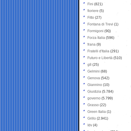
Fini
(821)
fioriere
(5)
Fitto
(27)
Fontana di Trevi
(1)
Formigoni
(90)
Forza Italia
(596)
frana
(9)
Fratelli d'Italia
(291)
Futuro e Libertà
(510)
g8
(25)
Gelmini
(68)
Genova
(542)
Giannino
(10)
Giustizia
(5.784)
governo
(5.799)
Grasso
(22)
Green Italia
(1)
Grillo
(2.941)
Idv
(4)