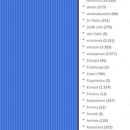
denuncia
(14.528)
destra
(573)
destradipopolo
(99)
Di Pietro
(101)
Diritti civili
(276)
don Gallo
(9)
economia
(2.331)
elezioni
(3.303)
emergenza
(3.077)
Energia
(45)
Esselunga
(2)
Esteri
(784)
Eugenetica
(3)
Europa
(1.314)
Fassino
(13)
federalismo
(167)
Ferrara
(21)
Ferretti
(6)
ferrovie
(133)
finanziaria
(325)