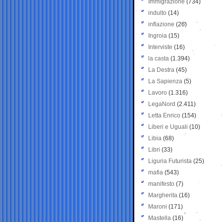
Immigrazione
(734)
indulto
(14)
inflazione
(26)
Ingroia
(15)
Interviste
(16)
la casta
(1.394)
La Destra
(45)
La Sapienza
(5)
Lavoro
(1.316)
LegaNord
(2.411)
Letta Enrico
(154)
Liberi e Uguali
(10)
Libia
(68)
Libri
(33)
Liguria Futurista
(25)
mafia
(543)
manifesto
(7)
Margherita
(16)
Maroni
(171)
Mastella
(16)