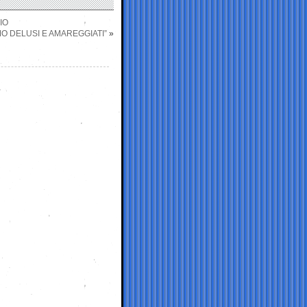
IO
O DELUSI E AMAREGGIATI”
»