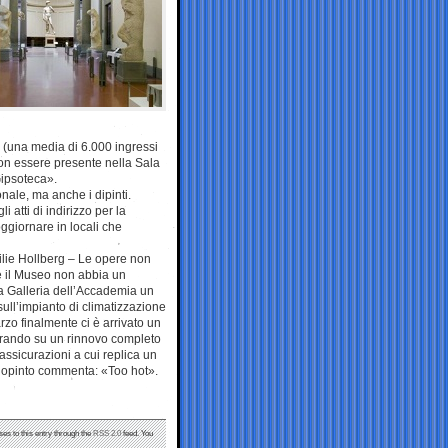
 (una media di 6.000 ingressi
non essere presente nella Sala
Gipsoteca».
onale, ma anche i dipinti.
 atti di indirizzo per la
ggiornare in locali che
cilie Hollberg – Le opere non
e il Museo non abbia un
la Galleria dell’Accademia un
sull’impianto di climatizzazione
o finalmente ci è arrivato un
vorando su un rinnovo completo
ssicurazioni a cui replica un
riopinto commenta: «Too hot».
ses to this entry through the
RSS 2.0
feed. You