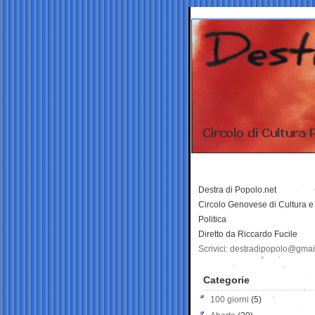
Destra di Popolo.net
Circolo Genovese di Cultura e
Politica
Diretto da Riccardo Fucile
Scrivici: destradipopolo@gma
Categorie
100 giorni
(5)