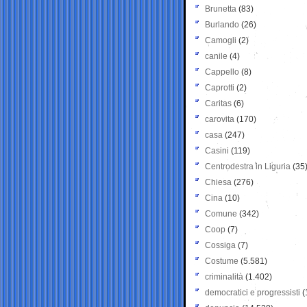
Brunetta
(83)
Burlando
(26)
Camogli
(2)
canile
(4)
Cappello
(8)
Caprotti
(2)
Caritas
(6)
carovita
(170)
casa
(247)
Casini
(119)
Centrodestra in Liguria
(35
Chiesa
(276)
Cina
(10)
Comune
(342)
Coop
(7)
Cossiga
(7)
Costume
(5.581)
criminalità
(1.402)
democratici e progressisti
(