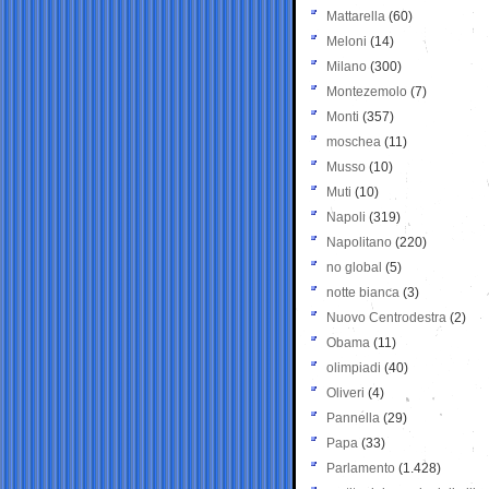
Mattarella
(60)
Meloni
(14)
Milano
(300)
Montezemolo
(7)
Monti
(357)
moschea
(11)
Musso
(10)
Muti
(10)
Napoli
(319)
Napolitano
(220)
no global
(5)
notte bianca
(3)
Nuovo Centrodestra
(2)
Obama
(11)
olimpiadi
(40)
Oliveri
(4)
Pannella
(29)
Papa
(33)
Parlamento
(1.428)