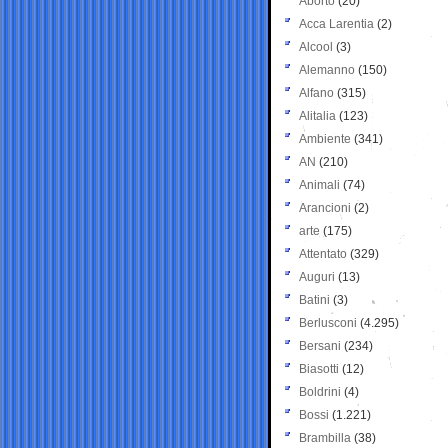
Aborto
(20)
Acca Larentia
(2)
Alcool
(3)
Alemanno
(150)
Alfano
(315)
Alitalia
(123)
Ambiente
(341)
AN
(210)
Animali
(74)
Arancioni
(2)
arte
(175)
Attentato
(329)
Auguri
(13)
Batini
(3)
Berlusconi
(4.295)
Bersani
(234)
Biasotti
(12)
Boldrini
(4)
Bossi
(1.221)
Brambilla
(38)