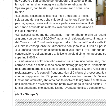
dovrebbero e l’unico modo per difendersi dal caldo, al piano
terra, è munirsi di un ventaglio e agitarlo freneticamente.
Spesso, però, non basta. E gli svenimenti sono ormai una
routine.
«La scorsa settimana si è sentita male una signora incinta –
spiega uno dei custodi, che chiede di mantenere l’anonimato
perchè, spiega, non è autorizzato a parlare – e anche molti di
noi hanno accusato un malore». A denunciare la situazione è
la Cgil Fiorentina.
«Gli accessi -spiegano dal sindacato – hanno raggiunto cifre da record
al giorno con punte di 10.000) l’impianto di refrigerazione continua a 
del Colosso, nel Corridoio di Prigioni, nella Tribuna del David e nella 
A subire le conseguenze del disservizio non sono solo i turisti e il pers
«La lancetta dei rilevatori di umidità relativa supera il 78%, quando dagli
conservazione del patrimonio artistico le tavole dipinte non possono so
superino il 60%».
«La situazione è sotto controllo – rassicura la direttrice del museo, Ce
corrono nessun rischio e sono sotto monitoraggio regolare. Nonostant
restauratore interno ci facciamo finanziare dall’associazione Amici del
restauratore che fa controlli frequenti. Non vi è niente di preoccupante 
che non sappiamo già . L’impianto andava cambiato decenni fa. Da marz
funzionario architetto, abbiamo potuto risolvere le urgenze e si sta la
dell’impianto che ovviamente non potrà aver luogo in piena estate». Ra
turista americano che, accaldatissimo, sventolando il suo ventaglio va
(da “
La Stampa”
)
This entry was posted on lunedì, Agosto 13th, 2018 at 20:40 and is filed under
Turismo
. You can follow any respon