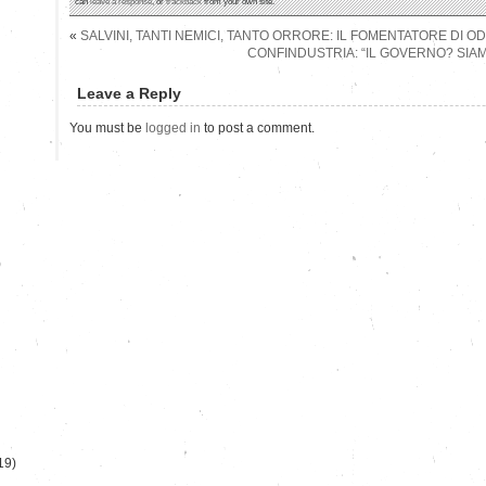
can
leave a response
, or
trackback
from your own site.
«
SALVINI, TANTI NEMICI, TANTO ORRORE: IL FOMENTATORE DI OD
CONFINDUSTRIA: “IL GOVERNO? SIAM
Leave a Reply
You must be
logged in
to post a comment.
)
19)