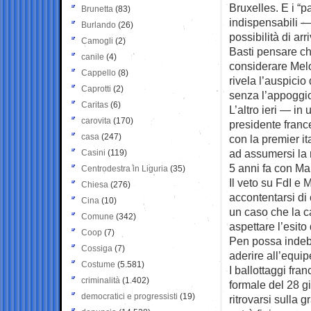
Bruxelles. E i “p
Brunetta
(83)
indispensabili — 
Burlando
(26)
possibilità di ar
Camogli
(2)
Basti pensare ch
canile
(4)
considerare Melo
Cappello
(8)
rivela l’auspici
Caprotti
(2)
senza l’appoggio
Caritas
(6)
L’altro ieri — in
carovita
(170)
presidente france
casa
(247)
con la premier i
ad assumersi la 
Casini
(119)
5 anni fa con M
Centrodestra in Liguria
(35)
Il veto su FdI e 
Chiesa
(276)
accontentarsi di 
Cina
(10)
un caso che la c
Comune
(342)
aspettare l’esito
Coop
(7)
Pen possa indebo
Cossiga
(7)
aderire all’equi
Costume
(5.581)
I ballottaggi fra
criminalità
(1.402)
formale del 28 gi
democratici e progressisti
(19)
ritrovarsi sulla 