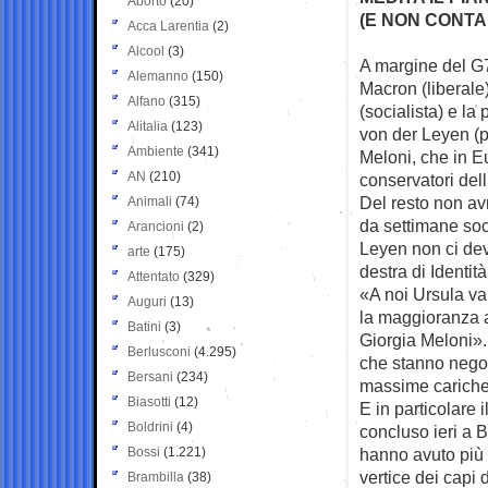
Aborto
(20)
(E NON CONTA
Acca Larentia
(2)
Alcool
(3)
A margine del G7
Alemanno
(150)
Macron (liberale)
Alfano
(315)
(socialista) e l
Alitalia
(123)
von der Leyen (
Ambiente
(341)
Meloni, che in Eu
AN
(210)
conservatori dell
Del resto non av
Animali
(74)
da settimane soci
Arancioni
(2)
Leyen non ci dev
arte
(175)
destra di Identi
Attentato
(329)
«A noi Ursula va
Auguri
(13)
la maggioranza a
Batini
(3)
Giorgia Meloni». 
Berlusconi
(4.295)
che stanno negozi
Bersani
(234)
massime cariche 
Biasotti
(12)
E in particolare 
Boldrini
(4)
concluso ieri a B
Bossi
(1.221)
hanno avuto più 
vertice dei capi
Brambilla
(38)