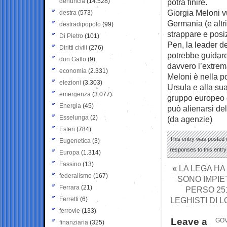
denuncia
(14.528)
potrà finire.
Giorgia Meloni vu
destra
(573)
Germania (e altri
destradipopolo
(99)
strappare e posi
Di Pietro
(101)
Pen, la leader d
Diritti civili
(276)
potrebbe guidare
don Gallo
(9)
davvero l’extrema
economia
(2.331)
Meloni è nella p
elezioni
(3.303)
Ursula e alla su
emergenza
(3.077)
gruppo europeo 
Energia
(45)
può alienarsi del
Esselunga
(2)
(da agenzie)
Esteri
(784)
This entry was posted 
Eugenetica
(3)
responses to this entr
Europa
(1.314)
Fassino
(13)
«
LA LEGA HA
federalismo
(167)
SONO IMPIE
Ferrara
(21)
PERSO 251
Ferretti
(6)
LEGHISTI DI L
ferrovie
(133)
Leave a
GOV
finanziaria
(325)