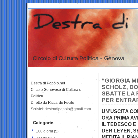
“GIORGIA M
Destra di Popolo.net
SCHOLZ, DO
Circolo Genovese di Cultura e
SBATTE LA 
Politica
PER ENTRA
Diretto da Riccardo Fucile
Scrivici: destradipopolo@gmail.com
UN’USCITA C
ORA PRIMA AV
Categorie
IL TEDESCO E
DER LEYEN, S
100 giorni
(5)
MEDITA IL PI