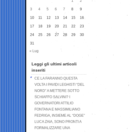
1
2
3
4
5
6
7
8
9
10
11
12
13
14
15
16
17
18
19
20
21
22
23
24
25
26
27
28
29
30
31
« Lug
Leggi gli ultimi articoli
inseriti
CE LA FARANNO QUESTA
VOLTA I PAVIDI LEGHISTI “DEL
NORD” A METTERE SOTTO
SCHIAFFO SALVINI? I
GOVERNATORI ATTILIO
FONTANA E MASSIMILIANO
FEDRIGA, INSIEME AL “DOGE”
LUCA ZAIA, SONO PRONTI A
FORMALIZZARE UNA