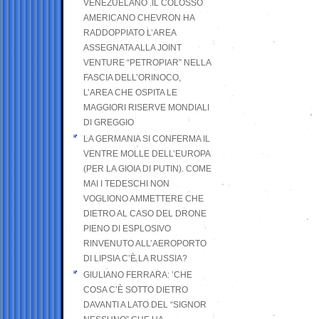
VENEZUELANO .IL COLOSSO
AMERICANO CHEVRON HA
RADDOPPIATO L’AREA
ASSEGNATA ALLA JOINT
VENTURE “PETROPIAR” NELLA
FASCIA DELL’ORINOCO,
L’AREA CHE OSPITA LE
MAGGIORI RISERVE MONDIALI
DI GREGGIO
LA GERMANIA SI CONFERMA IL
VENTRE MOLLE DELL’EUROPA
(PER LA GIOIA DI PUTIN). COME
MAI I TEDESCHI NON
VOGLIONO AMMETTERE CHE
DIETRO AL CASO DEL DRONE
PIENO DI ESPLOSIVO
RINVENUTO ALL’AEROPORTO
DI LIPSIA C’È LA RUSSIA?
GIULIANO FERRARA: ’CHE
COSA C’È SOTTO DIETRO
DAVANTI A LATO DEL “SIGNOR