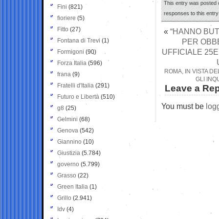
This entry was posted o
Fini
(821)
responses to this entr
fioriere
(5)
Fitto
(27)
«
“HANNO BUT
Fontana di Trevi
(1)
PER OBBE
UFFICIALE 25
Formigoni
(90)
Forza Italia
(596)
ROMA, IN VISTA D
frana
(9)
GLI INQ
Fratelli d'Italia
(291)
Leave a Rep
Futuro e Libertà
(510)
You must be
log
g8
(25)
Gelmini
(68)
Genova
(542)
Giannino
(10)
Giustizia
(5.784)
governo
(5.799)
Grasso
(22)
Green Italia
(1)
Grillo
(2.941)
Idv
(4)