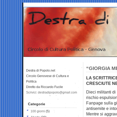
“GIORGIA M
Destra di Popolo.net
Circolo Genovese di Cultura e
LA SCRITTRICE
Politica
CRESCIUTE NE
Diretto da Riccardo Fucile
Dieci militanti 
Scrivici: destradipopolo@gmail.com
rischio espulsione
Fanpage sulla gi
Categorie
antisemite e inton
100 giorni
(5)
Mentre si aggrav