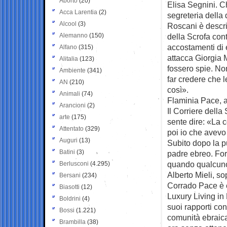
Aborto
(20)
Elisa Segnini. C
Acca Larentia
(2)
segreteria della
Alcool
(3)
Roscani è descri
Alemanno
(150)
della Scrofa cont
accostamenti di e
Alfano
(315)
attacca Giorgia M
Alitalia
(123)
fossero spie. No
Ambiente
(341)
far credere che 
AN
(210)
così».
Animali
(74)
Flaminia Pace, a
Arancioni
(2)
Il Corriere della
arte
(175)
sente dire: «La co
Attentato
(329)
poi io che avevo 
Auguri
(13)
Subito dopo la pu
Batini
(3)
padre ebreo. For
quando qualcuno 
Berlusconi
(4.295)
Alberto Mieli, so
Bersani
(234)
Corrado Pace è e
Biasotti
(12)
Luxury Living in
Boldrini
(4)
suoi rapporti co
Bossi
(1.221)
comunità ebraica
Brambilla
(38)