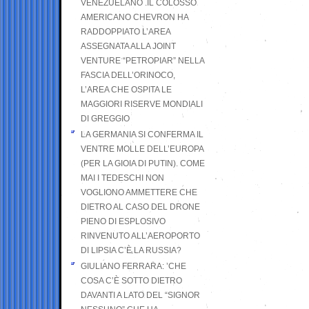
VENEZUELANO .IL COLOSSO
AMERICANO CHEVRON HA
RADDOPPIATO L’AREA
ASSEGNATA ALLA JOINT
VENTURE “PETROPIAR” NELLA
FASCIA DELL’ORINOCO,
L’AREA CHE OSPITA LE
MAGGIORI RISERVE MONDIALI
DI GREGGIO
LA GERMANIA SI CONFERMA IL
VENTRE MOLLE DELL’EUROPA
(PER LA GIOIA DI PUTIN). COME
MAI I TEDESCHI NON
VOGLIONO AMMETTERE CHE
DIETRO AL CASO DEL DRONE
PIENO DI ESPLOSIVO
RINVENUTO ALL’AEROPORTO
DI LIPSIA C’È LA RUSSIA?
GIULIANO FERRARA: ’CHE
COSA C’È SOTTO DIETRO
DAVANTI A LATO DEL “SIGNOR