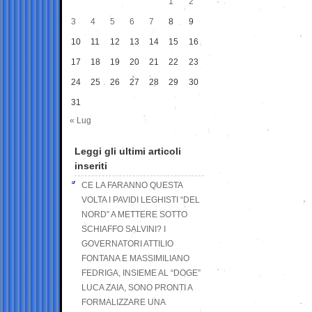
1
2
3
4
5
6
7
8
9
10
11
12
13
14
15
16
17
18
19
20
21
22
23
24
25
26
27
28
29
30
31
« Lug
Leggi gli ultimi articoli
inseriti
CE LA FARANNO QUESTA
VOLTA I PAVIDI LEGHISTI “DEL
NORD” A METTERE SOTTO
SCHIAFFO SALVINI? I
GOVERNATORI ATTILIO
FONTANA E MASSIMILIANO
FEDRIGA, INSIEME AL “DOGE”
LUCA ZAIA, SONO PRONTI A
FORMALIZZARE UNA