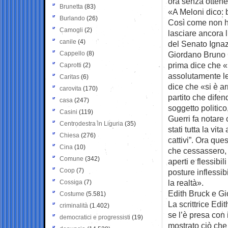
ora senza ottene
Brunetta
(83)
«A Meloni dico: 
Burlando
(26)
Così come non ha
Camogli
(2)
lasciare ancora 
canile
(4)
del Senato Ignaz
Cappello
(8)
Giordano Bruno G
prima dice che «
Caprotti
(2)
assolutamente leg
Caritas
(6)
dice che «si è a
carovita
(170)
partito che difen
casa
(247)
soggetto politic
Casini
(119)
Guerri fa notare
Centrodestra in Liguria
(35)
stati tutta la vi
Chiesa
(276)
cattivi”. Ora que
Cina
(10)
che cessassero, 
Comune
(342)
aperti e flessibil
Coop
(7)
posture inflessi
la realtà».
Cossiga
(7)
Edith Bruck e Gi
Costume
(5.581)
La scrittrice Edi
criminalità
(1.402)
se l’è presa con 
democratici e progressisti
(19)
mostrato ciò che