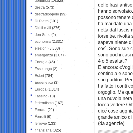
denuncia
(14.528)
delle frasi antis
destra
(573)
hanno sorvolato
destradipopolo
(99)
possono tenere d
Di Pietro
(101)
ha mai dato una
Diritti civili
(276)
netta dal fascism
don Gallo
(9)
forse tre, rivolta
economia
(2.331)
sapeva niente di
così. Sono sue cr
elezioni
(3.303)
sono pochi casi i
emergenza
(3.077)
4 o 5 esaltati?
Energia
(45)
E ancora: «Vogli
Esselunga
(2)
centinaia e sono 
Esteri
(784)
suo partito». Per
Eugenetica
(3)
ha fatto i conti 
Europa
(1.314)
orgoglio. Ma ques
Fassino
(13)
una nuvola nera 
federalismo
(167)
tocca vedere Or
Ferrara
(21)
dice cose agghia
grande amico di
Ferretti
(6)
(da agenzie)
ferrovie
(133)
finanziaria
(325)