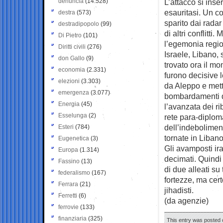
denuncia
(14.528)
L’attacco si inse
esauritasi. Un co
destra
(573)
sparito dai rada
destradipopolo
(99)
di altri conflitti
Di Pietro
(101)
l’egemonia region
Diritti civili
(276)
Israele, Libano, 
don Gallo
(9)
trovato ora il m
economia
(2.331)
furono decisive l
elezioni
(3.303)
da Aleppo e mette
emergenza
(3.077)
bombardamenti de
Energia
(45)
l’avanzata dei ri
Esselunga
(2)
rete para-diploma
dell’indeboliment
Esteri
(784)
tornate in Libano
Eugenetica
(3)
Gli avamposti ira
Europa
(1.314)
decimati. Quindi
Fassino
(13)
di due alleati su
federalismo
(167)
fortezze, ma cer
Ferrara
(21)
jihadisti.
Ferretti
(6)
(da agenzie)
ferrovie
(133)
finanziaria
(325)
This entry was posted 