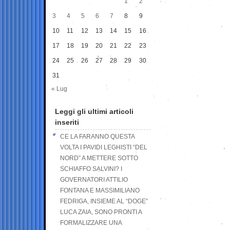
1
2
3
4
5
6
7
8
9
10
11
12
13
14
15
16
17
18
19
20
21
22
23
24
25
26
27
28
29
30
31
« Lug
Leggi gli ultimi articoli
inseriti
CE LA FARANNO QUESTA
VOLTA I PAVIDI LEGHISTI “DEL
NORD” A METTERE SOTTO
SCHIAFFO SALVINI? I
GOVERNATORI ATTILIO
FONTANA E MASSIMILIANO
FEDRIGA, INSIEME AL “DOGE”
LUCA ZAIA, SONO PRONTI A
FORMALIZZARE UNA