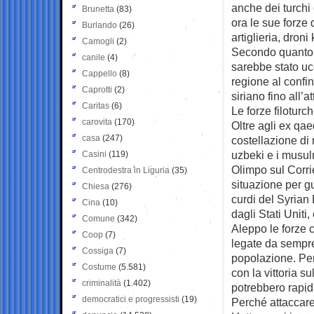
anche dei turchi 
Brunetta
(83)
ora le sue forze
Burlando
(26)
artiglieria, dron
Camogli
(2)
Secondo quanto r
canile
(4)
sarebbe stato uc
Cappello
(8)
regione al confi
Caprotti
(2)
siriano fino all’a
Caritas
(6)
Le forze filoturc
carovita
(170)
Oltre agli ex qa
casa
(247)
costellazione di r
uzbeki e i musulm
Casini
(119)
Olimpo sul Corri
Centrodestra in Liguria
(35)
situazione per gu
Chiesa
(276)
curdi del Syrian
Cina
(10)
dagli Stati Uniti
Comune
(342)
Aleppo le forze c
Coop
(7)
legate da sempre 
Cossiga
(7)
popolazione. Per o
Costume
(5.581)
con la vittoria s
criminalità
(1.402)
potrebbero rapi
democratici e progressisti
(19)
Perché attaccare