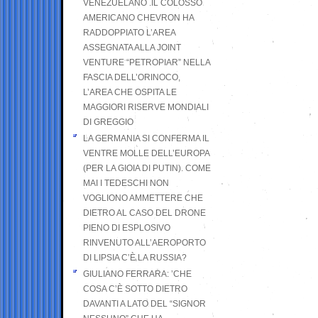
VENEZUELANO .IL COLOSSO
AMERICANO CHEVRON HA
RADDOPPIATO L’AREA
ASSEGNATA ALLA JOINT
VENTURE “PETROPIAR” NELLA
FASCIA DELL’ORINOCO,
L’AREA CHE OSPITA LE
MAGGIORI RISERVE MONDIALI
DI GREGGIO
LA GERMANIA SI CONFERMA IL
VENTRE MOLLE DELL’EUROPA
(PER LA GIOIA DI PUTIN). COME
MAI I TEDESCHI NON
VOGLIONO AMMETTERE CHE
DIETRO AL CASO DEL DRONE
PIENO DI ESPLOSIVO
RINVENUTO ALL’AEROPORTO
DI LIPSIA C’È LA RUSSIA?
GIULIANO FERRARA: ’CHE
COSA C’È SOTTO DIETRO
DAVANTI A LATO DEL “SIGNOR