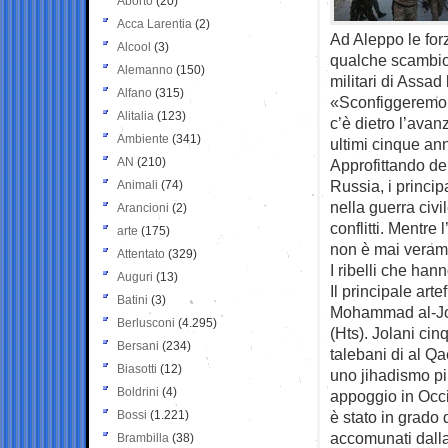
Aborto
(20)
Acca Larentia
(2)
Ad Aleppo le for
Alcool
(3)
qualche scambio d
Alemanno
(150)
militari di Assad
Alfano
(315)
«Sconfiggeremo i t
Alitalia
(123)
c’è dietro l’avan
Ambiente
(341)
ultimi cinque ann
AN
(210)
Approfittando del
Russia, i principa
Animali
(74)
nella guerra civi
Arancioni
(2)
conflitti. Mentre
arte
(175)
non è mai verame
Attentato
(329)
I ribelli che han
Auguri
(13)
Il principale art
Batini
(3)
Mohammad al-Jol
Berlusconi
(4.295)
(Hts). Jolani cin
Bersani
(234)
talebani di al Q
Biasotti
(12)
uno jihadismo pi
Boldrini
(4)
appoggio in Occi
Bossi
(1.221)
è stato in grado 
accomunati dalla
Brambilla
(38)