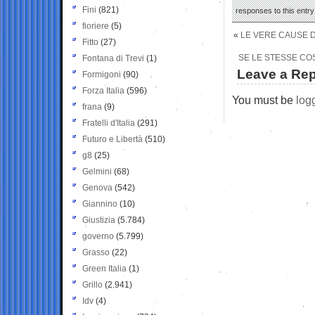
Fini
(821)
responses to this entr
fioriere
(5)
«
LE VERE CAUSE DE
Fitto
(27)
SE LE STESSE CO
Fontana di Trevi
(1)
Leave a Rep
Formigoni
(90)
Forza Italia
(596)
You must be
log
frana
(9)
Fratelli d'Italia
(291)
Futuro e Libertà
(510)
g8
(25)
Gelmini
(68)
Genova
(542)
Giannino
(10)
Giustizia
(5.784)
governo
(5.799)
Grasso
(22)
Green Italia
(1)
Grillo
(2.941)
Idv
(4)