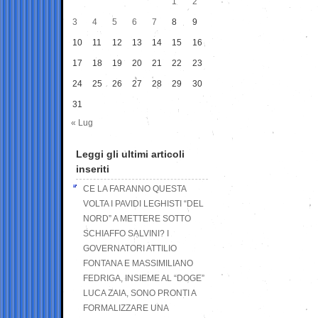
1
2
3
4
5
6
7
8
9
10
11
12
13
14
15
16
17
18
19
20
21
22
23
24
25
26
27
28
29
30
31
« Lug
Leggi gli ultimi articoli
inseriti
CE LA FARANNO QUESTA
VOLTA I PAVIDI LEGHISTI “DEL
NORD” A METTERE SOTTO
SCHIAFFO SALVINI? I
GOVERNATORI ATTILIO
FONTANA E MASSIMILIANO
FEDRIGA, INSIEME AL “DOGE”
LUCA ZAIA, SONO PRONTI A
FORMALIZZARE UNA