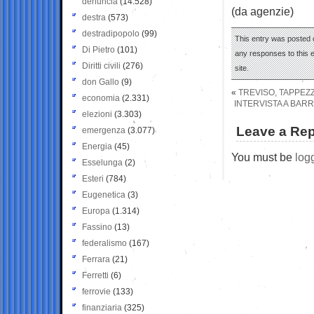
denuncia
(14.528)
(da agenzie)
destra
(573)
destradipopolo
(99)
This entry was posted o
Di Pietro
(101)
any responses to this 
Diritti civili
(276)
site.
don Gallo
(9)
«
TREVISO, TAPPEZZ
economia
(2.331)
INTERVISTA A BARR
elezioni
(3.303)
Leave a Rep
emergenza
(3.077)
Energia
(45)
You must be
log
Esselunga
(2)
Esteri
(784)
Eugenetica
(3)
Europa
(1.314)
Fassino
(13)
federalismo
(167)
Ferrara
(21)
Ferretti
(6)
ferrovie
(133)
finanziaria
(325)