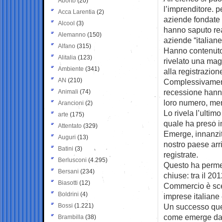
Aborto
(20)
l’imprenditore. pe
Acca Larentia
(2)
aziende fondate e
Alcool
(3)
hanno saputo rea
Alemanno
(150)
aziende “italiane
Alfano
(315)
Hanno contenuto 
Alitalia
(123)
rivelato una mag
Ambiente
(341)
alla registrazion
AN
(210)
Complessivamente
recessione hann
Animali
(74)
loro numero, ment
Arancioni
(2)
Lo rivela l’ultim
arte
(175)
quale ha preso i
Attentato
(329)
Emerge, innanzit
Auguri
(13)
nostro paese arri
Batini
(3)
registrate.
Berlusconi
(4.295)
Questo ha permes
Bersani
(234)
chiuse: tra il 20
Biasotti
(12)
Commercio è sces
Boldrini
(4)
imprese italiane
Bossi
(1.221)
Un successo quell
come emerge dallo
Brambilla
(38)