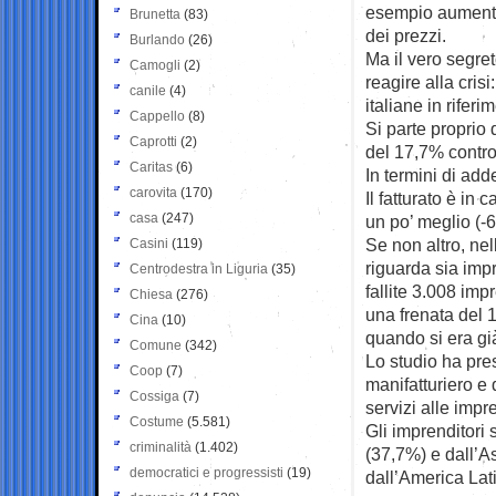
esempio aumentan
Brunetta
(83)
dei prezzi.
Burlando
(26)
Ma il vero segret
Camogli
(2)
reagire alla cris
canile
(4)
italiane in riferim
Cappello
(8)
Si parte proprio 
Caprotti
(2)
del 17,7% contro 
Caritas
(6)
In termini di ad
carovita
(170)
Il fatturato è in
casa
(247)
un po’ meglio (-6
Se non altro, nel
Casini
(119)
riguarda sia impr
Centrodestra in Liguria
(35)
fallite 3.008 im
Chiesa
(276)
una frenata del 
Cina
(10)
quando si era gi
Comune
(342)
Lo studio ha pre
Coop
(7)
manifatturiero e 
Cossiga
(7)
servizi alle impre
Costume
(5.581)
Gli imprenditori 
criminalità
(1.402)
(37,7%) e dall’As
democratici e progressisti
(19)
dall’America Lat