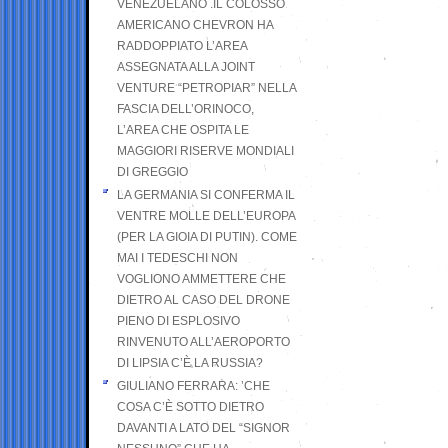
VENEZUELANO .IL COLOSSO
AMERICANO CHEVRON HA
RADDOPPIATO L’AREA
ASSEGNATA ALLA JOINT
VENTURE “PETROPIAR” NELLA
FASCIA DELL’ORINOCO,
L’AREA CHE OSPITA LE
MAGGIORI RISERVE MONDIALI
DI GREGGIO
LA GERMANIA SI CONFERMA IL
VENTRE MOLLE DELL’EUROPA
(PER LA GIOIA DI PUTIN). COME
MAI I TEDESCHI NON
VOGLIONO AMMETTERE CHE
DIETRO AL CASO DEL DRONE
PIENO DI ESPLOSIVO
RINVENUTO ALL’AEROPORTO
DI LIPSIA C’È LA RUSSIA?
GIULIANO FERRARA: ’CHE
COSA C’È SOTTO DIETRO
DAVANTI A LATO DEL “SIGNOR