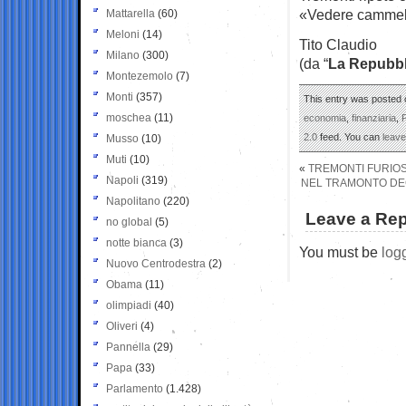
«Vedere cammello
Mattarella
(60)
Meloni
(14)
Tito Claudio
Milano
(300)
(da “
La Repubbl
Montezemolo
(7)
Monti
(357)
This entry was posted o
moschea
(11)
economia
,
finanziaria
,
2.0
feed. You can
leav
Musso
(10)
Muti
(10)
«
TREMONTI FURIOSO
Napoli
(319)
NEL TRAMONTO DEGL
Napolitano
(220)
Leave a Rep
no global
(5)
notte bianca
(3)
You must be
log
Nuovo Centrodestra
(2)
Obama
(11)
olimpiadi
(40)
Oliveri
(4)
Pannella
(29)
Papa
(33)
Parlamento
(1.428)