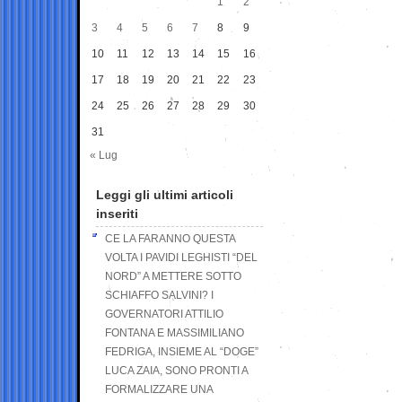
1
2
3
4
5
6
7
8
9
10
11
12
13
14
15
16
17
18
19
20
21
22
23
24
25
26
27
28
29
30
31
« Lug
Leggi gli ultimi articoli
inseriti
CE LA FARANNO QUESTA
VOLTA I PAVIDI LEGHISTI “DEL
NORD” A METTERE SOTTO
SCHIAFFO SALVINI? I
GOVERNATORI ATTILIO
FONTANA E MASSIMILIANO
FEDRIGA, INSIEME AL “DOGE”
LUCA ZAIA, SONO PRONTI A
FORMALIZZARE UNA