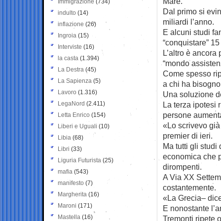
Marè.
Immigrazione
(734)
Dal primo si evin
indulto
(14)
miliardi l’anno.
inflazione
(26)
E alcuni studi f
Ingroia
(15)
“conquistare” 15 
Interviste
(16)
L’altro è ancora
la casta
(1.394)
“mondo assistenz
La Destra
(45)
Come spesso ripe
La Sapienza
(5)
a chi ha bisogno
Lavoro
(1.316)
Una soluzione de
LegaNord
(2.411)
La terza ipotesi 
persone aumenta
Letta Enrico
(154)
«Lo scrivevo già 
Liberi e Uguali
(10)
premier di ieri.
Libia
(68)
Ma tutti gli stud
Libri
(33)
economica che p
Liguria Futurista
(25)
dirompenti.
mafia
(543)
A Via XX Settemb
manifesto
(7)
costantemente.
Margherita
(16)
«La Grecia– dice 
Maroni
(171)
E nonostante l’a
Mastella
(16)
Tremonti ripete 