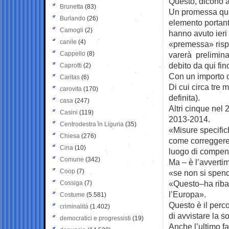
Questo, dicono a
Brunetta
(83)
Un promessa que
Burlando
(26)
elemento portant
Camogli
(2)
hanno avuto ieri 
canile
(4)
«premessa» rispet
Cappello
(8)
varerà prelimina
debito da qui fin
Caprotti
(2)
Con un importo c
Caritas
(6)
Di cui circa tre 
carovita
(170)
definita).
casa
(247)
Altri cinque nel 
Casini
(119)
2013-2014.
Centrodestra in Liguria
(35)
«Misure specifich
Chiesa
(276)
come correggere
Cina
(10)
luogo di compens
Comune
(342)
Ma – è l’avverti
Coop
(7)
«se non si spend
«Questo–ha ribadi
Cossiga
(7)
l’Europa».
Costume
(5.581)
Questo è il perco
criminalità
(1.402)
di avvistare la s
democratici e progressisti
(19)
Anche l’ultimo fa