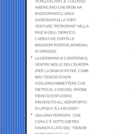
VENEZUELANO .IL COLOSSO
AMERICANO CHEVRON HA
RADDOPPIATO L’AREA
ASSEGNATA ALLA JOINT
VENTURE “PETROPIAR” NELLA
FASCIA DELL’ORINOCO,
L’AREA CHE OSPITA LE
MAGGIORI RISERVE MONDIALI
DI GREGGIO
LA GERMANIA SI CONFERMA IL
VENTRE MOLLE DELL’EUROPA
(PER LA GIOIA DI PUTIN). COME
MAI I TEDESCHI NON
VOGLIONO AMMETTERE CHE
DIETRO AL CASO DEL DRONE
PIENO DI ESPLOSIVO
RINVENUTO ALL’AEROPORTO
DI LIPSIA C’È LA RUSSIA?
GIULIANO FERRARA: ’CHE
COSA C’È SOTTO DIETRO
DAVANTI A LATO DEL “SIGNOR