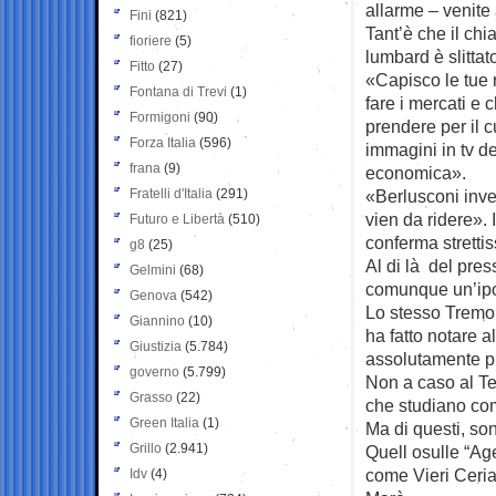
allarme – venite
Fini
(821)
Tant’è che il chi
fioriere
(5)
lumbard è slittat
Fitto
(27)
«Capisco le tue
Fontana di Trevi
(1)
fare i mercati e 
Formigoni
(90)
prendere per il 
Forza Italia
(596)
immagini in tv de
frana
(9)
economica».
Fratelli d'Italia
(291)
«Berlusconi inve
vien da ridere». 
Futuro e Libertà
(510)
conferma stretti
g8
(25)
Al di là del pres
Gelmini
(68)
comunque un’ipot
Genova
(542)
Lo stesso Tremon
Giannino
(10)
ha fatto notare a
Giustizia
(5.784)
assolutamente pr
governo
(5.799)
Non a caso al Tes
Grasso
(22)
che studiano com
Green Italia
(1)
Ma di questi, sono
Grillo
(2.941)
Quell osulle “Age
come Vieri Cerian
Idv
(4)