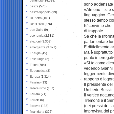
denuncia
(14.528)
sono addensate s
destra
(573)
«Almeno – si è s
destradipopolo
(99)
linguaggio». Cert
Di Pietro
(101)
stesso tempo cont
Diritti civili
(276)
E’ convinto che 
don Gallo
(9)
di trappole.
economia
(2.331)
Sa che la riforma
parlamentare lun
elezioni
(3.303)
E difficilmente 
emergenza
(3.077)
Ma è soprattutto 
Energia
(45)
punto interrogati
Esselunga
(2)
«Si fa come dico
Esteri
(784)
vedendo Gianni Le
Eugenetica
(3)
leggermente dive
Europa
(1.314)
rapporto è logoro
Fassino
(13)
Il presidente del
federalismo
(167)
Umberto Bossi.
Ferrara
(21)
Il vertice nottumo
Tremonti e il Se
Ferretti
(6)
(nei pressi dell’
ferrovie
(133)
imprevista del p
finanziaria
(325)