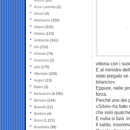
Aborto
(20)
Acca Larentia
(2)
Alcool
(3)
Alemanno
(150)
Alfano
(315)
Alitalia
(123)
Ambiente
(341)
AN
(210)
Animali
(74)
Arancioni
(2)
vittoria con i su
arte
(175)
E al ministro del
Attentato
(329)
stato piegato se 
Auguri
(13)
bilancio».
Batini
(3)
Eppure, nelle pro
forza.
Berlusconi
(4.295)
Perchè uno dei pi
Bersani
(234)
«Silvio–ha fatto n
Biasotti
(12)
che solo qualche 
Boldrini
(4)
E nulla si farà in
Bossi
(1.221)
Il saldo, insomm
Brambilla
(38)