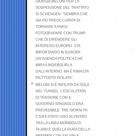
GIORGIA MELONI PER LA
SOSPENSIONE DEL TRATTATO
SI SCHENGEN: “SEMBRA CHE
SIA PIÙ PREOCCUPATA DI
TORNARE A FARSI
FOTOGRAFARE CON TRUMP
CHE DI DIFENDERE GLI
INTERESSI EUROPEI. STA
IMPORTANDO IN EUROPA
UN’AGENDA POLITICA CHE
MIRA A INDEBOLIRLA
DALL’INTERNO. MA È RIMASTA
PIUTTOSTO ISOLATA”
MELONI SI È INFILATA DA SOLA
NEL TUNNEL. L’ESCALATION
DI TENSIONE CON IL
GOVERNO SPAGNOLO ERA
PREVEDIBILE: TRE GIORNI FA
C’ERA STATO UNO SCONTRO
TRA LA LINEA MORBIDA DI
TAJANI E QUELLA DURA DELLA
PREMIER CON SALVINI E