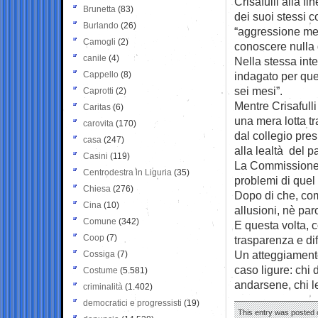
Crisafulli alla f
Brunetta
(83)
dei suoi stessi c
Burlando
(26)
“aggressione med
Camogli
(2)
conoscere nulla de
canile
(4)
Nella stessa inte
Cappello
(8)
indagato per quei
sei mesi”.
Caprotti
(2)
Mentre Crisafull
Caritas
(6)
una mera lotta tr
carovita
(170)
dal collegio pre
casa
(247)
alla lealtà del pa
Casini
(119)
La Commissione 
Centrodestra in Liguria
(35)
problemi di quel 
Chiesa
(276)
Dopo di che, come
Cina
(10)
allusioni, nè par
Comune
(342)
E questa volta, 
Coop
(7)
trasparenza e di
Un atteggiamento
Cossiga
(7)
caso ligure: chi 
Costume
(5.581)
andarsene, chi l
criminalità
(1.402)
democratici e progressisti
(19)
This entry was posted o