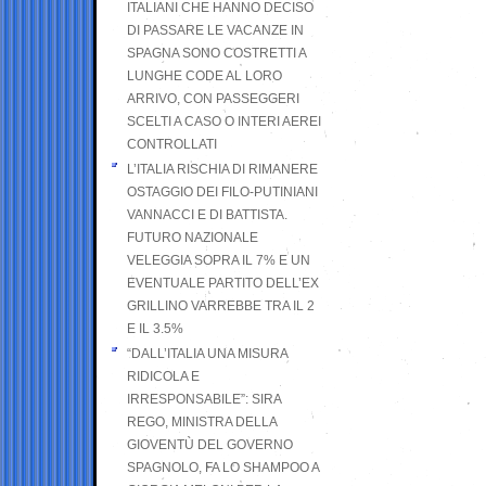
ITALIANI CHE HANNO DECISO
DI PASSARE LE VACANZE IN
SPAGNA SONO COSTRETTI A
LUNGHE CODE AL LORO
ARRIVO, CON PASSEGGERI
SCELTI A CASO O INTERI AEREI
CONTROLLATI
L’ITALIA RISCHIA DI RIMANERE
OSTAGGIO DEI FILO-PUTINIANI
VANNACCI E DI BATTISTA.
FUTURO NAZIONALE
VELEGGIA SOPRA IL 7% E UN
EVENTUALE PARTITO DELL’EX
GRILLINO VARREBBE TRA IL 2
E IL 3.5%
“DALL’ITALIA UNA MISURA
RIDICOLA E
IRRESPONSABILE”: SIRA
REGO, MINISTRA DELLA
GIOVENTÙ DEL GOVERNO
SPAGNOLO, FA LO SHAMPOO A