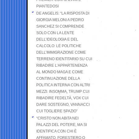
PIANTEDOSI
DE ANGELIS: “LA RISPOSTA DI
GIORGIA MELONI A PEDRO
SANCHEZ SI COMPRENDE
SOLO CON LA LENTE
DELL’IDEOLOGIA E DEL
CALCOLO: LE POLITICHE
DELL’IMMIGRAZIONE COME
TERRENO IDENTITARIO SU CUI
RIBADIRE L’APPARTENENZA
AL MONDO MAGA E COME
CONTINUAZIONE DELLA
POLITICA INTERNA CON ALTRI
MEZZI. INSOMMA, TRUMP CUI
RIBADIRE FEDELTÀ, VOX CUI
DARE SOSTEGNO, VANNACCI
CUI TOGLIERE SPAZIO”
“CRISTO NON ABITA NEI
PALAZZI DEL POTERE, MA SI
IDENTIFICA CON CHI È
AFFAMATO, FORESTIERO O