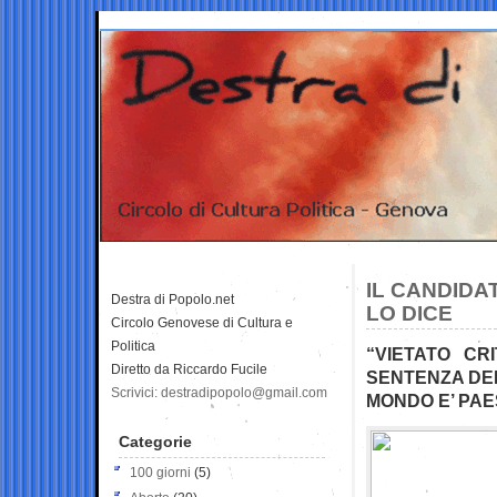
IL CANDIDAT
Destra di Popolo.net
LO DICE
Circolo Genovese di Cultura e
Politica
“VIETATO CRI
Diretto da Riccardo Fucile
SENTENZA DEI
Scrivici: destradipopolo@gmail.com
MONDO E’ PA
Categorie
100 giorni
(5)