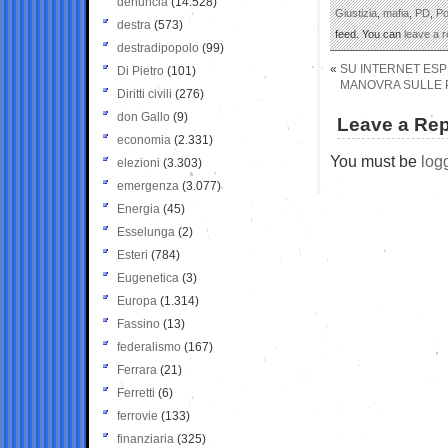
denuncia
(14.528)
Giustizia
,
mafia
,
PD
,
Po
destra
(573)
feed. You can
leave a 
destradipopolo
(99)
«
SU INTERNET ESPL
Di Pietro
(101)
MANOVRA SULLE PE
Diritti civili
(276)
don Gallo
(9)
Leave a Rep
economia
(2.331)
You must be
log
elezioni
(3.303)
emergenza
(3.077)
Energia
(45)
Esselunga
(2)
Esteri
(784)
Eugenetica
(3)
Europa
(1.314)
Fassino
(13)
federalismo
(167)
Ferrara
(21)
Ferretti
(6)
ferrovie
(133)
finanziaria
(325)