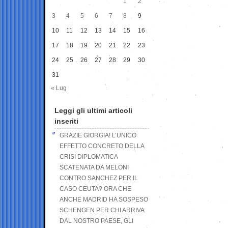
1
2
3
4
5
6
7
8
9
10
11
12
13
14
15
16
17
18
19
20
21
22
23
24
25
26
27
28
29
30
31
« Lug
Leggi gli ultimi articoli
inseriti
GRAZIE GIORGIA! L’UNICO
EFFETTO CONCRETO DELLA
CRISI DIPLOMATICA
SCATENATA DA MELONI
CONTRO SANCHEZ PER IL
CASO CEUTA? ORA CHE
ANCHE MADRID HA SOSPESO
SCHENGEN PER CHI ARRIVA
DAL NOSTRO PAESE, GLI