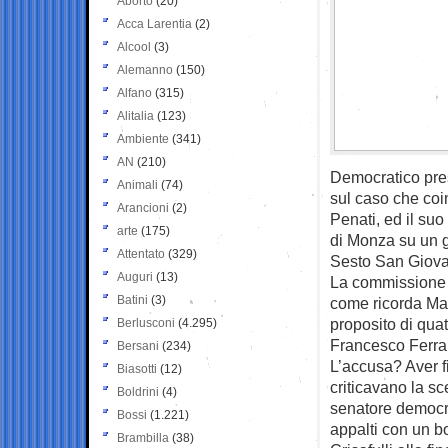
Aborto
(20)
Acca Larentia
(2)
Alcool
(3)
Alemanno
(150)
Alfano
(315)
Alitalia
(123)
Ambiente
(341)
AN
(210)
Democratico presi
Animali
(74)
sul caso che coin
Arancioni
(2)
Penati, ed il suo
arte
(175)
di Monza su un gi
Attentato
(329)
Sesto San Giova
Auguri
(13)
La commissione er
Batini
(3)
come ricorda Mar
proposito di quat
Berlusconi
(4.295)
Francesco Ferran
Bersani
(234)
L’accusa? Aver fi
Biasotti
(12)
criticavano la sc
Boldrini
(4)
senatore democrat
Bossi
(1.221)
appalti con un b
Brambilla
(38)