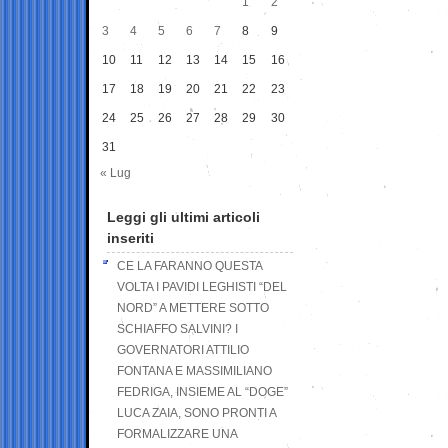
1
2
3
4
5
6
7
8
9
10
11
12
13
14
15
16
17
18
19
20
21
22
23
24
25
26
27
28
29
30
31
« Lug
Leggi gli ultimi articoli
inseriti
CE LA FARANNO QUESTA
VOLTA I PAVIDI LEGHISTI “DEL
NORD” A METTERE SOTTO
SCHIAFFO SALVINI? I
GOVERNATORI ATTILIO
FONTANA E MASSIMILIANO
FEDRIGA, INSIEME AL “DOGE”
LUCA ZAIA, SONO PRONTI A
FORMALIZZARE UNA