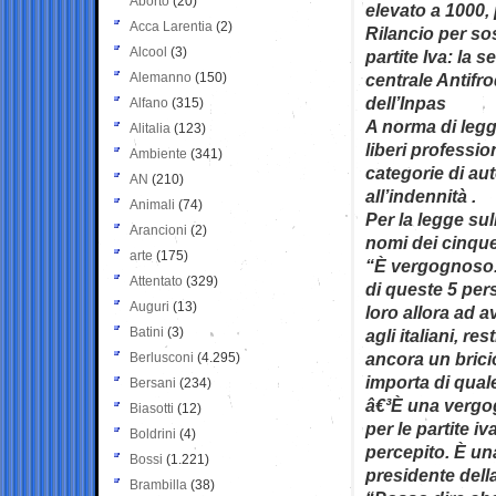
Aborto
(20)
elevato a 1000,
Acca Larentia
(2)
Rilancio per so
Alcool
(3)
partite Iva: la 
Alemanno
(150)
centrale Antifr
dell’Inpas
Alfano
(315)
A norma di legge
Alitalia
(123)
liberi professio
Ambiente
(341)
categorie di au
AN
(210)
all’indennità .
Animali
(74)
Per la legge su
Arancioni
(2)
nomi dei cinque
arte
(175)
“È vergognoso. 
Attentato
(329)
di queste 5 per
Auguri
(13)
loro allora ad 
Batini
(3)
agli italiani, re
ancora un brici
Berlusconi
(4.295)
importa di quale
Bersani
(234)
â€³È una vergo
Biasotti
(12)
per le partite 
Boldrini
(4)
percepito. È una
Bossi
(1.221)
presidente del
Brambilla
(38)