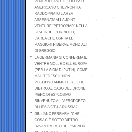
VENEZUELANO .IL COLOSSO
AMERICANO CHEVRON HA
RADDOPPIATO L’AREA
ASSEGNATA ALLA JOINT
VENTURE “PETROPIAR” NELLA
FASCIA DELL’ORINOCO,
L’AREA CHE OSPITA LE
MAGGIORI RISERVE MONDIALI
DI GREGGIO
LA GERMANIA SI CONFERMA IL
VENTRE MOLLE DELL’EUROPA
(PER LA GIOIA DI PUTIN). COME
MAI I TEDESCHI NON
VOGLIONO AMMETTERE CHE
DIETRO AL CASO DEL DRONE
PIENO DI ESPLOSIVO
RINVENUTO ALL’AEROPORTO
DI LIPSIA C’È LA RUSSIA?
GIULIANO FERRARA: ’CHE
COSA C’È SOTTO DIETRO
DAVANTI A LATO DEL “SIGNOR