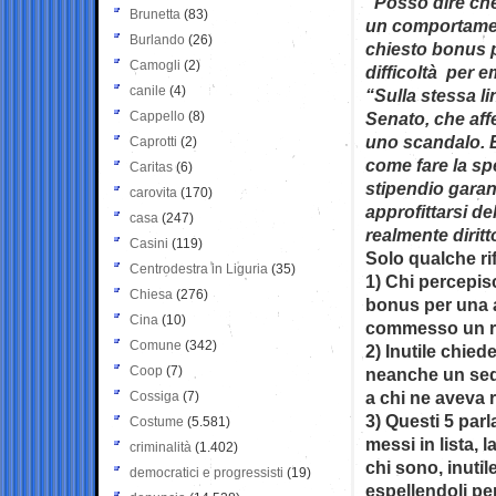
“Posso dire ch
Brunetta
(83)
un comportamen
Burlando
(26)
chiesto bonus p
Camogli
(2)
difficoltà per 
canile
(4)
“Sulla stessa li
Cappello
(8)
Senato, che af
uno scandalo. E
Caprotti
(2)
come fare la sp
Caritas
(6)
stipendio garan
carovita
(170)
approfittarsi d
casa
(247)
realmente diritt
Casini
(119)
Solo qualche ri
Centrodestra in Liguria
(35)
1) Chi percepis
Chiesa
(276)
bonus per una 
Cina
(10)
commesso un re
Comune
(342)
2) Inutile chie
Coop
(7)
neanche un sequ
a chi ne aveva 
Cossiga
(7)
3) Questi 5 parla
Costume
(5.581)
messi in lista,
criminalità
(1.402)
chi sono, inutil
democratici e progressisti
(19)
espellendoli pe