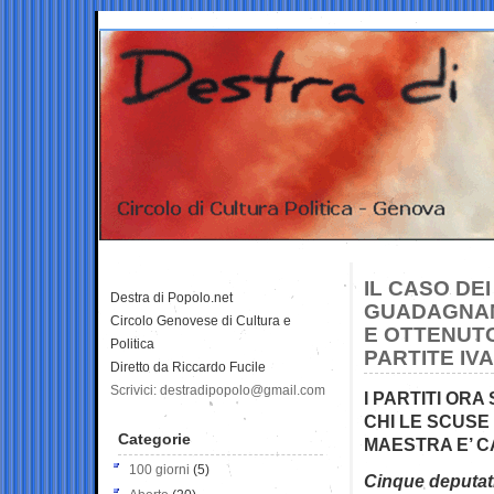
IL CASO DE
Destra di Popolo.net
GUADAGNAN
Circolo Genovese di Cultura e
E OTTENUTO
Politica
PARTITE IVA
Diretto da Riccardo Fucile
Scrivici: destradipopolo@gmail.com
I PARTITI ORA
CHI LE SCUSE 
Categorie
MAESTRA E’ C
100 giorni
(5)
Cinque deputati