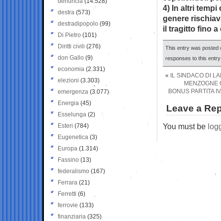
denuncia
(14.528)
4) In altri temp
destra
(573)
genere rischiav
destradipopolo
(99)
il tragitto fino
Di Pietro
(101)
Diritti civili
(276)
This entry was posted 
don Gallo
(9)
responses to this entr
economia
(2.331)
«
IL SINDACO DI L
elezioni
(3.303)
MENZOGNE C
BONUS PARTITA IV
emergenza
(3.077)
Energia
(45)
Leave a Rep
Esselunga
(2)
You must be
log
Esteri
(784)
Eugenetica
(3)
Europa
(1.314)
Fassino
(13)
federalismo
(167)
Ferrara
(21)
Ferretti
(6)
ferrovie
(133)
finanziaria
(325)