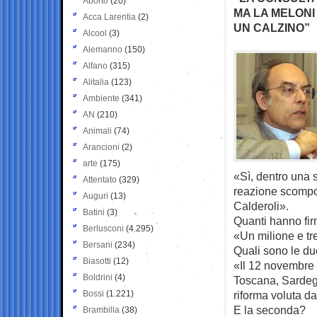
Aborto
(20)
MA LA MELONI
Acca Larentia
(2)
UN CALZINO”
Alcool
(3)
Alemanno
(150)
Alfano
(315)
Alitalia
(123)
Ambiente
(341)
AN
(210)
Animali
(74)
Arancioni
(2)
arte
(175)
«Sì, dentro una s
Attentato
(329)
reazione scompos
Auguri
(13)
Calderoli».
Batini
(3)
Quanti hanno fi
Berlusconi
(4.295)
«Un milione e tr
Bersani
(234)
Quali sono le du
Biasotti
(12)
«Il 12 novembre 
Boldrini
(4)
Toscana, Sardegn
Bossi
(1.221)
riforma voluta dal
E la seconda?
Brambilla
(38)