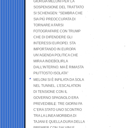
GIORGIA MELONI PER LA
SOSPENSIONE DEL TRATTATO
SI SCHENGEN: “SEMBRA CHE
SIA PIÙ PREOCCUPATA DI
TORNARE A FARSI
FOTOGRAFARE CON TRUMP
CHE DI DIFENDERE GLI
INTERESSI EUROPEI. STA
IMPORTANDO IN EUROPA
UN’AGENDA POLITICA CHE
MIRA A INDEBOLIRLA
DALL’INTERNO. MA È RIMASTA
PIUTTOSTO ISOLATA”
MELONI SI È INFILATA DA SOLA
NEL TUNNEL. L’ESCALATION
DI TENSIONE CON IL
GOVERNO SPAGNOLO ERA
PREVEDIBILE: TRE GIORNI FA
C’ERA STATO UNO SCONTRO
TRA LA LINEA MORBIDA DI
TAJANI E QUELLA DURA DELLA
PREMIER CON SALVINI E