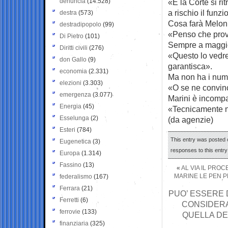
denuncia
(14.528)
«E la Corte si ri
a rischio il funz
destra
(573)
Cosa farà Melon
destradipopolo
(99)
«Penso che prov
Di Pietro
(101)
Sempre a maggi
Diritti civili
(276)
«Questo lo vedre
don Gallo
(9)
garantisca».
economia
(2.331)
Ma non ha i nume
elezioni
(3.303)
«O se ne convin
emergenza
(3.077)
Marini è incompat
Energia
(45)
«Tecnicamente no
Esselunga
(2)
(da agenzie)
Esteri
(784)
This entry was posted o
Eugenetica
(3)
responses to this entr
Europa
(1.314)
Fassino
(13)
«
AL VIA IL PRO
MARINE LE PEN 
federalismo
(167)
Ferrara
(21)
PUO’ ESSERE 
Ferretti
(6)
CONSIDERATI
ferrovie
(133)
QUELLA DE
finanziaria
(325)