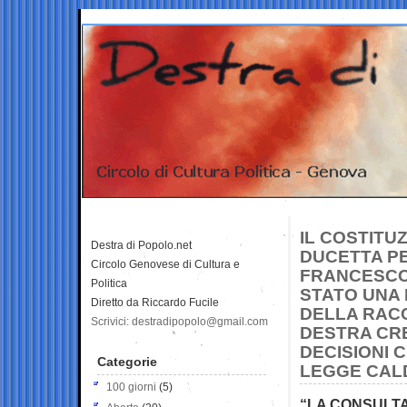
IL COSTITU
Destra di Popolo.net
DUCETTA PE
Circolo Genovese di Cultura e
FRANCESCO 
Politica
STATO UNA
Diretto da Riccardo Fucile
DELLA RACC
Scrivici: destradipopolo@gmail.com
DESTRA CR
DECISIONI 
Categorie
LEGGE CAL
100 giorni
(5)
“LA CONSULTA