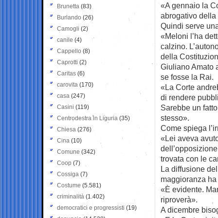
«A gennaio la Co
Brunetta
(83)
abrogativo della 
Burlando
(26)
Quindi serve una
Camogli
(2)
«Meloni l’ha det
canile
(4)
calzino. L’autono
Cappello
(8)
della Costituzion
Caprotti
(2)
Giuliano Amato a
Caritas
(6)
se fosse la Rai.
carovita
(170)
«La Corte andreb
casa
(247)
di rendere pubbli
Sarebbe un fatto 
Casini
(119)
stesso».
Centrodestra in Liguria
(35)
Come spiega l’irr
Chiesa
(276)
«Lei aveva avuto
Cina
(10)
dell’opposizione
Comune
(342)
trovata con le ca
Coop
(7)
La diffusione del
Cossiga
(7)
maggioranza ha 
Costume
(5.581)
«È evidente. Man
criminalità
(1.402)
riproverà».
democratici e progressisti
(19)
A dicembre bisog