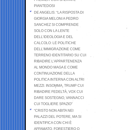
PIANTEDOSI
DE ANGELIS: “LA RISPOSTA DI
GIORGIA MELONI A PEDRO
SANCHEZ SI COMPRENDE
SOLO CON LA LENTE
DELL’IDEOLOGIA E DEL
CALCOLO: LE POLITICHE
DELL’IMMIGRAZIONE COME
TERRENO IDENTITARIO SU CUI
RIBADIRE L’APPARTENENZA
AL MONDO MAGA E COME
CONTINUAZIONE DELLA
POLITICA INTERNA CON ALTRI
MEZZI. INSOMMA, TRUMP CUI
RIBADIRE FEDELTÀ, VOX CUI
DARE SOSTEGNO, VANNACCI
CUI TOGLIERE SPAZIO”
“CRISTO NON ABITA NEI
PALAZZI DEL POTERE, MA SI
IDENTIFICA CON CHI È
AFFAMATO, FORESTIERO O