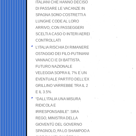
ITALIANI CHE HANNO DECISO
DI PASSARE LE VACANZE IN
SPAGNA SONO COSTRETTI A
LUNGHE CODE AL LORO
ARRIVO, CON PASSEGGERI
SCELTI A CASO O INTERI AEREI
CONTROLLATI
L’ITALIA RISCHIA DI RIMANERE
OSTAGGIO DEI FILO-PUTINIANI
VANNACCI E DI BATTISTA.
FUTURO NAZIONALE
VELEGGIA SOPRA IL 7% E UN
EVENTUALE PARTITO DELL’EX
GRILLINO VARREBBE TRA IL 2
E IL 3.5%
“DALL’ITALIA UNA MISURA
RIDICOLA E
IRRESPONSABILE”: SIRA
REGO, MINISTRA DELLA
GIOVENTÙ DEL GOVERNO
SPAGNOLO, FA LO SHAMPOO A