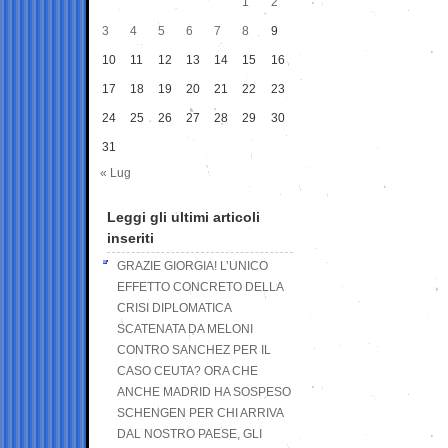
1
2
3
4
5
6
7
8
9
10
11
12
13
14
15
16
17
18
19
20
21
22
23
24
25
26
27
28
29
30
31
« Lug
Leggi gli ultimi articoli
inseriti
GRAZIE GIORGIA! L’UNICO
EFFETTO CONCRETO DELLA
CRISI DIPLOMATICA
SCATENATA DA MELONI
CONTRO SANCHEZ PER IL
CASO CEUTA? ORA CHE
ANCHE MADRID HA SOSPESO
SCHENGEN PER CHI ARRIVA
DAL NOSTRO PAESE, GLI