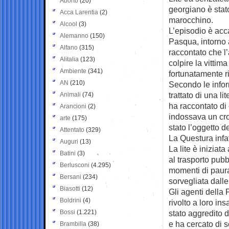
Aborto
(20)
georgiano
è sta
Acca Larentia
(2)
marocchino.
Alcool
(3)
L’episodio è acca
Alemanno
(150)
Pasqua, intorno 
Alfano
(315)
raccontato che l
Alitalia
(123)
colpire la vittim
Ambiente
(341)
fortunatamente ri
AN
(210)
Secondo le infor
trattato di una lit
Animali
(74)
ha raccontato di 
Arancioni
(2)
indossava un cr
arte
(175)
stato l’oggetto de
Attentato
(329)
La Questura infat
Auguri
(13)
La lite è iniziat
Batini
(3)
al trasporto pubb
Berlusconi
(4.295)
momenti di paura
Bersani
(234)
sorvegliata dalle
Biasotti
(12)
Gli agenti della P
Boldrini
(4)
rivolto a loro i
Bossi
(1.221)
stato aggredito d
e ha cercato di s
Brambilla
(38)