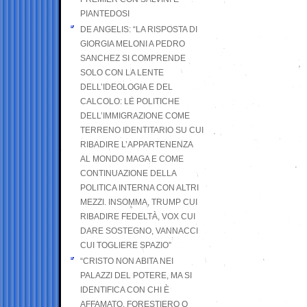
PIANTEDOSI
DE ANGELIS: “LA RISPOSTA DI
GIORGIA MELONI A PEDRO
SANCHEZ SI COMPRENDE
SOLO CON LA LENTE
DELL’IDEOLOGIA E DEL
CALCOLO: LE POLITICHE
DELL’IMMIGRAZIONE COME
TERRENO IDENTITARIO SU CUI
RIBADIRE L’APPARTENENZA
AL MONDO MAGA E COME
CONTINUAZIONE DELLA
POLITICA INTERNA CON ALTRI
MEZZI. INSOMMA, TRUMP CUI
RIBADIRE FEDELTÀ, VOX CUI
DARE SOSTEGNO, VANNACCI
CUI TOGLIERE SPAZIO”
“CRISTO NON ABITA NEI
PALAZZI DEL POTERE, MA SI
IDENTIFICA CON CHI È
AFFAMATO, FORESTIERO O