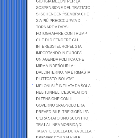
GIORGIA MELONI PER LA
SOSPENSIONE DEL TRATTATO
SI SCHENGEN: “SEMBRA CHE
SIA PIÙ PREOCCUPATA DI
TORNARE A FARSI
FOTOGRAFARE CON TRUMP
CHE DI DIFENDERE GLI
INTERESSI EUROPEI. STA
IMPORTANDO IN EUROPA
UN’AGENDA POLITICA CHE
MIRA A INDEBOLIRLA
DALL’INTERNO. MA È RIMASTA
PIUTTOSTO ISOLATA”
MELONI SI È INFILATA DA SOLA
NEL TUNNEL. L’ESCALATION
DI TENSIONE CON IL
GOVERNO SPAGNOLO ERA
PREVEDIBILE: TRE GIORNI FA
C’ERA STATO UNO SCONTRO
TRA LA LINEA MORBIDA DI
TAJANI E QUELLA DURA DELLA
PREMIER CON SALVINI E