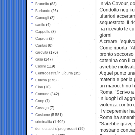
in via Cavour, do
Brunetta
(83)
Condotto negli u
Burlando
(26)
ulteriori accerta
Camogli
(2)
sequestrato. Il 4
canile
(4)
ha ricevuto le c
Cappello
(8)
giorni
Caprotti
(2)
A creare l’equivo
Caritas
(6)
Come riporta l’AN
carovita
(170)
pronto soccorso 
casa
(247)
catenina con il c
avrebbe motivato 
Casini
(119)
A quel punto una
Centrodestra in Liguria
(35)
materiale per la
Chiesa
(276)
un marocchino ha
Cina
(10)
Roma: “Scrivo a t
Comune
(342)
in luoghi di aggr
Coop
(7)
violenza contro c
Cossiga
(7)
Il vicepremier h
Costume
(5.581)
Roma ha smentito
criminalità
(1.402)
“Sarebbe grave s
democratici e progressisti
(19)
mostrano contrad