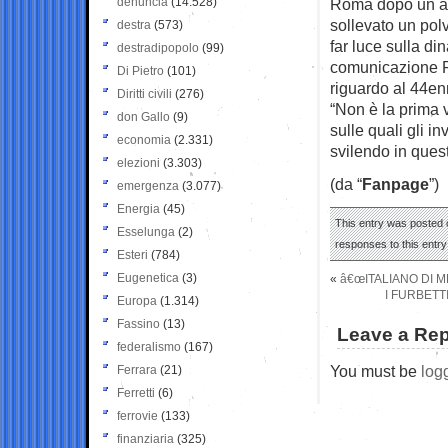
denuncia
(14.528)
Roma dopo un acc
sollevato un pol
destra
(573)
far luce sulla di
destradipopolo
(99)
comunicazione P
Di Pietro
(101)
riguardo al 44enn
Diritti civili
(276)
“Non è la prima 
don Gallo
(9)
sulle quali gli i
economia
(2.331)
svilendo in ques
elezioni
(3.303)
(da “
Fanpage
”)
emergenza
(3.077)
Energia
(45)
This entry was posted o
Esselunga
(2)
responses to this entr
Esteri
(784)
Eugenetica
(3)
«
â€œITALIANO DI 
I FURBETT
Europa
(1.314)
Fassino
(13)
Leave a Rep
federalismo
(167)
You must be
log
Ferrara
(21)
Ferretti
(6)
ferrovie
(133)
finanziaria
(325)