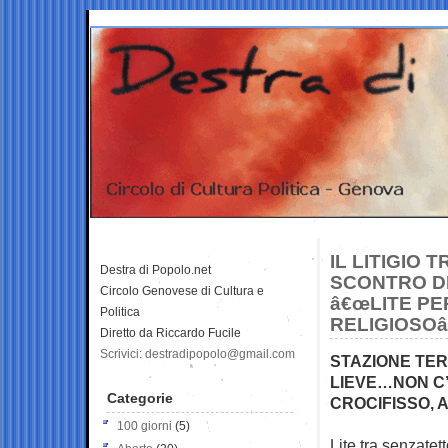
IL LITIGIO
Destra di Popolo.net
SCONTRO DI
Circolo Genovese di Cultura e
â€œLITE PE
Politica
RELIGIOSOâ
Diretto da Riccardo Fucile
Scrivici: destradipopolo@gmail.com
STAZIONE TER
LIEVE…NON C
Categorie
CROCIFISSO, 
100 giorni
(5)
Lite tra senzate