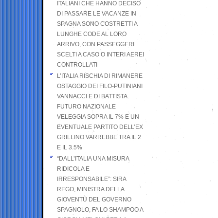
ITALIANI CHE HANNO DECISO
DI PASSARE LE VACANZE IN
SPAGNA SONO COSTRETTI A
LUNGHE CODE AL LORO
ARRIVO, CON PASSEGGERI
SCELTI A CASO O INTERI AEREI
CONTROLLATI
L’ITALIA RISCHIA DI RIMANERE
OSTAGGIO DEI FILO-PUTINIANI
VANNACCI E DI BATTISTA.
FUTURO NAZIONALE
VELEGGIA SOPRA IL 7% E UN
EVENTUALE PARTITO DELL’EX
GRILLINO VARREBBE TRA IL 2
E IL 3.5%
“DALL’ITALIA UNA MISURA
RIDICOLA E
IRRESPONSABILE”: SIRA
REGO, MINISTRA DELLA
GIOVENTÙ DEL GOVERNO
SPAGNOLO, FA LO SHAMPOO A