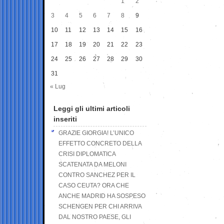
1
2
3
4
5
6
7
8
9
10
11
12
13
14
15
16
17
18
19
20
21
22
23
24
25
26
27
28
29
30
31
« Lug
Leggi gli ultimi articoli
inseriti
GRAZIE GIORGIA! L’UNICO
EFFETTO CONCRETO DELLA
CRISI DIPLOMATICA
SCATENATA DA MELONI
CONTRO SANCHEZ PER IL
CASO CEUTA? ORA CHE
ANCHE MADRID HA SOSPESO
SCHENGEN PER CHI ARRIVA
DAL NOSTRO PAESE, GLI