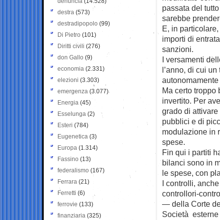
denuncia
(14.528)
passata del tutto
destra
(573)
sarebbe prendere
destradipopolo
(99)
E, in particolare
Di Pietro
(101)
importi di entrata
Diritti civili
(276)
sanzioni.
don Gallo
(9)
I versamenti dell
economia
(2.331)
l’anno, di cui un 
autonomamente ra
elezioni
(3.303)
Ma certo troppo 
emergenza
(3.077)
invertito. Per av
Energia
(45)
grado di attivare
Esselunga
(2)
pubblici e di picc
Esteri
(784)
modulazione in ra
Eugenetica
(3)
spese.
Europa
(1.314)
Fin qui i partiti
Fassino
(13)
bilanci sono in m
federalismo
(167)
le spese, con pla
Ferrara
(21)
I controlli, anch
controllori-contr
Ferretti
(6)
— della Corte de
ferrovie
(133)
Società esterne d
finanziaria
(325)