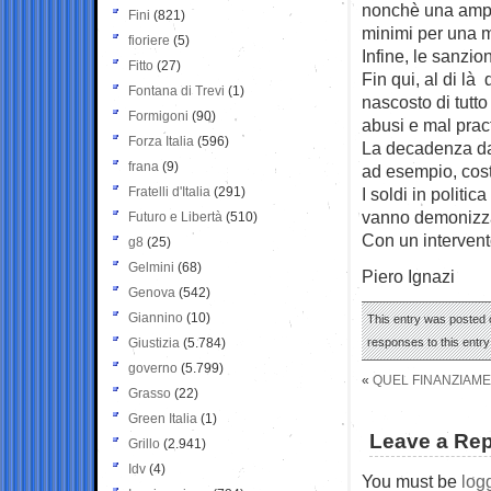
nonchè una ampia
Fini
(821)
minimi per una ma
fioriere
(5)
Infine, le sanzion
Fitto
(27)
Fin qui, al di là
Fontana di Trevi
(1)
nascosto di tutto
Formigoni
(90)
abusi e mal prac
Forza Italia
(596)
La decadenza dal
frana
(9)
ad esempio, cost
Fratelli d'Italia
(291)
I soldi in politi
vanno demonizzati
Futuro e Libertà
(510)
Con un intervent
g8
(25)
Gelmini
(68)
Piero Ignazi
Genova
(542)
Giannino
(10)
This entry was posted o
Giustizia
(5.784)
responses to this entr
governo
(5.799)
«
QUEL FINANZIAME
Grasso
(22)
Green Italia
(1)
Leave a Rep
Grillo
(2.941)
Idv
(4)
You must be
log