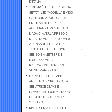
D’ITALIA
“TRUMP È IL LEADER DI UNA
SETTA”. L’EX MODELLA E MISS
CALIFORNIA 2009, CARRIE
PREJEAN BOLLER, HA
ACCUSATO IL MOVIMENTO
MAGA DI AVERLA PRESO DI
MIRA: “NON APPENA COMINCI
A PENSARE CON LA TUA
TESTA, A USARE IL BUON
SENSO E A METTERE IN
DISCUSSIONE LA
NARRAZIONE DOMINANTE,
VIENI EMARGINATO”
ILARIA CUCCHI E FABIO
ANSELMO SI SPOSANO; LA
SENATRICE DI AVS E
L’AVVOCATO INSIEME DOPO
LE BTTGLIE SULLA MORTE DI
STEFANO
KIM, IL SERVO SCIOCCO DI