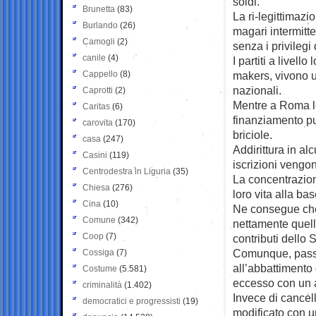
soldi.
Brunetta
(83)
La ri-legittimazio
Burlando
(26)
magari intermitt
Camogli
(2)
senza i privilegi 
canile
(4)
I partiti a livell
Cappello
(8)
makers, vivono u
nazionali.
Caprotti
(2)
Mentre a Roma le 
Caritas
(6)
finanziamento pub
carovita
(170)
briciole.
casa
(247)
Addirittura in al
Casini
(119)
iscrizioni vengon
Centrodestra in Liguria
(35)
La concentrazione 
Chiesa
(276)
loro vita alla bas
Cina
(10)
Ne consegue che,
Comune
(342)
nettamente quel
Coop
(7)
contributi dello S
Comunque, passar
Cossiga
(7)
all’abbattimento
Costume
(5.581)
eccesso con un a
criminalità
(1.402)
Invece di cancell
democratici e progressisti
(19)
modificato con u