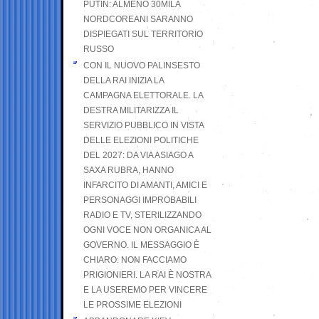
PUTIN: ALMENO 30MILA
NORDCOREANI SARANNO
DISPIEGATI SUL TERRITORIO
RUSSO
CON IL NUOVO PALINSESTO
DELLA RAI INIZIA LA
CAMPAGNA ELETTORALE. LA
DESTRA MILITARIZZA IL
SERVIZIO PUBBLICO IN VISTA
DELLE ELEZIONI POLITICHE
DEL 2027: DA VIA ASIAGO A
SAXA RUBRA, HANNO
INFARCITO DI AMANTI, AMICI E
PERSONAGGI IMPROBABILI
RADIO E TV, STERILIZZANDO
OGNI VOCE NON ORGANICA AL
GOVERNO. IL MESSAGGIO È
CHIARO: NON FACCIAMO
PRIGIONIERI. LA RAI È NOSTRA
E LA USEREMO PER VINCERE
LE PROSSIME ELEZIONI