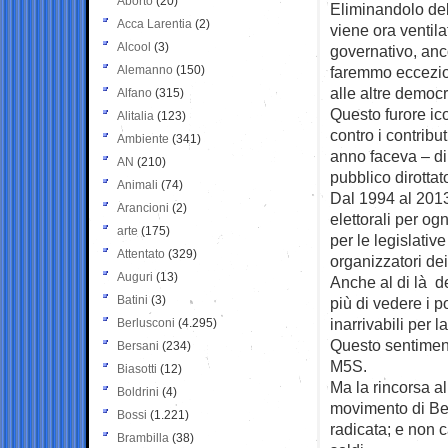
Aborto
(20)
Eliminandolo del
Acca Larentia
(2)
viene ora ventila
Alcool
(3)
governativo, anc
Alemanno
(150)
faremmo eccezio
alle altre democ
Alfano
(315)
Questo furore ic
Alitalia
(123)
contro i contribut
Ambiente
(341)
anno faceva – d
AN
(210)
pubblico dirottato
Animali
(74)
Dal 1994 al 2013 
Arancioni
(2)
elettorali per og
arte
(175)
per le legislative
Attentato
(329)
organizzatori de
Auguri
(13)
Anche al di là d
Batini
(3)
più di vedere i p
inarrivabili per 
Berlusconi
(4.295)
Questo sentimento 
Bersani
(234)
M5S.
Biasotti
(12)
Ma la rincorsa al
Boldrini
(4)
movimento di Bepp
Bossi
(1.221)
radicata; e non 
Brambilla
(38)