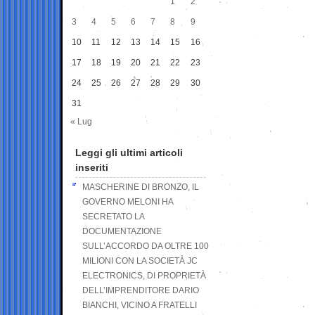
1
2
3
4
5
6
7
8
9
10
11
12
13
14
15
16
17
18
19
20
21
22
23
24
25
26
27
28
29
30
31
« Lug
Leggi gli ultimi articoli
inseriti
MASCHERINE DI BRONZO, IL
GOVERNO MELONI HA
SECRETATO LA
DOCUMENTAZIONE
SULL’ACCORDO DA OLTRE 100
MILIONI CON LA SOCIETÀ JC
ELECTRONICS, DI PROPRIETÀ
DELL’IMPRENDITORE DARIO
BIANCHI, VICINO A FRATELLI