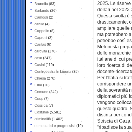
2025. Le riserve
Brunetta
(83)
dollari nel 2023 
Burlando
(26)
Questa svolta è s
Camogli
(2)
drasticamente, co
canile
(4)
ampliare quelle 
Cappello
(8)
ma potrebbero ar
Caprotti
(2)
potrebbe così es
Caritas
(6)
Meloni sta prepa
carovita
(170)
delle monarchie 
casa
(247)
italiane di cui p
loro ricerca di d
Casini
(119)
docente-ricercato
Centrodestra in Liguria
(35)
Per l’Italia si t
Chiesa
(276)
corrispondere un 
Cina
(10)
della sovranità n
Comune
(342)
diplomatici più f
Coop
(7)
vengono collocati
Cossiga
(7)
questo quadro. Ne
Costume
(5.581)
distinta per cond
criminalità
(1.402)
Striscia di Gaza.
democratici e progressisti
(19)
“ribadisce la su