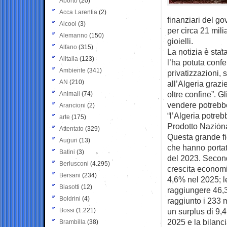
Aborto
(20)
Acca Larentia
(2)
finanziari del g
Alcool
(3)
per circa 21 mili
Alemanno
(150)
gioielli.
Alfano
(315)
La notizia è stat
Alitalia
(123)
l’ha potuta conf
Ambiente
(341)
privatizzazioni, 
AN
(210)
all’Algeria grazi
oltre confine”. G
Animali
(74)
vendere potrebbe
Arancioni
(2)
“l’Algeria potreb
arte
(175)
Prodotto Naziona
Attentato
(329)
Questa grande fid
Auguri
(13)
che hanno portato
Batini
(3)
del 2023. Secondo
Berlusconi
(4.295)
crescita economi
Bersani
(234)
4,6% nel 2025; l
Biasotti
(12)
raggiungere 46,3 
Boldrini
(4)
raggiunto i 233 m
Bossi
(1.221)
un surplus di 9,4 
2025 e la bilanci
Brambilla
(38)