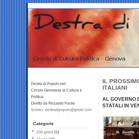
IL PROSSIM
Destra di Popolo.net
ITALIANI
Circolo Genovese di Cultura e
Politica
AL GOVERNO D
Diretto da Riccardo Fucile
STATALI IN V
Scrivici: destradipopolo@gmail.com
Categorie
100 giorni
(5)