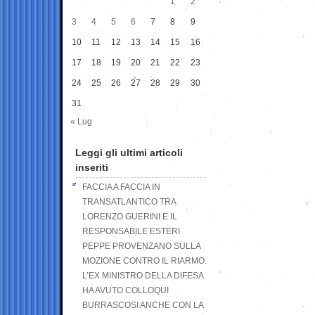
1
2
3
4
5
6
7
8
9
10
11
12
13
14
15
16
17
18
19
20
21
22
23
24
25
26
27
28
29
30
31
« Lug
Leggi gli ultimi articoli
inseriti
FACCIA A FACCIA IN
TRANSATLANTICO TRA
LORENZO GUERINI E IL
RESPONSABILE ESTERI
PEPPE PROVENZANO SULLA
MOZIONE CONTRO IL RIARMO.
L’EX MINISTRO DELLA DIFESA
HA AVUTO COLLOQUI
BURRASCOSI ANCHE CON LA