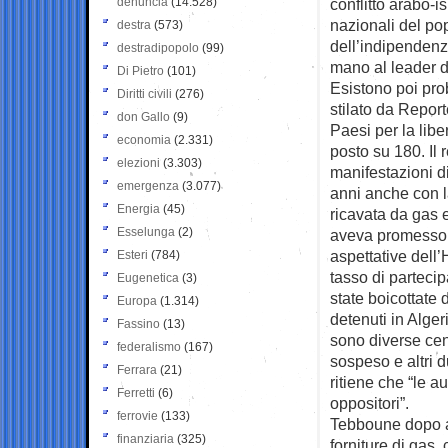
denuncia
(14.528)
conflitto arabo-is
nazionali del po
destra
(573)
dell’indipendenz
destradipopolo
(99)
mano al leader d
Di Pietro
(101)
Esistono poi pro
Diritti civili
(276)
stilato da Report
don Gallo
(9)
Paesi per la libe
economia
(2.331)
posto su 180. Il 
elezioni
(3.303)
manifestazioni di
emergenza
(3.077)
anni anche con l
Energia
(45)
ricavata da gas e
Esselunga
(2)
aveva promesso u
aspettative dell’
Esteri
(784)
tasso di parteci
Eugenetica
(3)
state boicottate 
Europa
(1.314)
detenuti in Alge
Fassino
(13)
sono diverse cent
federalismo
(167)
sospeso e altri 
Ferrara
(21)
ritiene che “le a
Ferretti
(6)
oppositori”.
ferrovie
(133)
Tebboune dopo a
finanziaria
(325)
forniture di gas,