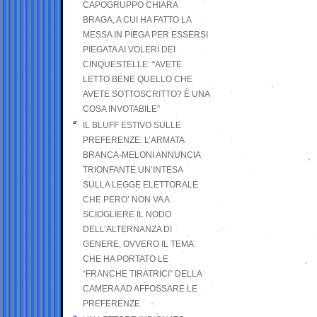
CAPOGRUPPO CHIARA
BRAGA, A CUI HA FATTO LA
MESSA IN PIEGA PER ESSERSI
PIEGATA AI VOLERI DEI
CINQUESTELLE: “AVETE
LETTO BENE QUELLO CHE
AVETE SOTTOSCRITTO? È UNA
COSA INVOTABILE”
IL BLUFF ESTIVO SULLE
PREFERENZE. L’ARMATA
BRANCA-MELONI ANNUNCIA
TRIONFANTE UN’INTESA
SULLA LEGGE ELETTORALE
CHE PERO’ NON VA A
SCIOGLIERE IL NODO
DELL’ALTERNANZA DI
GENERE, OVVERO IL TEMA
CHE HA PORTATO LE
“FRANCHE TIRATRICI” DELLA
CAMERA AD AFFOSSARE LE
PREFERENZE