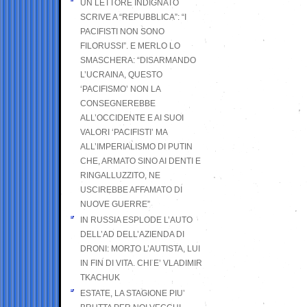
UN LETTORE INDIGNATO
SCRIVE A “REPUBBLICA”: “I
PACIFISTI NON SONO
FILORUSSI”. E MERLO LO
SMASCHERA: “DISARMANDO
L’UCRAINA, QUESTO
‘PACIFISMO’ NON LA
CONSEGNEREBBE
ALL’OCCIDENTE E AI SUOI
VALORI ‘PACIFISTI’ MA
ALL’IMPERIALISMO DI PUTIN
CHE, ARMATO SINO AI DENTI E
RINGALLUZZITO, NE
USCIREBBE AFFAMATO DI
NUOVE GUERRE”
IN RUSSIA ESPLODE L’AUTO
DELL’AD DELL’AZIENDA DI
DRONI: MORTO L’AUTISTA, LUI
IN FIN DI VITA. CHI E’ VLADIMIR
TKACHUK
ESTATE, LA STAGIONE PIU’