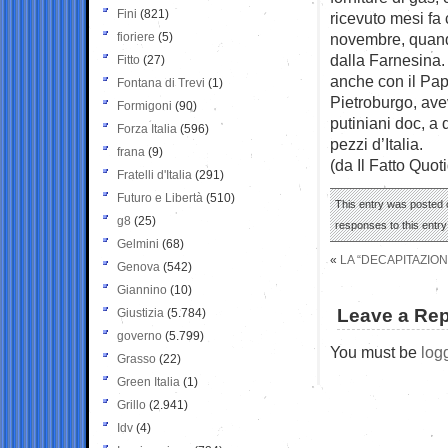
Fini
(821)
ricevuto mesi fa 
fioriere
(5)
novembre, quand
dalla Farnesina. 
Fitto
(27)
anche con il Pa
Fontana di Trevi
(1)
Pietroburgo, avev
Formigoni
(90)
putiniani doc, a
Forza Italia
(596)
pezzi d’Italia.
frana
(9)
(da Il Fatto Quot
Fratelli d'Italia
(291)
Futuro e Libertà
(510)
This entry was posted o
g8
(25)
responses to this entr
Gelmini
(68)
«
LA “DECAPITAZION
Genova
(542)
Giannino
(10)
Leave a Rep
Giustizia
(5.784)
governo
(5.799)
You must be
log
Grasso
(22)
Green Italia
(1)
Grillo
(2.941)
Idv
(4)