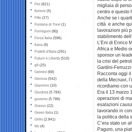
Fini
(821)
migliaia di perso
fioriere
(5)
centro e questo h
Anche se i quarti
Fitto
(27)
città e anche qui
Fontana di Trevi
(1)
lavorazioni più p
Formigoni
(90)
stabilimento dell
Forza Italia
(596)
L’Eni di Enrico M
frana
(9)
Africa e Medio o
Fratelli d'Italia
(291)
sponsor un leade
Futuro e Libertà
(510)
la crisi del petro
g8
(25)
Gardini-Ferruzzi
Gelmini
(68)
Racconta oggi i
Genova
(542)
della Mecnavi, l’i
ricordiamo con u
Giannino
(10)
Era il 13 marzo 
Giustizia
(5.784)
operazioni di ma
governo
(5.799)
esalazioni causa
Grasso
(22)
lavorando in cond
Green Italia
(1)
la politica della 
Grillo
(2.941)
C’era stato un al
Idv
(4)
Paguro, una piat