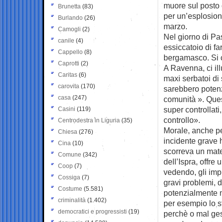
muore sul posto
Brunetta
(83)
per un’esplosione
Burlando
(26)
marzo.
Camogli
(2)
Nel giorno di Pas
canile
(4)
essiccatoio di fa
Cappello
(8)
bergamasco. Si 
Caprotti
(2)
A Ravenna, ci ill
Caritas
(6)
maxi serbatoi di 
carovita
(170)
sarebbero potenzi
casa
(247)
comunità ». Quest
super controllati
Casini
(119)
controllo».
Centrodestra in Liguria
(35)
Morale, anche per
Chiesa
(276)
incidente grave 
Cina
(10)
scorreva un mate
Comune
(342)
dell’Ispra, offre
Coop
(7)
vedendo, gli impi
Cossiga
(7)
gravi problemi, d
Costume
(5.581)
potenzialmente m
criminalità
(1.402)
per esempio lo st
democratici e progressisti
(19)
perchè o mal ges