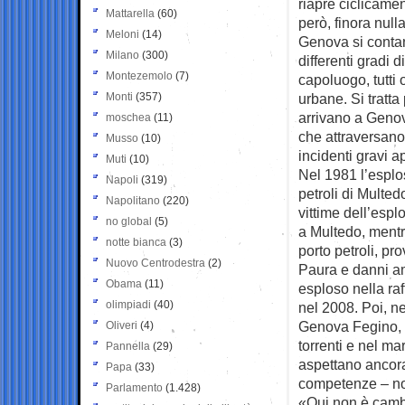
riapre ciclicame
Mattarella
(60)
però, finora null
Meloni
(14)
Genova si contan
Milano
(300)
differenti gradi 
Montezemolo
(7)
capoluogo, tutti 
Monti
(357)
urbane. Si tratta 
arrivano a Genov
moschea
(11)
che attraversano u
Musso
(10)
incidenti gravi 
Muti
(10)
Nel 1981 l’esplo
Napoli
(319)
petroli di Multed
Napolitano
(220)
vittime dell’esp
no global
(5)
a Multedo, mentr
notte bianca
(3)
porto petroli, pro
Nuovo Centrodestra
(2)
Paura e danni am
Obama
(11)
esploso nella ra
olimpiadi
(40)
nel 2008. Poi, ne
Genova Fegino, p
Oliveri
(4)
torrenti e nel ma
Pannella
(29)
aspettano ancora 
Papa
(33)
competenze – non
Parlamento
(1.428)
«Qui non è cambi