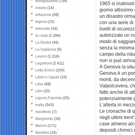
Immigrazione
(734)
1965 si inabissò
indulto
(14)
giorno altissimo 
inflazione
(26)
un disastro orma
Ingroia
(15)
con una serie di
livelli di sicure
Interviste
(16)
autorizzato un n
la casta
(1.394)
modo di saggiare
La Destra
(45)
senza la minima f
La Sapienza
(5)
campo della riduz
Lavoro
(1.316)
non si può arriva
LegaNord
(2.411)
A Genova la sit
Letta Enrico
(154)
Genova è un port
Liberi e Uguali
(10)
monti, da decenni
Libia
(68)
Valpolcevera, che
Libri
(33)
fatto anche di at
potenzialmente p
Liguria Futurista
(25)
L’allerta in mezz
mafia
(543)
Le cronache di q
manifesto
(7)
negli ultimi trent
Margherita
(16)
case almeno alcu
Maroni
(171)
depositi chimici
Mastella
(16)