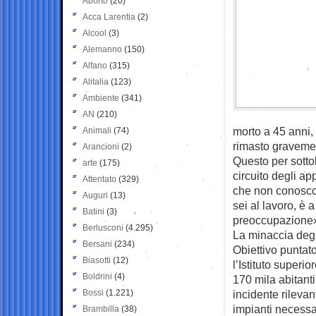
Aborto
(20)
Acca Larentia
(2)
Alcool
(3)
Alemanno
(150)
Alfano
(315)
Alitalia
(123)
Ambiente
(341)
AN
(210)
morto a 45 anni, 
Animali
(74)
rimasto gravemen
Arancioni
(2)
Questo per sottol
arte
(175)
circuito degli ap
Attentato
(329)
che non conosco
Auguri
(13)
sei al lavoro, è
Batini
(3)
preoccupazione
Berlusconi
(4.295)
La minaccia degl
Bersani
(234)
Obiettivo puntat
Biasotti
(12)
l’Istituto superi
Boldrini
(4)
170 mila abitanti
Bossi
(1.221)
incidente rilevan
impianti necessa
Brambilla
(38)