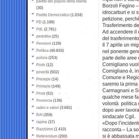
partito del popolo della libertà
Borzoli Fegino – 
(30)
idrocarburi e s
Partito Democratico
(1.034)
petizione, perch
PD
(1.188)
Trasferimento de
PdL
(2.781)
Ad accendere il di
pedofilia
(25)
del trasferiment
Pensioni
(129)
Il 7 aprile un m
Politica
(40.833)
nel ponente genov
parte delle aree 
polizia
(253)
Cornigliano vuol
Porto
(12)
Cornigliano è, in
povertà
(502)
Comune e Region
Presepe
(14)
saremo la prima 
Primarie
(149)
Carmagnani e Su
Prodi
(52)
qualche mese fa.
Provincia
(139)
volontà politica
radici e valori
(3.682)
dopo aver lavora
RAI
(359)
sindacale Cgil.
rapine
(37)
«Dopo l’incident
racconta – La sogl
Razzismo
(1.410)
si è abbassata mo
Referendum
(200)