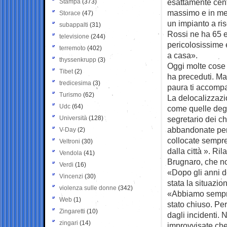
esattamente cent
Stampa
(373)
massimo e in mez
Storace
(47)
un impianto a ri
subappalti
(31)
Rossi ne ha 65 e
televisione
(244)
pericolosissime e
terremoto
(402)
a casa».
thyssenkrupp
(3)
Oggi molte cose
Tibet
(2)
ha preceduti. Ma
tredicesima
(3)
paura ti accompa
Turismo
(62)
La delocalizzazi
Udc
(64)
come quelle degli
Università
(128)
segretario dei ch
abbandonate perc
V-Day
(2)
collocate sempre 
Veltroni
(30)
dalla città ». Ri
Vendola
(41)
Brugnaro, che no
Verdi
(16)
«Dopo gli anni d
Vincenzi
(30)
stata la situazio
violenza sulle donne
(342)
«Abbiamo sempre 
Web
(1)
stato chiuso. Per
Zingaretti
(10)
dagli incidenti. 
zingari
(14)
improvvisate che