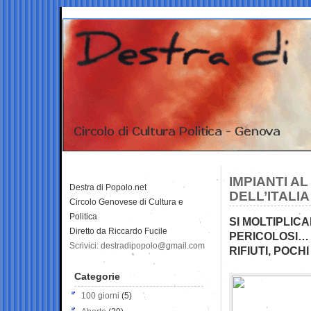
IMPIANTI A
Destra di Popolo.net
DELL’ITALIA
Circolo Genovese di Cultura e
Politica
SI MOLTIPLICA
Diretto da Riccardo Fucile
PERICOLOSI… 
Scrivici: destradipopolo@gmail.com
RIFIUTI, POCH
Categorie
100 giorni
(5)