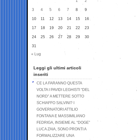
1
2
3
4
5
6
7
8
9
10
11
12
13
14
15
16
17
18
19
20
21
22
23
24
25
26
27
28
29
30
31
« Lug
Leggi gli ultimi articoli
inseriti
CE LA FARANNO QUESTA
VOLTA I PAVIDI LEGHISTI “DEL
NORD” A METTERE SOTTO
SCHIAFFO SALVINI? I
GOVERNATORI ATTILIO
FONTANA E MASSIMILIANO
FEDRIGA, INSIEME AL “DOGE”
LUCA ZAIA, SONO PRONTI A
FORMALIZZARE UNA