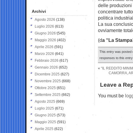
delle produzioni
Archivi
concentrare tutt
politica industria
Agosto 2026
(138)
La sua conclusion
Luglio 2026
(613)
ovviamente total
Giugno 2026
(545)
(d
a “La Stampa
Maggio 2026
(402)
Aprile 2026
(591)
This entry was posted o
Marzo 2026
(641)
responses to this entr
Febbraio 2026
(617)
Gennaio 2026
(652)
«
“IL REDDITO MIN
CAMORRA, AR
Dicembre 2025
(627)
Novembre 2025
(668)
Leave a Rep
Ottobre 2025
(651)
Settembre 2025
(662)
You must be
log
Agosto 2025
(669)
Luglio 2025
(671)
Giugno 2025
(573)
Maggio 2025
(591)
Aprile 2025
(622)