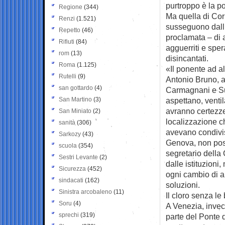
purtroppo è la po
Regione
(344)
Ma quella di Corn
Renzi
(1.521)
susseguono dall’i
Repetto
(46)
proclamata – di a
Rifiuti
(84)
agguerriti e sper
rom
(13)
disincantati.
Roma
(1.125)
«Il ponente ad al
Rutelli
(9)
Antonio Bruno, a
san gottardo
(4)
Carmagnani e Su
San Martino
(3)
aspettano, venti
avranno certezze
San Miniato
(2)
localizzazione c
sanità
(306)
avevano condivis
Sarkozy
(43)
Genova, non poss
scuola
(354)
segretario della
Sestri Levante
(2)
dalle istituzioni
Sicurezza
(452)
ogni cambio di a
sindacati
(162)
soluzioni.
Sinistra arcobaleno
(11)
Il cloro senza le
Soru
(4)
A Venezia, invece.
sprechi
(319)
parte del Ponte d