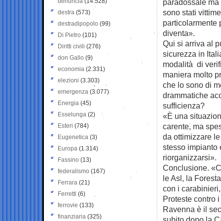
denuncia
(14.528)
paradossale ma è
sono stati vittim
destra
(573)
particolarmente 
destradipopolo
(99)
diventa».
Di Pietro
(101)
Qui si arriva al 
Diritti civili
(276)
sicurezza in Ital
don Gallo
(9)
modalità di verif
economia
(2.331)
maniera molto pr
elezioni
(3.303)
che lo sono di me
emergenza
(3.077)
drammatiche acc
Energia
(45)
sufficienza?
Esselunga
(2)
«È una situazione
carente, ma spes
Esteri
(784)
da ottimizzare le
Eugenetica
(3)
stesso impianto e
Europa
(1.314)
riorganizzarsi».
Fassino
(13)
Conclusione. «Ci 
federalismo
(167)
le Asl, la Forest
Ferrara
(21)
con i carabinieri
Ferretti
(6)
Proteste contro i 
ferrovie
(133)
Ravenna è il sec
finanziaria
(325)
subito dopo la C