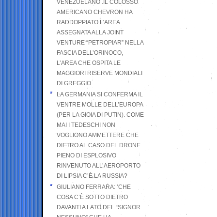
VENEZUELANO .IL COLOSSO
AMERICANO CHEVRON HA
RADDOPPIATO L’AREA
ASSEGNATA ALLA JOINT
VENTURE “PETROPIAR” NELLA
FASCIA DELL’ORINOCO,
L’AREA CHE OSPITA LE
MAGGIORI RISERVE MONDIALI
DI GREGGIO
LA GERMANIA SI CONFERMA IL
VENTRE MOLLE DELL’EUROPA
(PER LA GIOIA DI PUTIN). COME
MAI I TEDESCHI NON
VOGLIONO AMMETTERE CHE
DIETRO AL CASO DEL DRONE
PIENO DI ESPLOSIVO
RINVENUTO ALL’AEROPORTO
DI LIPSIA C’È LA RUSSIA?
GIULIANO FERRARA: ’CHE
COSA C’È SOTTO DIETRO
DAVANTI A LATO DEL “SIGNOR