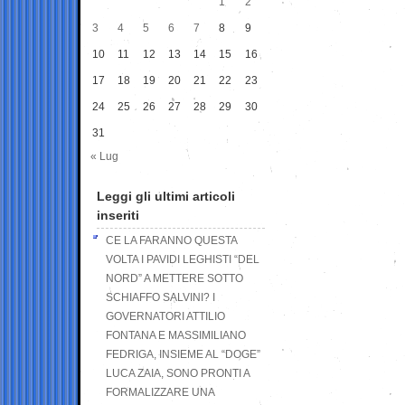
1
2
3
4
5
6
7
8
9
10
11
12
13
14
15
16
17
18
19
20
21
22
23
24
25
26
27
28
29
30
31
« Lug
Leggi gli ultimi articoli
inseriti
CE LA FARANNO QUESTA
VOLTA I PAVIDI LEGHISTI “DEL
NORD” A METTERE SOTTO
SCHIAFFO SALVINI? I
GOVERNATORI ATTILIO
FONTANA E MASSIMILIANO
FEDRIGA, INSIEME AL “DOGE”
LUCA ZAIA, SONO PRONTI A
FORMALIZZARE UNA