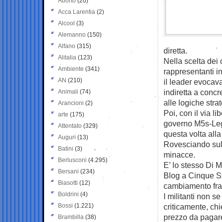
Aborto
(20)
Acca Larentia
(2)
Alcool
(3)
Alemanno
(150)
Alfano
(315)
diretta.
Alitalia
(123)
Nella scelta dei 
Ambiente
(341)
rappresentanti i
AN
(210)
il leader evocava
indiretta a concr
Animali
(74)
alle logiche stra
Arancioni
(2)
Poi, con il via l
arte
(175)
governo M5s-Lega
Attentato
(329)
questa volta alla
Auguri
(13)
Rovesciando sul 
Batini
(3)
minacce.
Berlusconi
(4.295)
E’ lo stesso Di 
Bersani
(234)
Blog a Cinque St
Biasotti
(12)
cambiamento fra
Boldrini
(4)
I militanti non s
Bossi
(1.221)
criticamente, ch
prezzo da pagare,
Brambilla
(38)