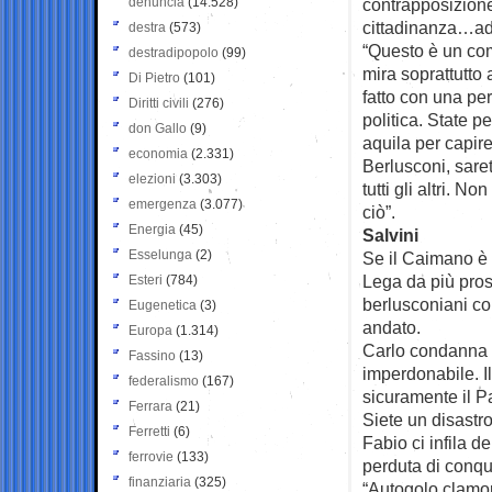
denuncia
(14.528)
contrapposizione 
cittadinanza…ad
destra
(573)
“Questo è un com
destradipopolo
(99)
mira soprattutto
Di Pietro
(101)
fatto con una per
Diritti civili
(276)
politica. State pe
don Gallo
(9)
aquila per capire
economia
(2.331)
Berlusconi, sare
elezioni
(3.303)
tutti gli altri. 
emergenza
(3.077)
ciò”.
Energia
(45)
Salvini
Esselunga
(2)
Se il Caimano è 
Lega da più prosp
Esteri
(784)
berlusconiani con
Eugenetica
(3)
andato.
Europa
(1.314)
Carlo condanna l
Fassino
(13)
imperdonabile. Il
federalismo
(167)
sicuramente il P
Ferrara
(21)
Siete un disastro
Ferretti
(6)
Fabio ci infila d
ferrovie
(133)
perduta di conqui
finanziaria
(325)
“Autogolo clamor