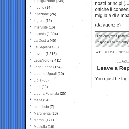
Immigrazione
(734)
nostri principi (
indulto
(14)
ortiche il consen
inflazione
(26)
migliaia di simpa
Ingroia
(15)
(da agenzie)
Interviste
(16)
la casta
(1.394)
This entry was posted o
La Destra
(45)
responses to this entr
La Sapienza
(5)
«
BERLUSCONI: “DA
Lavoro
(1.316)
LegaNord
(2.411)
LE AZI
Letta Enrico
(154)
Leave a Rep
Liberi e Uguali
(10)
You must be
log
Libia
(68)
Libri
(33)
Liguria Futurista
(25)
mafia
(543)
manifesto
(7)
Margherita
(16)
Maroni
(171)
Mastella
(16)