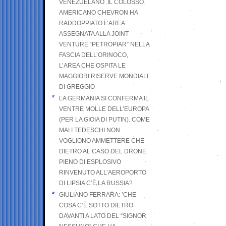
VENEZUELANO .IL COLOSSO
AMERICANO CHEVRON HA
RADDOPPIATO L’AREA
ASSEGNATA ALLA JOINT
VENTURE “PETROPIAR” NELLA
FASCIA DELL’ORINOCO,
L’AREA CHE OSPITA LE
MAGGIORI RISERVE MONDIALI
DI GREGGIO
LA GERMANIA SI CONFERMA IL
VENTRE MOLLE DELL’EUROPA
(PER LA GIOIA DI PUTIN). COME
MAI I TEDESCHI NON
VOGLIONO AMMETTERE CHE
DIETRO AL CASO DEL DRONE
PIENO DI ESPLOSIVO
RINVENUTO ALL’AEROPORTO
DI LIPSIA C’È LA RUSSIA?
GIULIANO FERRARA: ’CHE
COSA C’È SOTTO DIETRO
DAVANTI A LATO DEL “SIGNOR