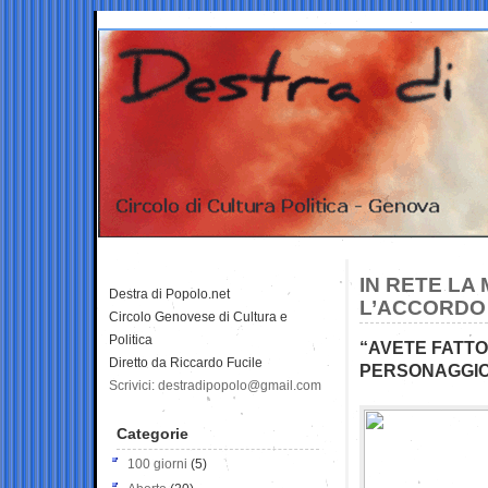
IN RETE LA
Destra di Popolo.net
L’ACCORDO 
Circolo Genovese di Cultura e
Politica
“AVETE FATT
Diretto da Riccardo Fucile
PERSONAGGI
Scrivici: destradipopolo@gmail.com
Categorie
100 giorni
(5)