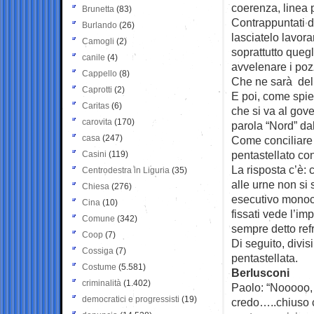
coerenza, linea p
Brunetta
(83)
Contrappuntati d
Burlando
(26)
lasciatelo lavorar
Camogli
(2)
soprattutto quegl
canile
(4)
avvelenare i poz
Cappello
(8)
Che ne sarà del c
Caprotti
(2)
E poi, come spieg
Caritas
(6)
che si va al gove
carovita
(170)
parola “Nord” da
casa
(247)
Come conciliare 
pentastellato con
Casini
(119)
La risposta c’è:
Centrodestra in Liguria
(35)
alle urne non si
Chiesa
(276)
esecutivo monocol
Cina
(10)
fissati vede l’im
Comune
(342)
sempre detto refr
Coop
(7)
Di seguito, divis
Cossiga
(7)
pentastellata.
Costume
(5.581)
Berlusconi
criminalità
(1.402)
Paolo: “Nooooo, 
democratici e progressisti
(19)
credo…..chiuso co