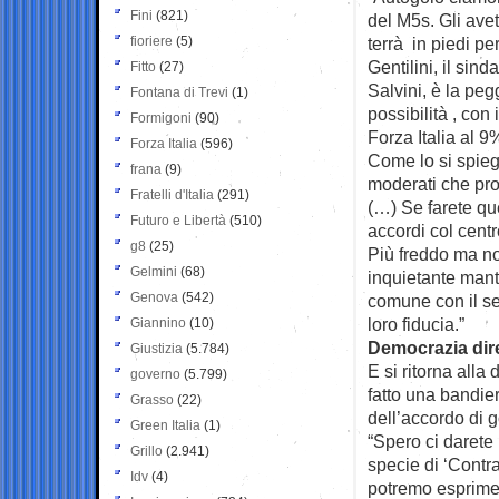
Fini
(821)
del M5s. Gli avet
fioriere
(5)
terrà in piedi per
Gentilini, il sind
Fitto
(27)
Salvini, è la peg
Fontana di Trevi
(1)
possibilità , con
Formigoni
(90)
Forza Italia al 
Forza Italia
(596)
Come lo si spiega
frana
(9)
moderati che pro
Fratelli d'Italia
(291)
(…) Se farete qu
Futuro e Libertà
(510)
accordi col centr
g8
(25)
Più freddo ma n
Gelmini
(68)
inquietante mant
Genova
(542)
comune con il se
loro fiducia.”
Giannino
(10)
Democrazia dir
Giustizia
(5.784)
E si ritorna alla
governo
(5.799)
fatto una bandier
Grasso
(22)
dell’accordo di g
Green Italia
(1)
“Spero ci darete
Grillo
(2.941)
specie di ‘Contr
Idv
(4)
potremo esprimere