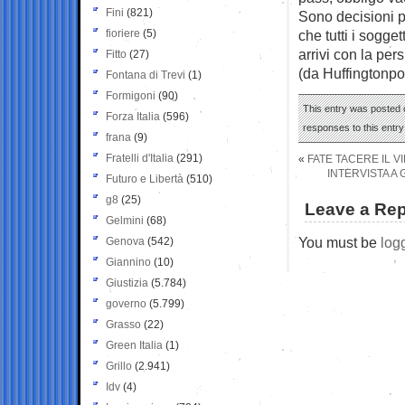
Fini
(821)
Sono decisioni p
fioriere
(5)
che tutti i sogge
arrivi con la per
Fitto
(27)
(da Huffingtonpo
Fontana di Trevi
(1)
Formigoni
(90)
This entry was posted 
Forza Italia
(596)
responses to this entr
frana
(9)
Fratelli d'Italia
(291)
«
FATE TACERE IL 
INTERVISTA A 
Futuro e Libertà
(510)
g8
(25)
Leave a Rep
Gelmini
(68)
You must be
log
Genova
(542)
Giannino
(10)
Giustizia
(5.784)
governo
(5.799)
Grasso
(22)
Green Italia
(1)
Grillo
(2.941)
Idv
(4)