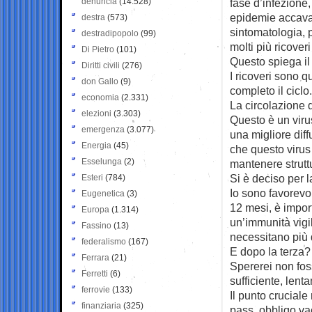
denuncia
(14.528)
fase d’infezione
epidemie accavall
destra
(573)
sintomatologia, p
destradipopolo
(99)
molti più ricover
Di Pietro
(101)
Questo spiega il
Diritti civili
(276)
I ricoveri sono q
don Gallo
(9)
completo il cicl
economia
(2.331)
La circolazione d
elezioni
(3.303)
Questo è un viru
emergenza
(3.077)
una migliore diff
Energia
(45)
che questo virus 
Esselunga
(2)
mantenere struttu
Si è deciso per l
Esteri
(784)
Io sono favorevo
Eugenetica
(3)
12 mesi, è import
Europa
(1.314)
un’immunità vigil
Fassino
(13)
necessitano più 
federalismo
(167)
E dopo la terza?
Ferrara
(21)
Spererei non foss
Ferretti
(6)
sufficiente, lent
ferrovie
(133)
Il punto crucial
finanziaria
(325)
pass, obbligo v