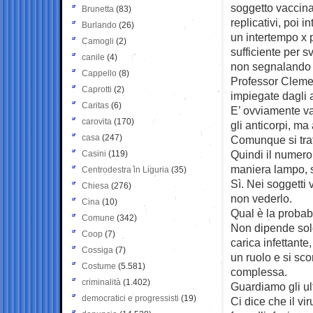
soggetto vaccinat
Brunetta
(83)
replicativi, poi 
Burlando
(26)
un intertempo x p
Camogli
(2)
sufficiente per s
canile
(4)
non segnalando s
Cappello
(8)
Professor Clemen
Caprotti
(2)
impiegate dagli a
Caritas
(6)
E’ ovviamente var
carovita
(170)
gli anticorpi, ma
casa
(247)
Comunque si trat
Quindi il numero 
Casini
(119)
maniera lampo, 
Centrodestra in Liguria
(35)
Sì. Nei soggetti 
Chiesa
(276)
non vederlo.
Cina
(10)
Qual è la probabi
Comune
(342)
Non dipende solo
Coop
(7)
carica infettante,
Cossiga
(7)
un ruolo e si sco
Costume
(5.581)
complessa.
criminalità
(1.402)
Guardiamo gli ult
democratici e progressisti
(19)
Ci dice che il vi