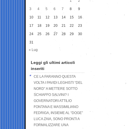
1
2
3
4
5
6
7
8
9
10
11
12
13
14
15
16
17
18
19
20
21
22
23
24
25
26
27
28
29
30
31
« Lug
Leggi gli ultimi articoli
inseriti
CE LA FARANNO QUESTA
VOLTA I PAVIDI LEGHISTI “DEL
NORD” A METTERE SOTTO
SCHIAFFO SALVINI? I
GOVERNATORI ATTILIO
FONTANA E MASSIMILIANO
FEDRIGA, INSIEME AL “DOGE”
LUCA ZAIA, SONO PRONTI A
FORMALIZZARE UNA