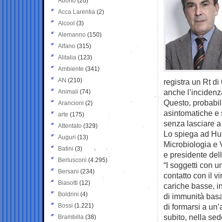
Aborto
(20)
Acca Larentia
(2)
Alcool
(3)
Alemanno
(150)
Alfano
(315)
Alitalia
(123)
Ambiente
(341)
AN
(210)
registra un Rt di
anche l’incidenz
Animali
(74)
Questo, probabil
Arancioni
(2)
asintomatiche e 
arte
(175)
senza lasciare a
Attentato
(329)
Lo spiega ad Huff
Auguri
(13)
Microbiologia e 
Batini
(3)
e presidente dell
Berlusconi
(4.295)
“I soggetti con 
Bersani
(234)
contatto con il v
Biasotti
(12)
cariche basse, in
Boldrini
(4)
di immunità basat
Bossi
(1.221)
di formarsi a un’
subito, nella sed
Brambilla
(38)