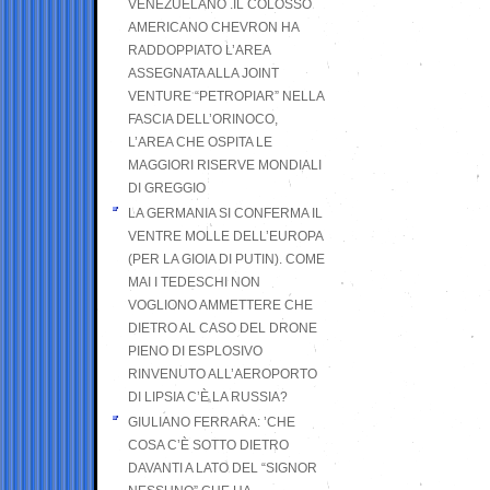
VENEZUELANO .IL COLOSSO
AMERICANO CHEVRON HA
RADDOPPIATO L’AREA
ASSEGNATA ALLA JOINT
VENTURE “PETROPIAR” NELLA
FASCIA DELL’ORINOCO,
L’AREA CHE OSPITA LE
MAGGIORI RISERVE MONDIALI
DI GREGGIO
LA GERMANIA SI CONFERMA IL
VENTRE MOLLE DELL’EUROPA
(PER LA GIOIA DI PUTIN). COME
MAI I TEDESCHI NON
VOGLIONO AMMETTERE CHE
DIETRO AL CASO DEL DRONE
PIENO DI ESPLOSIVO
RINVENUTO ALL’AEROPORTO
DI LIPSIA C’È LA RUSSIA?
GIULIANO FERRARA: ’CHE
COSA C’È SOTTO DIETRO
DAVANTI A LATO DEL “SIGNOR