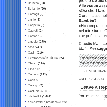
preferenze alle 
Brunetta
(83)
Alle vostre as
Burlando
(26)
«Ora che il lavo
Camogli
(2)
3 ore in assembl
canile
(4)
Sarebbe?
Cappello
(8)
«Ho comprato tre
nel mio studio. 
Caprotti
(2)
che può bastare
Caritas
(6)
carovita
(170)
Claudio Marinco
casa
(247)
(da “
il Messagg
Casini
(119)
Centrodestra in Liguria
(35)
This entry was posted 
responses to this entr
Chiesa
(276)
Cina
(10)
«
IL VERO DRAMMA
Comune
(342)
ADELE GAMBARO E’
Coop
(7)
Cossiga
(7)
Leave a Rep
Costume
(5.581)
You must be
log
criminalità
(1.402)
democratici e progressisti
(19)