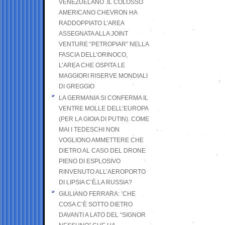
VENEZUELANO .IL COLOSSO
AMERICANO CHEVRON HA
RADDOPPIATO L’AREA
ASSEGNATA ALLA JOINT
VENTURE “PETROPIAR” NELLA
FASCIA DELL’ORINOCO,
L’AREA CHE OSPITA LE
MAGGIORI RISERVE MONDIALI
DI GREGGIO
LA GERMANIA SI CONFERMA IL
VENTRE MOLLE DELL’EUROPA
(PER LA GIOIA DI PUTIN). COME
MAI I TEDESCHI NON
VOGLIONO AMMETTERE CHE
DIETRO AL CASO DEL DRONE
PIENO DI ESPLOSIVO
RINVENUTO ALL’AEROPORTO
DI LIPSIA C’È LA RUSSIA?
GIULIANO FERRARA: ’CHE
COSA C’È SOTTO DIETRO
DAVANTI A LATO DEL “SIGNOR