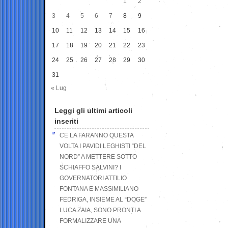
1
2
3
4
5
6
7
8
9
10
11
12
13
14
15
16
17
18
19
20
21
22
23
24
25
26
27
28
29
30
31
« Lug
Leggi gli ultimi articoli
inseriti
CE LA FARANNO QUESTA
VOLTA I PAVIDI LEGHISTI “DEL
NORD” A METTERE SOTTO
SCHIAFFO SALVINI? I
GOVERNATORI ATTILIO
FONTANA E MASSIMILIANO
FEDRIGA, INSIEME AL “DOGE”
LUCA ZAIA, SONO PRONTI A
FORMALIZZARE UNA