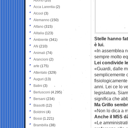
Aborto
(20)
Acca Larentia
(2)
Alcool
(3)
Alemanno
(150)
Alfano
(315)
Alitalia
(123)
Stelle hanno fat
Ambiente
(341)
è lui.
AN
(210)
«In assemblea no
Animali
(74)
sempre molto equ
Arancioni
(2)
Lei condivide l
arte
(175)
«Guardi, dalle mi
Attentato
(329)
semplicemente c
Auguri
(13)
fisiologicamente
Batini
(3)
anni. Lei ce lo 
legislatura. Siam
Berlusconi
(4.295)
significa che ab
Bersani
(234)
Ma Grillo sembra
Biasotti
(12)
«Non lo dica a m
Boldrini
(4)
Anche il M5S dà
Bossi
(1.221)
«Le amministrati
Brambilla
(38)