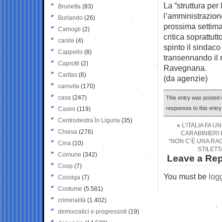
La “struttura per
Brunetta
(83)
l’amministrazion
Burlando
(26)
prossima settiman
Camogli
(2)
critica soprattut
canile
(4)
spinto il sindaco
Cappello
(8)
transennando il m
Caprotti
(2)
Ravegnana.
Caritas
(6)
(da agenzie)
carovita
(170)
casa
(247)
This entry was posted 
responses to this entr
Casini
(119)
Centrodestra in Liguria
(35)
«
L’ITALIA FA 
Chiesa
(276)
CARABINIERI
“NON C’È UNA RAG
Cina
(10)
STILET
Comune
(342)
Leave a Rep
Coop
(7)
You must be
log
Cossiga
(7)
Costume
(5.581)
criminalità
(1.402)
democratici e progressisti
(19)