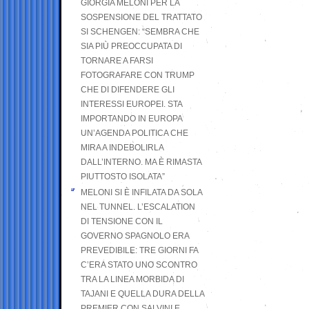
GIORGIA MELONI PER LA
SOSPENSIONE DEL TRATTATO
SI SCHENGEN: “SEMBRA CHE
SIA PIÙ PREOCCUPATA DI
TORNARE A FARSI
FOTOGRAFARE CON TRUMP
CHE DI DIFENDERE GLI
INTERESSI EUROPEI. STA
IMPORTANDO IN EUROPA
UN’AGENDA POLITICA CHE
MIRA A INDEBOLIRLA
DALL’INTERNO. MA È RIMASTA
PIUTTOSTO ISOLATA”
MELONI SI È INFILATA DA SOLA
NEL TUNNEL. L’ESCALATION
DI TENSIONE CON IL
GOVERNO SPAGNOLO ERA
PREVEDIBILE: TRE GIORNI FA
C’ERA STATO UNO SCONTRO
TRA LA LINEA MORBIDA DI
TAJANI E QUELLA DURA DELLA
PREMIER CON SALVINI E