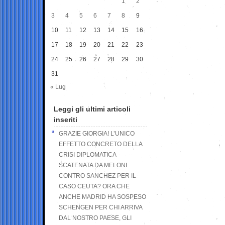
1
2
3
4
5
6
7
8
9
10
11
12
13
14
15
16
17
18
19
20
21
22
23
24
25
26
27
28
29
30
31
« Lug
Leggi gli ultimi articoli
inseriti
GRAZIE GIORGIA! L’UNICO
EFFETTO CONCRETO DELLA
CRISI DIPLOMATICA
SCATENATA DA MELONI
CONTRO SANCHEZ PER IL
CASO CEUTA? ORA CHE
ANCHE MADRID HA SOSPESO
SCHENGEN PER CHI ARRIVA
DAL NOSTRO PAESE, GLI