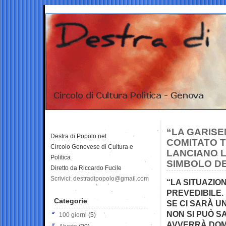
“LA GARISE
Destra di Popolo.net
COMITATO 
Circolo Genovese di Cultura e
LANCIANO L
Politica
SIMBOLO DE
Diretto da Riccardo Fucile
Scrivici: destradipopolo@gmail.com
“LA SITUAZIO
PREVEDIBILE.
Categorie
SE CI SARÀ U
NON SI PUÒ S
100 giorni
(5)
AVVERRÀ DOM