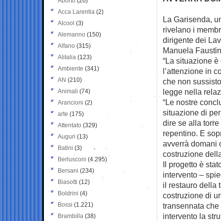
Aborto
(20)
Acca Larentia
(2)
La Garisenda, una
Alcool
(3)
rivelano i membr
Alemanno
(150)
dirigente dei Lav
Alfano
(315)
Manuela Faustin
Alitalia
(123)
“La situazione è
Ambiente
(341)
l’attenzione in c
AN
(210)
che non sussiston
legge nella relaz
Animali
(74)
“Le nostre concl
Arancioni
(2)
situazione di pe
arte
(175)
dire se alla torr
Attentato
(329)
repentino. E sop
Auguri
(13)
avverrà domani 
Batini
(3)
costruzione della
Berlusconi
(4.295)
Il progetto è stat
Bersani
(234)
intervento – spi
Biasotti
(12)
il restauro della
Boldrini
(4)
costruzione di u
Bossi
(1.221)
transennata che 
intervento la str
Brambilla
(38)