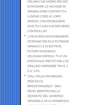
ITALIANI CHE HANNO DECISO
DI PASSARE LE VACANZE IN
SPAGNA SONO COSTRETTI A
LUNGHE CODE AL LORO
ARRIVO, CON PASSEGGERI
SCELTI A CASO O INTERI AEREI
CONTROLLATI
L’ITALIA RISCHIA DI RIMANERE
OSTAGGIO DEI FILO-PUTINIANI
VANNACCI E DI BATTISTA.
FUTURO NAZIONALE
VELEGGIA SOPRA IL 7% E UN
EVENTUALE PARTITO DELL’EX
GRILLINO VARREBBE TRA IL 2
E IL 3.5%
“DALL’ITALIA UNA MISURA
RIDICOLA E
IRRESPONSABILE”: SIRA
REGO, MINISTRA DELLA
GIOVENTÙ DEL GOVERNO
SPAGNOLO, FA LO SHAMPOO A