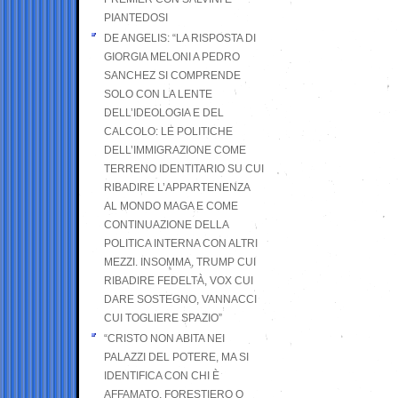
PIANTEDOSI
DE ANGELIS: “LA RISPOSTA DI
GIORGIA MELONI A PEDRO
SANCHEZ SI COMPRENDE
SOLO CON LA LENTE
DELL’IDEOLOGIA E DEL
CALCOLO: LE POLITICHE
DELL’IMMIGRAZIONE COME
TERRENO IDENTITARIO SU CUI
RIBADIRE L’APPARTENENZA
AL MONDO MAGA E COME
CONTINUAZIONE DELLA
POLITICA INTERNA CON ALTRI
MEZZI. INSOMMA, TRUMP CUI
RIBADIRE FEDELTÀ, VOX CUI
DARE SOSTEGNO, VANNACCI
CUI TOGLIERE SPAZIO”
“CRISTO NON ABITA NEI
PALAZZI DEL POTERE, MA SI
IDENTIFICA CON CHI È
AFFAMATO, FORESTIERO O