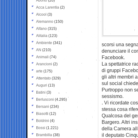
Aborto
(20)
Acca Larentia
(2)
Alcool
(3)
Alemanno
(150)
Alfano
(315)
Alitalia
(123)
Ambiente
(341)
scorsi una segna
AN
(210)
denunciare il co
Facebook.
Animali
(74)
La spettatrice ra
Arancioni
(2)
di gruppi Faceboo
arte
(175)
gli altri membri 
Attentato
(329)
sul social chied
Auguri
(13)
Purtroppo non se
Batini
(3)
sessismo.
Berlusconi
(4.295)
. Vi ricordate c
Bersani
(234)
stessa cosa rife
Biasotti
(12)
Qualcosa del ge
Boldrini
(4)
Bargero. Altri in
Bossi
(1.221)
della Camera all
il deputato Cin
Brambilla
(38)