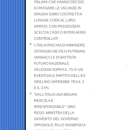
ITALIANI CHE HANNO DECISO
DI PASSARE LE VACANZE IN
SPAGNA SONO COSTRETTI A
LUNGHE CODE AL LORO
ARRIVO, CON PASSEGGERI
SCELTI A CASO O INTERI AEREI
CONTROLLATI
L’ITALIA RISCHIA DI RIMANERE
OSTAGGIO DEI FILO-PUTINIANI
VANNACCI E DI BATTISTA.
FUTURO NAZIONALE
VELEGGIA SOPRA IL 7% E UN
EVENTUALE PARTITO DELL’EX
GRILLINO VARREBBE TRA IL 2
E IL 3.5%
“DALL’ITALIA UNA MISURA
RIDICOLA E
IRRESPONSABILE”: SIRA
REGO, MINISTRA DELLA
GIOVENTÙ DEL GOVERNO
SPAGNOLO, FA LO SHAMPOO A