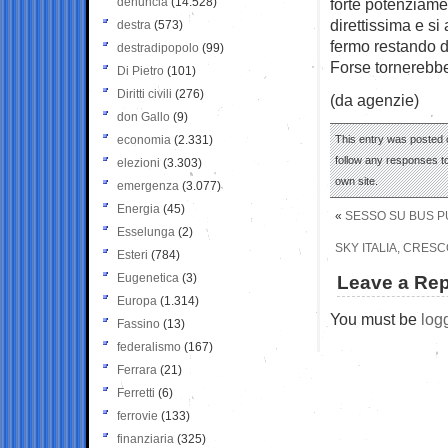
denuncia
(14.528)
forte potenziame
direttissima e si
destra
(573)
fermo restando de
destradipopolo
(99)
Forse tornerebbe
Di Pietro
(101)
Diritti civili
(276)
(da agenzie)
don Gallo
(9)
economia
(2.331)
This entry was posted o
follow any responses to
elezioni
(3.303)
own site.
emergenza
(3.077)
Energia
(45)
«
SESSO SU BUS PU
Esselunga
(2)
SKY ITALIA, CRESC
Esteri
(784)
Eugenetica
(3)
Leave a Rep
Europa
(1.314)
You must be
log
Fassino
(13)
federalismo
(167)
Ferrara
(21)
Ferretti
(6)
ferrovie
(133)
finanziaria
(325)