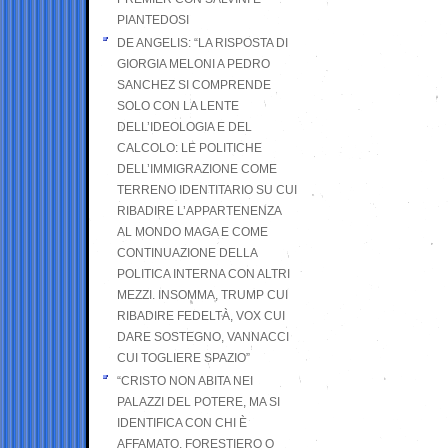
PIANTEDOSI
DE ANGELIS: “LA RISPOSTA DI
GIORGIA MELONI A PEDRO
SANCHEZ SI COMPRENDE
SOLO CON LA LENTE
DELL’IDEOLOGIA E DEL
CALCOLO: LE POLITICHE
DELL’IMMIGRAZIONE COME
TERRENO IDENTITARIO SU CUI
RIBADIRE L’APPARTENENZA
AL MONDO MAGA E COME
CONTINUAZIONE DELLA
POLITICA INTERNA CON ALTRI
MEZZI. INSOMMA, TRUMP CUI
RIBADIRE FEDELTÀ, VOX CUI
DARE SOSTEGNO, VANNACCI
CUI TOGLIERE SPAZIO”
“CRISTO NON ABITA NEI
PALAZZI DEL POTERE, MA SI
IDENTIFICA CON CHI È
AFFAMATO, FORESTIERO O