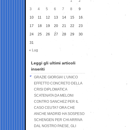
1
2
3
4
5
6
7
8
9
10
11
12
13
14
15
16
17
18
19
20
21
22
23
24
25
26
27
28
29
30
31
« Lug
Leggi gli ultimi articoli
inseriti
GRAZIE GIORGIA! L’UNICO
EFFETTO CONCRETO DELLA
CRISI DIPLOMATICA
SCATENATA DA MELONI
CONTRO SANCHEZ PER IL
CASO CEUTA? ORA CHE
ANCHE MADRID HA SOSPESO
SCHENGEN PER CHI ARRIVA
DAL NOSTRO PAESE, GLI