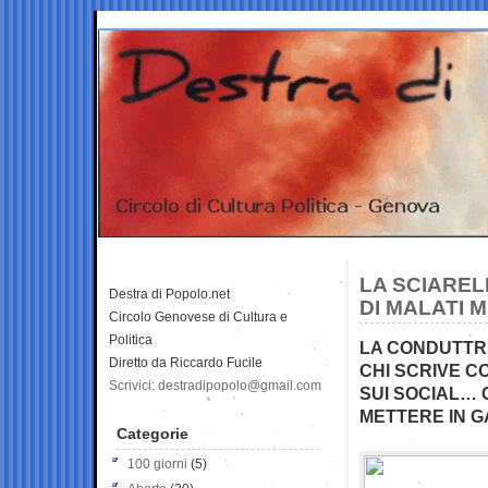
LA SCIARELL
Destra di Popolo.net
DI MALATI 
Circolo Genovese di Cultura e
Politica
LA CONDUTTRI
Diretto da Riccardo Fucile
CHI SCRIVE C
Scrivici: destradipopolo@gmail.com
SUI SOCIAL… 
METTERE IN 
Categorie
100 giorni
(5)