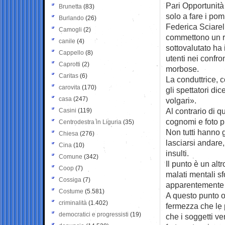
Pari Opportunità
Brunetta
(83)
solo a fare i pom
Burlando
(26)
Federica Sciarell
Camogli
(2)
commettono un r
canile
(4)
sottovalutato ha i
Cappello
(8)
utenti nei confro
Caprotti
(2)
morbose.
Caritas
(6)
La conduttrice, 
carovita
(170)
gli spettatori di
casa
(247)
volgari».
Al contrario di q
Casini
(119)
cognomi e foto pr
Centrodestra in Liguria
(35)
Non tutti hanno 
Chiesa
(276)
lasciarsi andare,
Cina
(10)
insulti.
Comune
(342)
Il punto è un alt
Coop
(7)
malati mentali s
Cossiga
(7)
apparentemente “r
Costume
(5.581)
A questo punto o
criminalità
(1.402)
fermezza che le 
democratici e progressisti
(19)
che i soggetti v