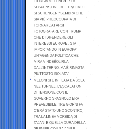
GIORGIA MELONI PER LA
SOSPENSIONE DEL TRATTATO
SI SCHENGEN: “SEMBRA CHE
SIA PIÙ PREOCCUPATA DI
TORNARE A FARSI
FOTOGRAFARE CON TRUMP
CHE DI DIFENDERE GLI
INTERESSI EUROPEI. STA
IMPORTANDO IN EUROPA
UN’AGENDA POLITICA CHE
MIRA A INDEBOLIRLA
DALL’INTERNO. MA È RIMASTA
PIUTTOSTO ISOLATA”
MELONI SI È INFILATA DA SOLA
NEL TUNNEL. L’ESCALATION
DI TENSIONE CON IL
GOVERNO SPAGNOLO ERA
PREVEDIBILE: TRE GIORNI FA
C’ERA STATO UNO SCONTRO
TRA LA LINEA MORBIDA DI
TAJANI E QUELLA DURA DELLA
PREMIER CON SALVINI E