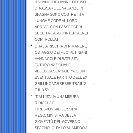
ITALIANI CHE HANNO DECISO
DI PASSARE LE VACANZE IN
SPAGNA SONO COSTRETTI A
LUNGHE CODE AL LORO
ARRIVO, CON PASSEGGERI
SCELTI A CASO O INTERI AEREI
CONTROLLATI
L’ITALIA RISCHIA DI RIMANERE
OSTAGGIO DEI FILO-PUTINIANI
VANNACCI E DI BATTISTA.
FUTURO NAZIONALE
VELEGGIA SOPRA IL 7% E UN
EVENTUALE PARTITO DELL’EX
GRILLINO VARREBBE TRA IL 2
E IL 3.5%
“DALL’ITALIA UNA MISURA
RIDICOLA E
IRRESPONSABILE”: SIRA
REGO, MINISTRA DELLA
GIOVENTÙ DEL GOVERNO
SPAGNOLO, FA LO SHAMPOO A