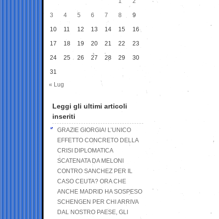
1
2
3
4
5
6
7
8
9
10
11
12
13
14
15
16
17
18
19
20
21
22
23
24
25
26
27
28
29
30
31
« Lug
Leggi gli ultimi articoli
inseriti
GRAZIE GIORGIA! L’UNICO
EFFETTO CONCRETO DELLA
CRISI DIPLOMATICA
SCATENATA DA MELONI
CONTRO SANCHEZ PER IL
CASO CEUTA? ORA CHE
ANCHE MADRID HA SOSPESO
SCHENGEN PER CHI ARRIVA
DAL NOSTRO PAESE, GLI