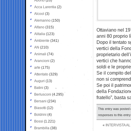
Aborto
(20)
Acca Larentia
(2)
Alcool
(3)
Alemanno
(150)
Alfano
(315)
Ottaviano nel 19
Alitalia
(123)
anni 80 proprio 
Ambiente
(341)
Dopo il tentato s
AN
(210)
vertici della Fo
proprietario del
Animali
(74)
vertici che hanno
Arancioni
(2)
soldi e le propri
arte
(175)
Se il compito de
Attentato
(329)
non si comprende
Auguri
(13)
Se poi il patrimo
Batini
(3)
della Fondazione 
Berlusconi
(4.295)
fratello”, basta s
Bersani
(234)
Biasotti
(12)
This entry was posted o
Boldrini
(4)
responses to this entr
Bossi
(1.221)
«
INTERVISTA A
Brambilla
(38)