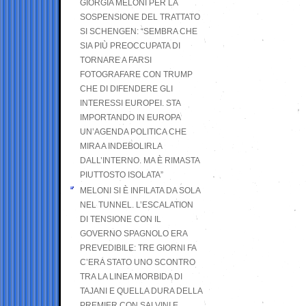
GIORGIA MELONI PER LA
SOSPENSIONE DEL TRATTATO
SI SCHENGEN: “SEMBRA CHE
SIA PIÙ PREOCCUPATA DI
TORNARE A FARSI
FOTOGRAFARE CON TRUMP
CHE DI DIFENDERE GLI
INTERESSI EUROPEI. STA
IMPORTANDO IN EUROPA
UN’AGENDA POLITICA CHE
MIRA A INDEBOLIRLA
DALL’INTERNO. MA È RIMASTA
PIUTTOSTO ISOLATA”
MELONI SI È INFILATA DA SOLA
NEL TUNNEL. L’ESCALATION
DI TENSIONE CON IL
GOVERNO SPAGNOLO ERA
PREVEDIBILE: TRE GIORNI FA
C’ERA STATO UNO SCONTRO
TRA LA LINEA MORBIDA DI
TAJANI E QUELLA DURA DELLA
PREMIER CON SALVINI E