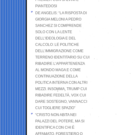
PIANTEDOSI
DE ANGELIS: “LA RISPOSTA DI
GIORGIA MELONI A PEDRO
SANCHEZ SI COMPRENDE
SOLO CON LA LENTE
DELL’IDEOLOGIA E DEL
CALCOLO: LE POLITICHE
DELL’IMMIGRAZIONE COME
TERRENO IDENTITARIO SU CUI
RIBADIRE L’APPARTENENZA
AL MONDO MAGA E COME
CONTINUAZIONE DELLA
POLITICA INTERNA CON ALTRI
MEZZI. INSOMMA, TRUMP CUI
RIBADIRE FEDELTÀ, VOX CUI
DARE SOSTEGNO, VANNACCI
CUI TOGLIERE SPAZIO”
“CRISTO NON ABITA NEI
PALAZZI DEL POTERE, MA SI
IDENTIFICA CON CHI È
AFFAMATO, FORESTIERO O