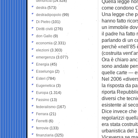
denuncia
(14.528)
Quella legge non
come condono C
destra
(573)
Una legge che pe
destradipopolo
(99)
hanno fatto ricor
Di Pietro
(101)
un immobile dov
Diritti civili
(276)
il padre ha fatto
don Gallo
(9)
parlando di un c
economia
(2.331)
perchè «nell’85 è
elezioni
(3.303)
(costruita vent’
emergenza
(3.077)
Ora è chiaro anc
Energia
(45)
sono andate pers
Esselunga
(2)
quelle carte — 
Nel 2006 «diversi
Esteri
(784)
la risposta da p
Eugenetica
(3)
riporta Repubbli
Europa
(1.314)
diversi che tecn
Fassino
(13)
esistente al sec
federalismo
(167)
Dice invece che 
Ferrara
(21)
regolarizzi quel
Ferretti
(6)
era stata costrui
ferrovie
(133)
urbanistica del 1
finanziaria
(325)
Viceversa se mag