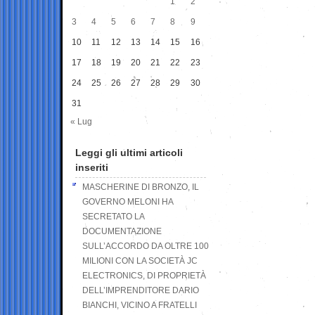
1
2
3
4
5
6
7
8
9
10
11
12
13
14
15
16
17
18
19
20
21
22
23
24
25
26
27
28
29
30
31
« Lug
Leggi gli ultimi articoli
inseriti
MASCHERINE DI BRONZO, IL
GOVERNO MELONI HA
SECRETATO LA
DOCUMENTAZIONE
SULL’ACCORDO DA OLTRE 100
MILIONI CON LA SOCIETÀ JC
ELECTRONICS, DI PROPRIETÀ
DELL’IMPRENDITORE DARIO
BIANCHI, VICINO A FRATELLI