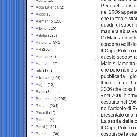
Aborto
(20)
Per quell’abuso e
Acca Larentia
(2)
nel 2006 appena 
Alcool
(3)
che in totale sti
Alemanno
(150)
quadri di superfic
Alfano
(315)
maniera abusiva
Alitalia
(123)
Di Maio ammette 
Ambiente
(341)
condono edilizio
AN
(210)
Il Capo Politico
questo scoop» re
Animali
(74)
Maio si lamenta 
Arancioni
(2)
che però non è st
arte
(175)
pubblicarla il g
Attentato
(329)
Il ministro del 
Auguri
(13)
2006 che cosa ha
Batini
(3)
«nel 2006 è arri
Berlusconi
(4.295)
costruita nel 19
Bersani
(234)
nell’articolo di
Biasotti
(12)
presentato una r
Boldrini
(4)
La storia della
Bossi
(1.221)
Il Capo Politico
costruisce la cas
Brambilla
(38)