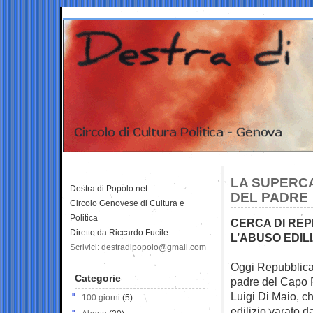
LA SUPERCA
Destra di Popolo.net
DEL PADRE
Circolo Genovese di Cultura e
Politica
CERCA DI REP
Diretto da Riccardo Fucile
L’ABUSO EDIL
Scrivici: destradipopolo@gmail.com
Oggi Repubblica 
Categorie
padre del Capo
Luigi Di Maio, c
100 giorni
(5)
edilizio varato d