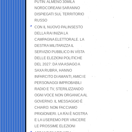
PUTIN: ALMENO 30MILA
NORDCOREANI SARANNO
DISPIEGATI SUL TERRITORIO
RUSSO
CON IL NUOVO PALINSESTO
DELLA RAI INIZIA LA
CAMPAGNA ELETTORALE. LA
DESTRA MILITARIZZA IL
SERVIZIO PUBBLICO IN VISTA
DELLE ELEZIONI POLITICHE
DEL 2027: DA VIA ASIAGO A
SAXA RUBRA, HANNO
INFARCITO DI AMANTI, AMICI E
PERSONAGGI IMPROBABILI
RADIO E TV, STERILIZZANDO
OGNI VOCE NON ORGANICA AL
GOVERNO. IL MESSAGGIO È
CHIARO: NON FACCIAMO
PRIGIONIERI. LA RAI È NOSTRA
E LA USEREMO PER VINCERE
LE PROSSIME ELEZIONI