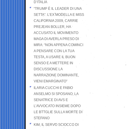
D’ITALIA
“TRUMP È IL LEADER DI UNA
SETTA”. L’EX MODELLA E MISS
CALIFORNIA 2009, CARRIE
PREJEAN BOLLER, HA
ACCUSATO IL MOVIMENTO
MAGA DI AVERLA PRESO DI
MIRA: “NON APPENA COMINCI
A PENSARE CON LA TUA
TESTA, A USARE IL BUON
SENSO E A METTERE IN
DISCUSSIONE LA
NARRAZIONE DOMINANTE,
VIENI EMARGINATO”
ILARIA CUCCHI E FABIO
ANSELMO SI SPOSANO; LA
SENATRICE DI AVS E
L’AVVOCATO INSIEME DOPO
LE BTTGLIE SULLA MORTE DI
STEFANO
KIM, IL SERVO SCIOCCO DI