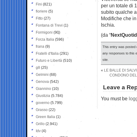
Fini
(821)
per un totale di
fioriere
(5)
subito qualche a
Modifiche che in 
Fitto
(27)
Ischia.
Fontana di Trevi
(1)
Formigoni
(90)
(da “
NextQuotid
Forza Italia
(596)
frana
(9)
This entry was posted 
Fratelli d'Italia
(291)
any responses to this 
site.
Futuro e Libertà
(510)
g8
(25)
«
LE BALLE DI SALV
Gelmini
(68)
CONDONO DELLA
Genova
(542)
Leave a Rep
Giannino
(10)
Giustizia
(5.784)
You must be
log
governo
(5.799)
Grasso
(22)
Green Italia
(1)
Grillo
(2.941)
Idv
(4)