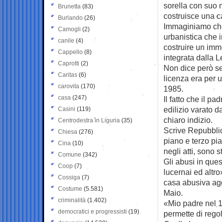
sorella con suo 
Brunetta
(83)
costruisce una c
Burlando
(26)
Immaginiamo che 
Camogli
(2)
urbanistica che 
canile
(4)
costruire un immo
Cappello
(8)
integrata dalla 
Caprotti
(2)
Non dice però se
Caritas
(6)
licenza era per 
carovita
(170)
1985.
casa
(247)
Il fatto che il p
edilizio varato d
Casini
(119)
chiaro indizio.
Centrodestra in Liguria
(35)
Scrive Repubblic
Chiesa
(276)
piano e terzo pi
Cina
(10)
negli atti, sono 
Comune
(342)
Gli abusi in que
Coop
(7)
lucernai ed altro
Cossiga
(7)
casa abusiva agg
Costume
(5.581)
Maio.
criminalità
(1.402)
«Mio padre nel 
democratici e progressisti
(19)
permette di rego