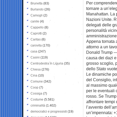
Per comprendere 
Brunetta
(83)
tornare a un’ele
Burlando
(26)
Manahattan. La 
Camogli
(2)
Nazioni Unite. R
canile
(4)
delegati delle g
Cappello
(8)
personalità vicin
Caprotti
(2)
amministrazion
Caritas
(6)
Appena tornata a
carovita
(170)
attorno a un tavo
casa
(247)
Donald Trump — è
causa dei dazi e 
Casini
(119)
grosso scoglio, 
Centrodestra in Liguria
(35)
dello Stato vuote
Chiesa
(276)
Le dinamiche pol
Cina
(10)
del Consiglio, in
Comune
(342)
al massimo qualc
Coop
(7)
per le eventuali 
Cossiga
(7)
rosso. Se Trump 
Costume
(5.581)
affrontare tempi 
criminalità
(1.402)
l’avvento dell’am
democratici e progressisti
(19)
un’impennata: +1