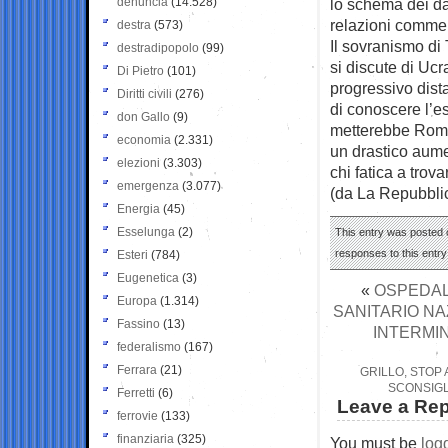
denuncia
(14.528)
lo schema dei daz
relazioni comme
destra
(573)
Il sovranismo di
destradipopolo
(99)
si discute di Ucra
Di Pietro
(101)
progressivo dist
Diritti civili
(276)
di conoscere l’es
don Gallo
(9)
metterebbe Roma 
economia
(2.331)
un drastico aume
elezioni
(3.303)
chi fatica a trov
emergenza
(3.077)
(da La Repubbli
Energia
(45)
Esselunga
(2)
This entry was posted o
responses to this entr
Esteri
(784)
Eugenetica
(3)
«
OSPEDALI
Europa
(1.314)
SANITARIO NA
Fassino
(13)
INTERMIN
federalismo
(167)
Ferrara
(21)
GRILLO, STOP
SCONSIGL
Ferretti
(6)
Leave a Rep
ferrovie
(133)
finanziaria
(325)
You must be
log