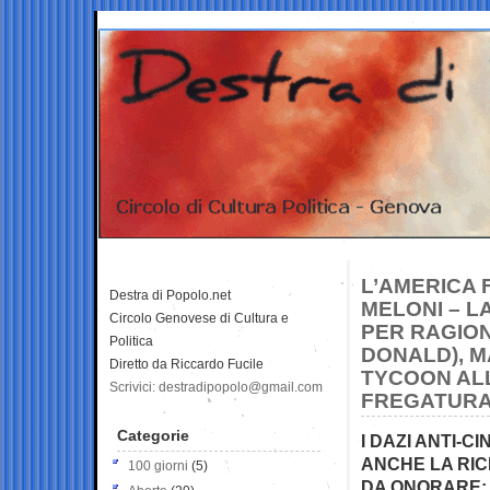
L’AMERICA 
Destra di Popolo.net
MELONI – LA
Circolo Genovese di Cultura e
PER RAGION
Politica
DONALD), M
Diretto da Riccardo Fucile
TYCOON AL
Scrivici: destradipopolo@gmail.com
FREGATURA 
Categorie
I DAZI ANTI-C
ANCHE LA RIC
100 giorni
(5)
DA ONORARE: 