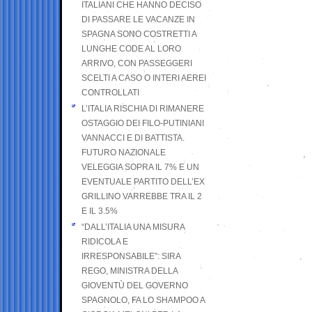
ITALIANI CHE HANNO DECISO
DI PASSARE LE VACANZE IN
SPAGNA SONO COSTRETTI A
LUNGHE CODE AL LORO
ARRIVO, CON PASSEGGERI
SCELTI A CASO O INTERI AEREI
CONTROLLATI
L’ITALIA RISCHIA DI RIMANERE
OSTAGGIO DEI FILO-PUTINIANI
VANNACCI E DI BATTISTA.
FUTURO NAZIONALE
VELEGGIA SOPRA IL 7% E UN
EVENTUALE PARTITO DELL’EX
GRILLINO VARREBBE TRA IL 2
E IL 3.5%
“DALL’ITALIA UNA MISURA
RIDICOLA E
IRRESPONSABILE”: SIRA
REGO, MINISTRA DELLA
GIOVENTÙ DEL GOVERNO
SPAGNOLO, FA LO SHAMPOO A