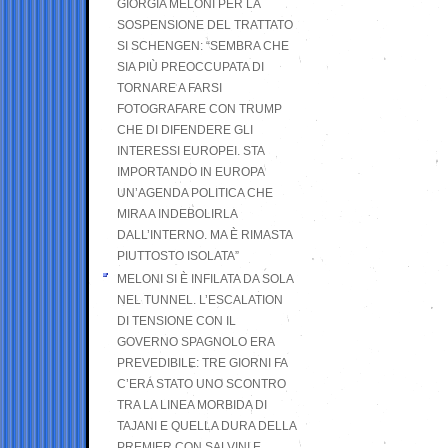
GIORGIA MELONI PER LA
SOSPENSIONE DEL TRATTATO
SI SCHENGEN: “SEMBRA CHE
SIA PIÙ PREOCCUPATA DI
TORNARE A FARSI
FOTOGRAFARE CON TRUMP
CHE DI DIFENDERE GLI
INTERESSI EUROPEI. STA
IMPORTANDO IN EUROPA
UN’AGENDA POLITICA CHE
MIRA A INDEBOLIRLA
DALL’INTERNO. MA È RIMASTA
PIUTTOSTO ISOLATA”
MELONI SI È INFILATA DA SOLA
NEL TUNNEL. L’ESCALATION
DI TENSIONE CON IL
GOVERNO SPAGNOLO ERA
PREVEDIBILE: TRE GIORNI FA
C’ERA STATO UNO SCONTRO
TRA LA LINEA MORBIDA DI
TAJANI E QUELLA DURA DELLA
PREMIER CON SALVINI E