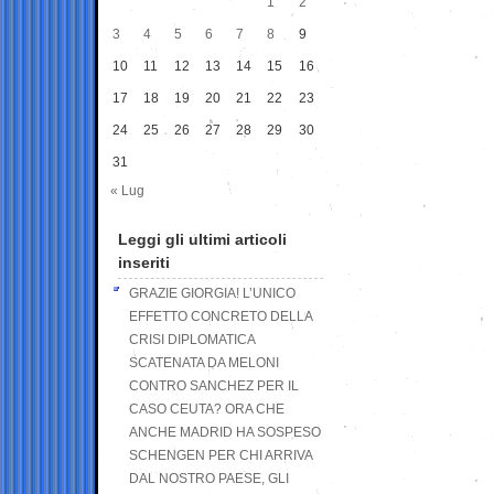
1
2
3
4
5
6
7
8
9
10
11
12
13
14
15
16
17
18
19
20
21
22
23
24
25
26
27
28
29
30
31
« Lug
Leggi gli ultimi articoli
inseriti
GRAZIE GIORGIA! L’UNICO
EFFETTO CONCRETO DELLA
CRISI DIPLOMATICA
SCATENATA DA MELONI
CONTRO SANCHEZ PER IL
CASO CEUTA? ORA CHE
ANCHE MADRID HA SOSPESO
SCHENGEN PER CHI ARRIVA
DAL NOSTRO PAESE, GLI