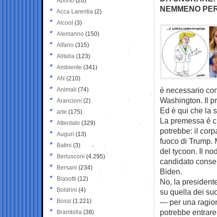
Aborto
(20)
NEMMENO PER
Acca Larentia
(2)
Alcool
(3)
Alemanno
(150)
Alfano
(315)
Alitalia
(123)
Ambiente
(341)
AN
(210)
è necessario con
Animali
(74)
Washington. Il p
Arancioni
(2)
Ed è qui che la 
arte
(175)
La premessa è ch
Attentato
(329)
potrebbe: il corp
Auguri
(13)
fuoco di Trump. M
Batini
(3)
del tycoon. Il no
Berlusconi
(4.295)
candidato conserv
Bersani
(234)
Biden.
Biasotti
(12)
No, la president
Boldrini
(4)
su quella dei su
Bossi
(1.221)
— per una ragion
potrebbe entrare 
Brambilla
(38)