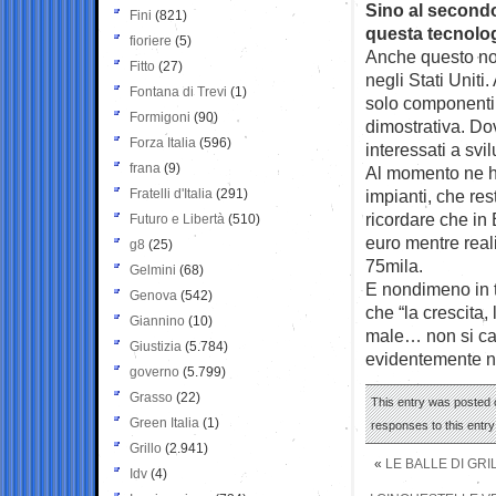
Sino al secondo
Fini
(821)
questa tecnolog
fioriere
(5)
Anche questo non
Fitto
(27)
negli Stati Uniti
Fontana di Trevi
(1)
solo componenti
Formigoni
(90)
dimostrativa. Do
Forza Italia
(596)
interessati a svi
frana
(9)
Al momento ne ha
Fratelli d'Italia
(291)
impianti, che r
ricordare che in
Futuro e Libertà
(510)
euro mentre real
g8
(25)
75mila.
Gelmini
(68)
E nondimeno in t
Genova
(542)
che “la crescita,
Giannino
(10)
male… non si cap
Giustizia
(5.784)
evidentemente ne
governo
(5.799)
Grasso
(22)
This entry was posted o
Green Italia
(1)
responses to this entr
Grillo
(2.941)
«
LE BALLE DI GRI
Idv
(4)