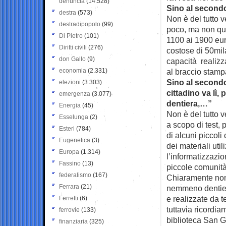
denuncia
(14.528)
Sino al second
destra
(573)
Non è del tutto 
destradipopolo
(99)
poco, ma non que
Di Pietro
(101)
1100 ai 1900 eur
Diritti civili
(276)
costose di 50mila
don Gallo
(9)
capacità realizza
economia
(2.331)
al braccio stam
Sino al secondo
elezioni
(3.303)
cittadino va lì,
emergenza
(3.077)
dentiera,…”
Energia
(45)
Non è del tutto
Esselunga
(2)
a scopo di test, 
Esteri
(784)
di alcuni piccoli
Eugenetica
(3)
dei materiali uti
Europa
(1.314)
l’informatizzazio
Fassino
(13)
piccole comunità 
federalismo
(167)
Chiaramente non 
Ferrara
(21)
nemmeno dentier
e realizzate da t
Ferretti
(6)
tuttavia ricordia
ferrovie
(133)
biblioteca San Gi
finanziaria
(325)