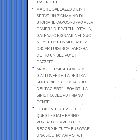
TASER E CP
MA CHE GALEAZZO DICI? TI
SERVE UN BIGNAMINO DI
STORIA. IL CAPOGRUPPO ALLA
CAMERA DI FRATELLI D’ITALIA,
GALEAZZO BIGNAMI, NEL SUO
ATTACCO SCONSIDERATO A
OSCAR LUIGI SCALFARO HA
DETTO UN BEL PO’ DI
CAZZATE
SIAMO FERMI AL GOVERNO
GIALLOVERDE: LA DESTRA
SULLA DIFESA È OSTAGGIO
DEI “PACIFISTI” LEGHISTI, LA
SINISTRA DEL PUTINIANO
CONTE
LE ONDATE DI CALORE DI
QUEST’ESTATE HANNO
PORTATO TEMPERATURE
RECORD IN TUTTA EUROPA E
UNA SICCITA’ MAI VISTA. I