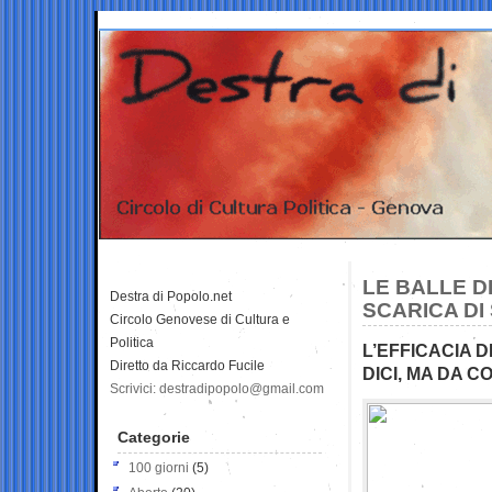
LE BALLE D
Destra di Popolo.net
SCARICA DI
Circolo Genovese di Cultura e
Politica
L’EFFICACIA 
Diretto da Riccardo Fucile
DICI, MA DA C
Scrivici: destradipopolo@gmail.com
Categorie
100 giorni
(5)