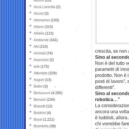
Aborto
(20)
Acca Larentia
(2)
Alcool
(3)
Alemanno
(150)
Alfano
(315)
Alitalia
(123)
Ambiente
(341)
AN
(210)
crescita, se non
Animali
(74)
Sino al second
Arancioni
(2)
Non è del tutto 
arte
(175)
parametri di inn
Attentato
(329)
prodotto. Non è 
Auguri
(13)
posti di lavoro”,
Batini
(3)
differenti”.
Sino al secondo
Berlusconi
(4.295)
robotica…”
Bersani
(234)
La considerazion
Biasotti
(12)
ancora una volta
Boldrini
(4)
è luddisti, allor
Bossi
(1.221)
chi vorrebbe fare
Brambilla
(38)