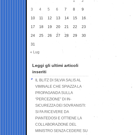
1
2
3
4
5
6
7
8
9
10
11
12
13
14
15
16
17
18
19
20
21
22
23
24
25
26
27
28
29
30
31
« Lug
Leggi gli ultimi articoli
inseriti
IL BLITZ DI SILVIA SALIS AL
VIMINALE CHE SPIAZZA LA
PROPAGANDA SULLA
“PERCEZIONE” DI IN-
SICUREZZA DEI SOVRANISTI:
SI FA RICEVERE DA
PIANTEDOSI E OTTIENE LA
COLLABORAZIONE DEL
MINISTRO SENZA CEDERE SU