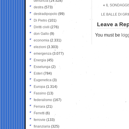
denuncia
(14.528)
«
IL SONDAGGI
destra
(573)
destradipopolo
(99)
LE BALLE DI GR
Di Pietro
(101)
Leave a Rep
Diritti civili
(276)
don Gallo
(9)
You must be
log
economia
(2.331)
elezioni
(3.303)
emergenza
(3.077)
Energia
(45)
Esselunga
(2)
Esteri
(784)
Eugenetica
(3)
Europa
(1.314)
Fassino
(13)
federalismo
(167)
Ferrara
(21)
Ferretti
(6)
ferrovie
(133)
finanziaria
(325)