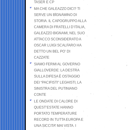
TASER E CP
MA CHE GALEAZZO DICI? TI
SERVE UN BIGNAMINO DI
STORIA. IL CAPOGRUPPO ALLA
CAMERA DI FRATELLI D’ITALIA,
GALEAZZO BIGNAMI, NEL SUO
ATTACCO SCONSIDERATO A
OSCAR LUIGI SCALFARO HA
DETTO UN BEL PO’ DI
CAZZATE
SIAMO FERMI AL GOVERNO
GIALLOVERDE: LA DESTRA
SULLA DIFESA È OSTAGGIO
DEI “PACIFISTI” LEGHISTI, LA
SINISTRA DEL PUTINIANO
CONTE
LE ONDATE DI CALORE DI
QUEST’ESTATE HANNO
PORTATO TEMPERATURE
RECORD IN TUTTA EUROPA E
UNA SICCITA’ MAI VISTA. I