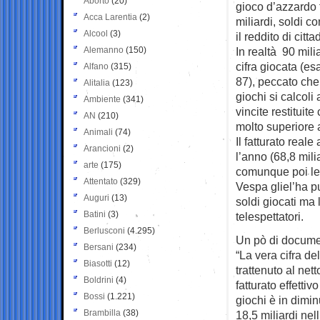
Aborto
(20)
gioco d’azzardo 
Acca Larentia
(2)
miliardi, soldi c
Alcool
(3)
il reddito di citt
Alemanno
(150)
In realtà 90 milia
cifra giocata (e
Alfano
(315)
87), peccato che i
Alitalia
(123)
giochi si calcoli 
Ambiente
(341)
vincite restituit
AN
(210)
molto superiore 
Animali
(74)
Il fatturato reale 
Arancioni
(2)
l’anno (68,8 mili
arte
(175)
comunque poi le t
Attentato
(329)
Vespa gliel’ha pu
Auguri
(13)
soldi giocati ma 
Batini
(3)
telespettatori.
Berlusconi
(4.295)
Un pò di docume
Bersani
(234)
“La vera cifra de
Biasotti
(12)
trattenuto al net
Boldrini
(4)
fatturato effettivo
Bossi
(1.221)
giochi è in dimin
Brambilla
(38)
18,5 miliardi nell