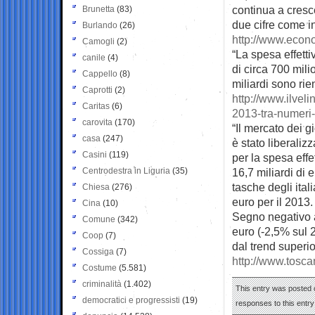
continua a cresc
Brunetta
(83)
due cifre come i
Burlando
(26)
http://www.econo
Camogli
(2)
“La spesa effetti
canile
(4)
di circa 700 mili
Cappello
(8)
miliardi sono rien
Caprotti
(2)
http://www.ilveli
Caritas
(6)
2013-tra-numeri
carovita
(170)
“Il mercato dei g
casa
(247)
è stato liberalizz
Casini
(119)
per la spesa effe
Centrodestra in Liguria
(35)
16,7 miliardi di 
tasche degli ital
Chiesa
(276)
euro per il 2013.
Cina
(10)
Segno negativo a
Comune
(342)
euro (-2,5% sul 2
Coop
(7)
dal trend superior
Cossiga
(7)
http://www.tosc
Costume
(5.581)
criminalità
(1.402)
This entry was posted o
democratici e progressisti
(19)
responses to this entr