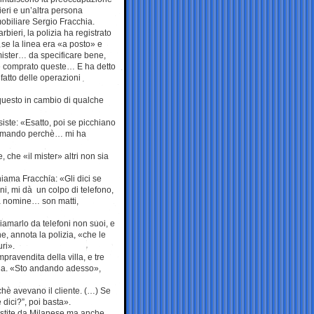
ieri e un’altra persona
mobiliare Sergio Fracchia.
bieri, la polizia ha registrato
 se la linea era «a posto» e
l mister… da specificare bene,
e comprato queste… E ha detto
atto delle operazioni
questo in cambio di qualche
iste: «Esatto, poi se picchiano
accomando perchè… mi ha
e, che «il mister» altri non sia
iama Fracchia: «Gli dici se
i, mi dà un colpo di telefono,
da nomine… son matti,
iamarlo da telefoni non suoi, e
ne, annota la polizia, «che le
ri».
pravendita della villa, e tre
da. «Sto andando adesso»,
chè avevano il cliente. (…) Se
dici?”, poi basta».
estite da Milanese ma anche