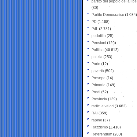
partito del popolo della libe
(30)
Partito Democratico
(1.034)
PD
(1.188)
PdL
(2.781)
pedofilia
(25)
Pensioni
(129)
Politica
(40.813)
polizia
(253)
Porto
(12)
povertà
(502)
Presepe
(14)
Primarie
(149)
Prodi
(52)
Provincia
(139)
radici e valori
(3.682)
RAI
(359)
rapine
(37)
Razzismo
(1.410)
Referendum
(200)