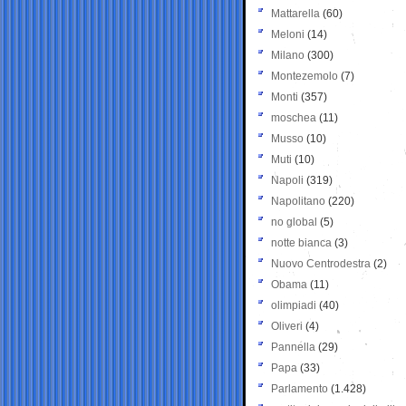
Mattarella
(60)
Meloni
(14)
Milano
(300)
Montezemolo
(7)
Monti
(357)
moschea
(11)
Musso
(10)
Muti
(10)
Napoli
(319)
Napolitano
(220)
no global
(5)
notte bianca
(3)
Nuovo Centrodestra
(2)
Obama
(11)
olimpiadi
(40)
Oliveri
(4)
Pannella
(29)
Papa
(33)
Parlamento
(1.428)