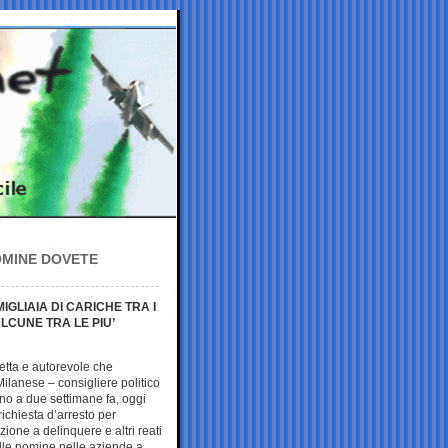
NOMINE DOVETE
MIGLIAIA DI CARICHE TRA I
LCUNE TRA LE PIU’
etta e autorevole che
ilanese – consigliere politico
ino a due settimane fa, oggi
richiesta d’arresto per
ione a delinquere e altri reati
elle nomine nelle aziende a