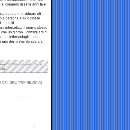
no al congedo di sette anni fa e
esta debba «individuare gli
 a persone a lui vicine le
 inquisiti.
 intercettato il giorno stesso
 che un giorno il consigliere di
strate, intimandogli di non
è uno dei misteri da svelare.
verno
,
PdL
,
Politica
,
radici e valori
. You can
 site.
 DEL GRUPPO “SILVIO CI