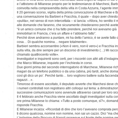
e l’attivismo di Milanese proprio per le testimonianze di Marchesi, Barb
coinvolta nella compravendita della villa in Costa Azzurra, l’agente im
Il 20 gennaio scorso, vigilia della prima convocazione di Marchese e Bar
una conversazione tra Barbieri e Fracchia, il quale – dopo aver chiesto
«pulita», nel senso di non intercettata – si lancia: «Allora, ho sentito i
alle domande che faranno, che sicuramente chiederanno perchè avet
“è un amico comune che ci ha fatto prendere, perchè noi avevamo già f
immobiliari in Francia, c’era un affare e l’abbiamo fatto”.
Perchè dove andranno a puntare, mi ha detto l’amico, è se avete fatto 
cosa… Di qualche nomina… negare totalmente».
Barbieri sembra acconsentire («Non è vero, non è vero») e Fracchia ins
sulla villa, da dire sempre per un discorso di investimento (…) Mi r
chiamato quattrocento volte».
Investigatori e inquirenti sono certi, per i riscontri con altri atti d’indagin
che Marco Milanese, inquieto per l’inchiesta in corso.
Due giorni prima del secondo interrogatorio di Marchese, Milanese rich
magari da un telefono pubblico o da una cabina, più tardi, anche doman
così gli dico un po’. Perchè tanto… loro vogliono battere sulla faccen
ragazzi…».
Timoroso di essere ascoltato, il deputato avverte che Marchesi deve ch
i numeri controllati non registrano altri colloqui sul tema: a dimostrazio
successive comunicazioni sono avvenute attraverso canali per loro sicu
Il 4 febbraio anche Fracchia viene ascoltato dagli investigatori sulla com
ore prima Milanese lo chiama: «Tutto a posto comunque, sì?», doman
risponde Fracchia.
E Milanese incalza: «Ricordati di dire che loro l’avevano comprata per
ti dicono qualcosa, nomine non nomine, non sai un cazzo. Dici “ma che 
L’indagine della Procura di Napoli prosegue sul fronte delle nomine g