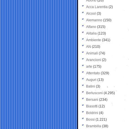
Aborto
(20)
Acca Larentia
(2)
Alcool
(3)
Alemanno
(150)
Alfano
(315)
Alitalia
(123)
Ambiente
(341)
AN
(210)
Animali
(74)
Arancioni
(2)
arte
(175)
Attentato
(329)
Auguri
(13)
Batini
(3)
Berlusconi
(4.295)
Bersani
(234)
Biasotti
(12)
Boldrini
(4)
Bossi
(1.221)
Brambilla
(38)