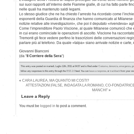
sui suoi rapporti all’interno delle Fiamme gialle, di cui ha fatto parte fi
nelle quali ha mantenuto saldi legami.
Lo stesso giudice che ne ha chiesto l’arresto ha ricordato come l’inchi
esponenti della Guardia di finanza che hanno comunicato al Milanese o
notizie relative alle investigazioni», che poi il deputato «rivendeva» agli
Come l’imprenditore Paolo Viscione, al quale Milanese comunicò che era
in cui erano cominciate le operazioni di ascolto. Viscione ha raccontato
Tremonti gli fece vedere perfino le trascrizioni delle conversazioni regi
parlare più al telefono. Da quale «talpa» siano arrivate notizie e carte, 
Giovanni Bianconi
(da “
Il Corriere della Sera
“)
This entry was posted on martedì, Luglio 12th, 2011 at 04:57 and is filed under
Costume
,
denuncia
,
emergenza
,
go
follow any responses to this entry through the
RSS 2.0
feed. You can
leave a response
, or
trackback
from your own
«
CARA LAUREA, MA QUANTO MI COSTI?
ATTESTAZIONI FALSE, INDAGATA LA ROMANO, CO-FONDATRICE
MANCHI”
»
Leave a Reply
You must be
logged in
to post a comment.