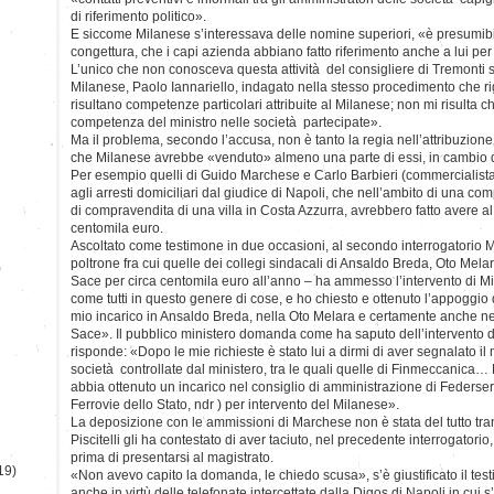
di riferimento politico».
E siccome Milanese s’interessava delle nomine superiori, «è presumibil
congettura, che i capi azienda abbiano fatto riferimento anche a lui pe
L’unico che non conosceva questa attività del consigliere di Tremonti s
Milanese, Paolo Iannariello, indagato nella stesso procedimento che r
risultano competenze particolari attribuite al Milanese; non mi risulta 
competenza del ministro nelle società partecipate».
Ma il problema, secondo l’accusa, non è tanto la regia nell’attribuzione d
che Milanese avrebbe «venduto» almeno una parte di essi, in cambio di d
Per esempio quelli di Guido Marchese e Carlo Barbieri (commercialist
agli arresti domiciliari dal giudice di Napoli, che nell’ambito di una c
di compravendita di una villa in Costa Azzurra, avrebbero fatto avere 
centomila euro.
Ascoltato come testimone in due occasioni, al secondo interrogatorio 
poltrone fra cui quelle dei collegi sindacali di Ansaldo Breda, Oto Mel
)
Sace per circa centomila euro all’anno – ha ammesso l’intervento di Mi
come tutti in questo genere di cose, e ho chiesto e ottenuto l’appoggio
mio incarico in Ansaldo Breda, nella Oto Melara e certamente anche ne
Sace». Il pubblico ministero domanda come ha saputo dell’intervento 
risponde: «Dopo le mie richieste è stato lui a dirmi di aver segnalato il
società controllate dal ministero, tra le quali quelle di Finmeccanica… 
abbia ottenuto un incarico nel consiglio di amministrazione di Federserv
Ferrovie dello Stato, ndr ) per intervento del Milanese».
La deposizione con le ammissioni di Marchese non è stata del tutto tra
Piscitelli gli ha contestato di aver taciuto, nel precedente interrogatori
prima di presentarsi al magistrato.
19)
«Non avevo capito la domanda, le chiedo scusa», s’è giustificato il te
anche in virtù delle telefonate intercettate dalla Digos di Napoli in cui