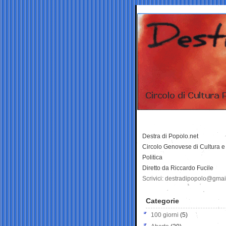
Destra di Popolo.net
Circolo Genovese di Cultura e
Politica
Diretto da Riccardo Fucile
Scrivici: destradipopolo@gma
Categorie
100 giorni
(5)