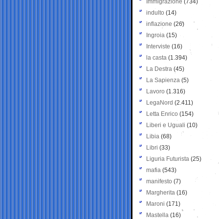
Immigrazione
(734)
indulto
(14)
inflazione
(26)
Ingroia
(15)
Interviste
(16)
la casta
(1.394)
La Destra
(45)
La Sapienza
(5)
Lavoro
(1.316)
LegaNord
(2.411)
Letta Enrico
(154)
Liberi e Uguali
(10)
Libia
(68)
Libri
(33)
Liguria Futurista
(25)
mafia
(543)
manifesto
(7)
Margherita
(16)
Maroni
(171)
Mastella
(16)