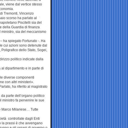
le, viene dal vertice stesso
Economia.
o di Tremonti, Vincenzo
naio scorso ha parlato al
apoletano Piscitelli sia del
ale della Guardia di finanza
l ministro, sia del meccanismo
 – ha spiegato Fortunato -. Ha
 le cui azioni sono detenute dal
 Poligrafico dello Stato, Sogei,
dirizzo politico indicate dalla
al dipartimento e in parte di
ra le diverse componenti
e con altri ministeri».
rlato, ha riferito al magistrato
 da parte dell’organo politico
il ministro fa pervenire le sue
le Marco Milanese… Tutte
ietà controllate dagli Enti
o la prassi è che avvengano
gruppo e gli organi di governo o