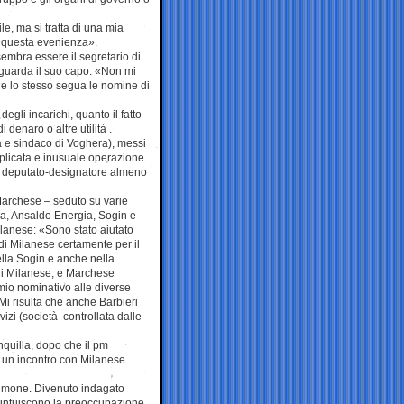
e, ma si tratta di una mia
r questa evenienza».
embra essere il segretario di
iguarda il suo capo: «Non mi
che lo stesso segua le nomine di
egli incarichi, quanto il fatto
enaro o altre utilità .
a e sindaco di Voghera), messi
omplicata e inusuale operazione
al deputato-designatore almeno
Marchese – seduto su varie
ara, Ansaldo Energia, Sogin e
lanese: «Sono stato aiutato
 di Milanese certamente per il
lla Sogin e anche nella
di Milanese, e Marchese
 mio nominativo alle diverse
Mi risulta che anche Barbieri
izi (società controllata dalle
nquilla, dopo che il pm
o, un incontro con Milanese
stimone. Divenuto indagato
 s’intuiscono la preoccupazione