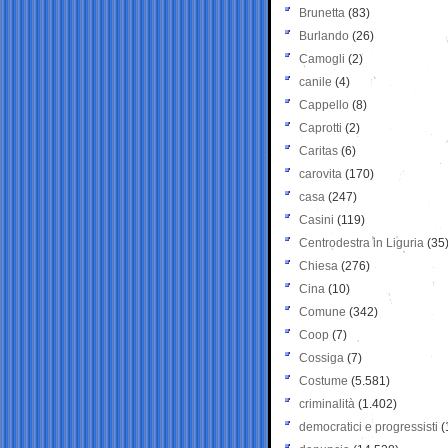
Brunetta
(83)
Burlando
(26)
Camogli
(2)
canile
(4)
Cappello
(8)
Caprotti
(2)
Caritas
(6)
carovita
(170)
casa
(247)
Casini
(119)
Centrodestra in Liguria
(35
Chiesa
(276)
Cina
(10)
Comune
(342)
Coop
(7)
Cossiga
(7)
Costume
(5.581)
criminalità
(1.402)
democratici e progressisti
(