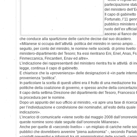
partecipazione stata
del ministero dell’
Il capo di gabinett
Fortunato, l’11 gen
pubblico ministero n
ruolo dell’ex uffici
asceso al fianco de
che conduce alla spartizione delle cariche decise dal suo dicastero.
«Milanese si occupa dell’attività politica del ministro in senso ampio…
seguito, per conto del ministro, le nomine nelle società di primo livello
ministero-dipartimento del Tesoro; fra essi rientrano Eni, Enel, Anas, Fs,
Finmeccanica, Fincantieri, Enav ed altre».
L’indicazione dei rappresentanti del ministero rientra fra le attività di in
legge, continua il capo di gabinetto.
E chiarisce che la «provenienza» delle designazioni è «in parte interna 
provenienza “politica”.
In particolare la scelta di questi ultimi era il frutto di una mediazione t
politiche della coalizione di governo, e spesso anche della concertazion
Il capo della settima Direzione del dipartimento del Tesoro, Francesco Pa
la procedura per le nomine.
Dopo un appunto del suo ufficio al ministro, «si apre una fase di ricerca
per l’individuazione e condivisione dei nominativi, all’esito della quale 
indicazioni».
L’incarico di comunicarle «viene svolto dal maggio 2008 dall’onorevo
queste nomine sono state seguite dall’onorevole Milanese».
Anche per quelle di «secondo livello» – un migliaio di cariche nelle soc
pubblici che dovrebbero avvenire “piena autonomia” -, secondo Parlat
«contatti preventivi e informali tra gli amministratori delle società capi