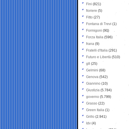
Fini
(821)
fioriere
(5)
Fitto
(27)
Fontana di Trevi
(1)
Formigoni
(90)
Forza Italia
(596)
frana
(9)
Fratelli d'Italia
(291)
Futuro e Libertà
(510)
g8
(25)
Gelmini
(68)
Genova
(542)
Giannino
(10)
Giustizia
(5.784)
governo
(5.799)
Grasso
(22)
Green Italia
(1)
Grillo
(2.941)
Idv
(4)