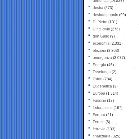
denuncia
(14.528)
destra
(573)
destradipopolo
(99)
Di Pietro
(101)
Diritti civili
(276)
don Gallo
(9)
economia
(2.331)
elezioni
(3.303)
emergenza
(3.077)
Energia
(45)
Esselunga
(2)
Esteri
(784)
Eugenetica
(3)
Europa
(1.314)
Fassino
(13)
federalismo
(167)
Ferrara
(21)
Ferretti
(6)
ferrovie
(133)
finanziaria
(325)