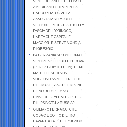
VENEZUELANO .IL COLOSSO
AMERICANO CHEVRON HA
RADDOPPIATO L’AREA
ASSEGNATA ALLA JOINT
VENTURE “PETROPIAR” NELLA
FASCIA DELL’ORINOCO,
L’AREA CHE OSPITA LE
MAGGIORI RISERVE MONDIALI
DI GREGGIO
LA GERMANIA SI CONFERMA IL
VENTRE MOLLE DELL’EUROPA
(PER LA GIOIA DI PUTIN). COME
MAI I TEDESCHI NON
VOGLIONO AMMETTERE CHE
DIETRO AL CASO DEL DRONE
PIENO DI ESPLOSIVO
RINVENUTO ALL’AEROPORTO
DI LIPSIA C’È LA RUSSIA?
GIULIANO FERRARA: ’CHE
COSA C’È SOTTO DIETRO
DAVANTI A LATO DEL “SIGNOR