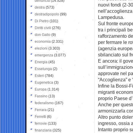
denuncia
(14.528)
nuovi fondi (2-3
destra
(573)
nell’accoglienza 
destradipopolo
(99)
Lampedusa.
Di Pietro
(101)
Sul fronte europe
Diritti civili
(276)
tra i principali 
don Gallo
(9)
rafforzamento dei
economia
(2.331)
per fermare le ro
(agenzia europea
elezioni
(3.303)
sbilanciato sul 
emergenza
(3.077)
E ancora: il gove
Energia
(45)
sull’immigrazio
Esselunga
(2)
approvate nel pac
Esteri
(784)
“Accoglienza” e “
Eugenetica
(3)
Infine la Bossi-F
Europa
(1.314)
migranti economi
Fassino
(13)
proprio Paese d’o
federalismo
(167)
Anche per questo
Ferrara
(21)
armonizzarla con
Altro punto dole
Ferretti
(6)
ingresso, ossia al
ferrovie
(133)
Intanto proprio 
finanziaria
(325)