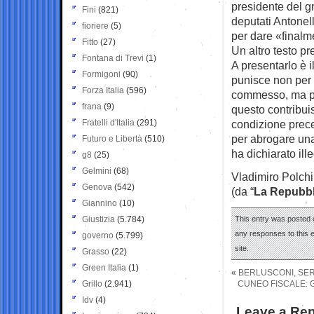
presidente del 
Fini
(821)
deputati Antonel
fioriere
(5)
per dare «finalme
Fitto
(27)
Un altro testo pr
Fontana di Trevi
(1)
A presentarlo è i
Formigoni
(90)
punisce non per c
Forza Italia
(596)
commesso, ma per
frana
(9)
questo contribuis
Fratelli d'Italia
(291)
condizione preced
per abrogare una
Futuro e Libertà
(510)
ha dichiarato ill
g8
(25)
Gelmini
(68)
Vladimiro Polchi
Genova
(542)
(da “
La Repubbl
Giannino
(10)
Giustizia
(5.784)
This entry was posted o
any responses to this 
governo
(5.799)
site.
Grasso
(22)
Green Italia
(1)
«
BERLUSCONI, SERV
Grillo
(2.941)
CUNEO FISCALE: G
Idv
(4)
Leave a Rep