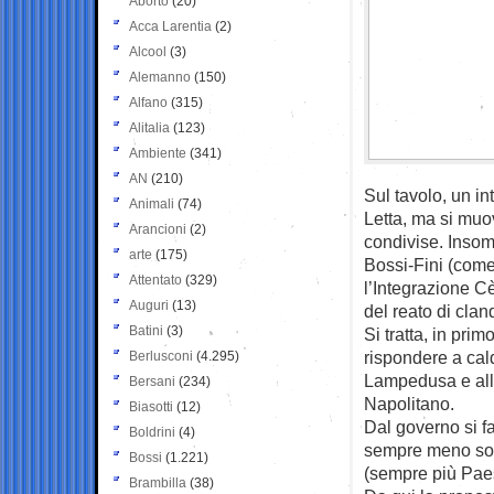
Aborto
(20)
Acca Larentia
(2)
Alcool
(3)
Alemanno
(150)
Alfano
(315)
Alitalia
(123)
Ambiente
(341)
AN
(210)
Sul tavolo, un in
Animali
(74)
Letta, ma si muo
Arancioni
(2)
condivise. Insomm
arte
(175)
Bossi-Fini (come 
Attentato
(329)
l’Integrazione C
Auguri
(13)
del reato di clan
Batini
(3)
Si tratta, in pri
rispondere a cald
Berlusconi
(4.295)
Lampedusa e alle
Bersani
(234)
Napolitano.
Biasotti
(12)
Dal governo si fa
Boldrini
(4)
sempre meno sono
Bossi
(1.221)
(sempre più Paese
Brambilla
(38)