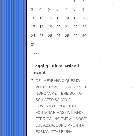
1
2
3
4
5
6
7
8
9
10
11
12
13
14
15
16
17
18
19
20
21
22
23
24
25
26
27
28
29
30
31
« Lug
Leggi gli ultimi articoli
inseriti
CE LA FARANNO QUESTA
VOLTA I PAVIDI LEGHISTI “DEL
NORD” A METTERE SOTTO
SCHIAFFO SALVINI? I
GOVERNATORI ATTILIO
FONTANA E MASSIMILIANO
FEDRIGA, INSIEME AL “DOGE”
LUCA ZAIA, SONO PRONTI A
FORMALIZZARE UNA