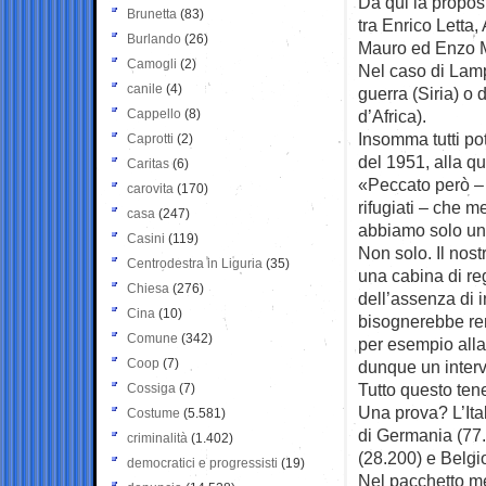
Da qui la propost
Brunetta
(83)
tra Enrico Letta
Burlando
(26)
Mauro ed Enzo Mo
Camogli
(2)
Nel caso di Lamp
canile
(4)
guerra (Siria) o
Cappello
(8)
d’Africa).
Insomma tutti po
Caprotti
(2)
del 1951, alla qu
Caritas
(6)
«Peccato però – s
carovita
(170)
rifugiati – che m
casa
(247)
abbiamo solo una 
Casini
(119)
Non solo. Il nos
Centrodestra in Liguria
(35)
una cabina di reg
Chiesa
(276)
dell’assenza di 
Cina
(10)
bisognerebbe rend
Comune
(342)
per esempio alla
Coop
(7)
dunque un interv
Tutto questo ten
Cossiga
(7)
Una prova? L’Ita
Costume
(5.581)
di Germania (77.
criminalità
(1.402)
(28.200) e Belgi
democratici e progressisti
(19)
Nel pacchetto me