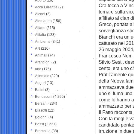
Aborto
(20)
Ora tocca a Vinc
Acca Larentia
(2)
tornare sulla vi
Alcool
(3)
affiliato al clan
Alemanno
(150)
Greco, portata al
Alfano
(315)
sorveglianza spe
Alitalia
(123)
Bianchi era un u
Ambiente
(341)
catturato nel 20
AN
(210)
26 maggio 2004, 
Francesco Neri, 
Animali
(74)
Silvio Sesti, de
Arancioni
(2)
cento, era uno 
arte
(175)
Praticamente que
Attentato
(329)
della Nuova famig
Auguri
(13)
ammazzava due o 
Batini
(3)
uno si fuma una 
Berlusconi
(4.295)
come lo hanno am
Bersani
(234)
ammazzato per s
Biasotti
(12)
Il Fatto racconta
Boldrini
(4)
Con la moglie va
Bossi
(1.221)
candidato pentast
irruzione in due
Brambilla
(38)