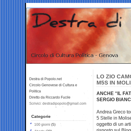
LO ZIO CA
Destra di Popolo.net
M5S IN MOL
Circolo Genovese di Cultura e
Politica
ANCHE “IL FA
Diretto da Riccardo Fucile
SERGIO BIANC
Scrivici: destradipopolo@gmail.com
Andrea Greco tor
Categorie
5 Stelle in Moli
oggetto di un art
100 giorni
(5)
risposto sul Blog