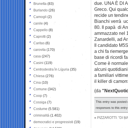
due. UNA È DI AL
Brunetta
(83)
Greco. Qui qualco
Burlando
(26)
recide un tendin
Camogli
(2)
Bianchi verrà uc
canile
(4)
80. Il papà di A
Cappello
(8)
ammazzato nel 19
Caprotti
(2)
Zanardelli, ad A
Caritas
(6)
Il candidato M5S
carovita
(170)
a chi fa riemerg
casa
(247)
base di ricordi fa
Come è normale,
Casini
(119)
alcuni quotidian
Centrodestra in Liguria
(35)
a familiari vittim
Chiesa
(276)
il killer di camorr
Cina
(10)
Comune
(342)
(da
“NextQuoti
Coop
(7)
This entry was posted o
Cossiga
(7)
responses to this entr
Costume
(5.581)
criminalità
(1.402)
«
PIZZAROTTI: “DI 
democratici e progressisti
(19)