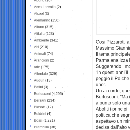
Aborto
(20)
Acca Larentia
(2)
Alcool
(3)
Alemanno
(150)
Alfano
(315)
Alitalia
(123)
Ambiente
(341)
Così Pizzarotti 
AN
(210)
Massimo Giannin
Il tema principal
Animali
(74)
Parma analizza l
Arancioni
(2)
Suggerendo i mot
arte
(175)
“In questi anni i
Attentato
(329)
peggio il Pd che
Auguri
(13)
uno”.
Batini
(3)
Un accordo, quel
Berlusconi
(4.295)
Berlusconi. “Ma i
Bersani
(234)
a punto solo una 
Biasotti
(12)
Aboliti i princip
Boldrini
(4)
politica che seg
Bossi
(1.221)
aspettavo un min
decisa dall’alto
Brambilla
(38)