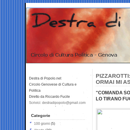
PIZZAROTTI
Destra di Popolo.net
ORMAI MI A
Circolo Genovese di Cultura e
Politica
“COMANDA SOL
Diretto da Riccardo Fucile
LO TIRANO F
Scrivici: destradipopolo@gmail.com
Categorie
100 giorni
(5)