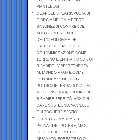
PIANTEDOSI
DE ANGELIS: “LA RISPOSTA DI
GIORGIA MELONI A PEDRO
SANCHEZ SI COMPRENDE
SOLO CON LA LENTE
DELL’IDEOLOGIA E DEL
CALCOLO: LE POLITICHE
DELL’IMMIGRAZIONE COME
TERRENO IDENTITARIO SU CUI
RIBADIRE L’APPARTENENZA
AL MONDO MAGA E COME
CONTINUAZIONE DELLA
POLITICA INTERNA CON ALTRI
MEZZI. INSOMMA, TRUMP CUI
RIBADIRE FEDELTÀ, VOX CUI
DARE SOSTEGNO, VANNACCI
CUI TOGLIERE SPAZIO”
“CRISTO NON ABITA NEI
PALAZZI DEL POTERE, MA SI
IDENTIFICA CON CHI È
AFFAMATO, FORESTIERO O