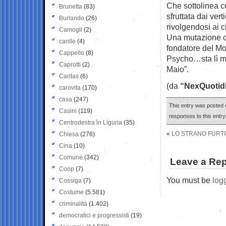
Che sottolinea com
Brunetta
(83)
sfruttata dai ver
Burlando
(26)
rivolgendosi ai c
Camogli
(2)
Una mutazione che
canile
(4)
fondatore del M
Cappello
(8)
Psycho…sta lì mu
Caprotti
(2)
Maio”.
Caritas
(6)
(da
“NexQuotid
carovita
(170)
casa
(247)
This entry was posted o
Casini
(119)
responses to this entr
Centrodestra in Liguria
(35)
«
LO STRANO FURTO
Chiesa
(276)
Cina
(10)
Comune
(342)
Leave a Rep
Coop
(7)
You must be
log
Cossiga
(7)
Costume
(5.581)
criminalità
(1.402)
democratici e progressisti
(19)