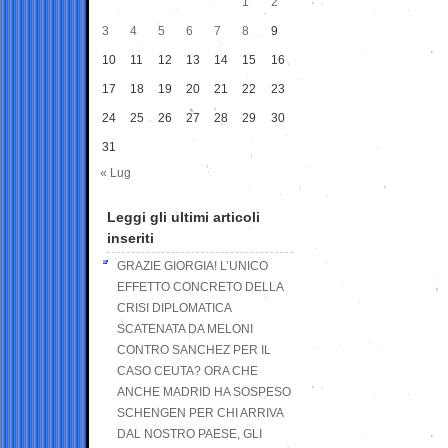
1
2
3
4
5
6
7
8
9
10
11
12
13
14
15
16
17
18
19
20
21
22
23
24
25
26
27
28
29
30
31
« Lug
Leggi gli ultimi articoli
inseriti
GRAZIE GIORGIA! L’UNICO
EFFETTO CONCRETO DELLA
CRISI DIPLOMATICA
SCATENATA DA MELONI
CONTRO SANCHEZ PER IL
CASO CEUTA? ORA CHE
ANCHE MADRID HA SOSPESO
SCHENGEN PER CHI ARRIVA
DAL NOSTRO PAESE, GLI