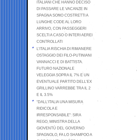
ITALIANI CHE HANNO DECISO
DI PASSARE LE VACANZE IN
SPAGNA SONO COSTRETTI A
LUNGHE CODE AL LORO
ARRIVO, CON PASSEGGERI
SCELTI A CASO O INTERI AEREI
CONTROLLATI
L’ITALIA RISCHIA DI RIMANERE
OSTAGGIO DEI FILO-PUTINIANI
VANNACCI E DI BATTISTA.
FUTURO NAZIONALE
VELEGGIA SOPRA IL 7% E UN
EVENTUALE PARTITO DELL’EX
GRILLINO VARREBBE TRA IL 2
E IL 3.5%
“DALL’ITALIA UNA MISURA
RIDICOLA E
IRRESPONSABILE”: SIRA
REGO, MINISTRA DELLA
GIOVENTÙ DEL GOVERNO
SPAGNOLO, FA LO SHAMPOO A