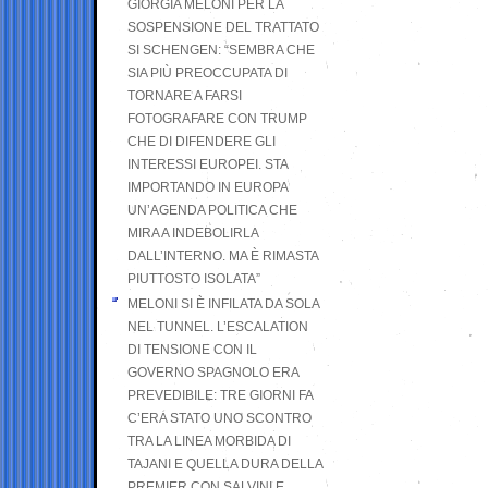
GIORGIA MELONI PER LA
SOSPENSIONE DEL TRATTATO
SI SCHENGEN: “SEMBRA CHE
SIA PIÙ PREOCCUPATA DI
TORNARE A FARSI
FOTOGRAFARE CON TRUMP
CHE DI DIFENDERE GLI
INTERESSI EUROPEI. STA
IMPORTANDO IN EUROPA
UN’AGENDA POLITICA CHE
MIRA A INDEBOLIRLA
DALL’INTERNO. MA È RIMASTA
PIUTTOSTO ISOLATA”
MELONI SI È INFILATA DA SOLA
NEL TUNNEL. L’ESCALATION
DI TENSIONE CON IL
GOVERNO SPAGNOLO ERA
PREVEDIBILE: TRE GIORNI FA
C’ERA STATO UNO SCONTRO
TRA LA LINEA MORBIDA DI
TAJANI E QUELLA DURA DELLA
PREMIER CON SALVINI E