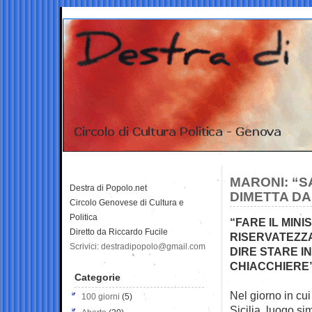
MARONI: “S
Destra di Popolo.net
DIMETTA DA
Circolo Genovese di Cultura e
Politica
“FARE IL MIN
Diretto da Riccardo Fucile
RISERVATEZZA
Scrivici: destradipopolo@gmail.com
DIRE STARE IN
CHIACCHIERE
Categorie
Nel giorno in cui
100 giorni
(5)
Sicilia, luogo
sim