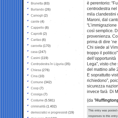
è perentorio: “F
Brunetta
(83)
centrodestra nel 
Burlando
(26)
mila clandestini 
Camogli
(2)
Maroni, dal canto
canile
(4)
“L’immigrazione 
Cappello
(8)
così semplice. D
Caprotti
(2)
provenienza. Con
Caritas
(6)
prima di dire ‘n
carovita
(170)
Chi siede al Vim
casa
(247)
troppo il politic
dell’opportunità d
Casini
(119)
Lega”, visto che s
Centrodestra in Liguria
(35)
del mattino alle 
Chiesa
(276)
E soprattutto vis
Cina
(10)
richiedono”, poic
Comune
(342)
sicurezza naziona
Coop
(7)
invece farà Di M
Cossiga
(7)
(da “
Huffington
Costume
(5.581)
criminalità
(1.402)
This entry was posted 
democratici e progressisti
(19)
responses to this entr