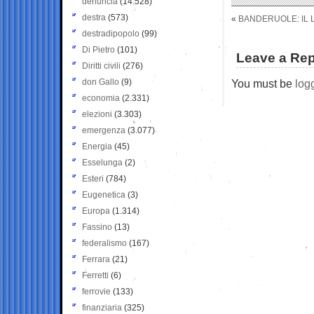
denuncia
(14.528)
destra
(573)
«
BANDERUOLE: IL 
destradipopolo
(99)
Di Pietro
(101)
Leave a Rep
Diritti civili
(276)
don Gallo
(9)
You must be
log
economia
(2.331)
elezioni
(3.303)
emergenza
(3.077)
Energia
(45)
Esselunga
(2)
Esteri
(784)
Eugenetica
(3)
Europa
(1.314)
Fassino
(13)
federalismo
(167)
Ferrara
(21)
Ferretti
(6)
ferrovie
(133)
finanziaria
(325)