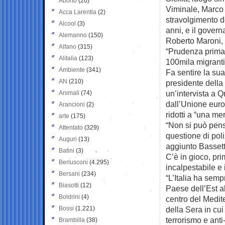
Aborto
(20)
Viminale, Marco M
Acca Larentia
(2)
stravolgimento d
Alcool
(3)
anni, e il govern
Alemanno
(150)
Roberto Maroni, 
Alfano
(315)
“Prudenza prima 
Alitalia
(123)
100mila migranti
Ambiente
(341)
Fa sentire la su
AN
(210)
presidente della 
un’intervista a Q
Animali
(74)
dall’Unione europ
Arancioni
(2)
ridotti a “una me
arte
(175)
“Non si può pensa
Attentato
(329)
questione di poli
Auguri
(13)
aggiunto Bassett
Batini
(3)
C’è in gioco, pr
Berlusconi
(4.295)
incalpestabile e 
Bersani
(234)
“L’Italia ha semp
Biasotti
(12)
Paese dell’Est a
Boldrini
(4)
centro del Medite
Bossi
(1.221)
della Sera in cui
terrorismo e anti
Brambilla
(38)