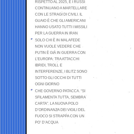
RISPETTO AL 2025, E I RUSSI
CONTINUANO A MARTELLARE
CON LE STRAGI DI CIVILI. IL
GUAIO È CHE GLI AMERICANI
HANNO USATO TUTTI I MISSILI
PER LA GUERRA IN IRAN
SOLO CHI È IN MALAFEDE
NON VUOLE VEDERE CHE
PUTIN È GIÀ IN GUERRA CON
L’EUROPA: TRA ATTACCHI
IBRIDI, TROLL E
INTERFERENZE, I BLITZ SONO
SOTTO GLI OCCHI DI TUTTI
OGNI GIORNO
CHE GOVERNO PATACCA. “SI
SFILAMENTA TUTTA, SEMBRA
CARTA”. LA NUOVA POLO
D’ORDINANZA DEI VIGILI DEL
FUOCO SI STRAPPA CON UN
PO’ D’ACQUA