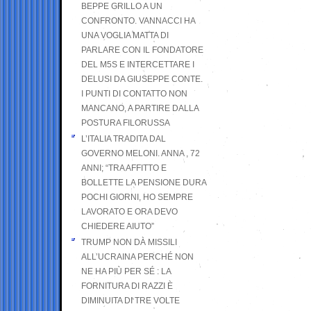
BEPPE GRILLO A UN
CONFRONTO. VANNACCI HA
UNA VOGLIA MATTA DI
PARLARE CON IL FONDATORE
DEL M5S E INTERCETTARE I
DELUSI DA GIUSEPPE CONTE.
I PUNTI DI CONTATTO NON
MANCANO, A PARTIRE DALLA
POSTURA FILORUSSA
L’ITALIA TRADITA DAL
GOVERNO MELONI. ANNA , 72
ANNI; “TRA AFFITTO E
BOLLETTE LA PENSIONE DURA
POCHI GIORNI, HO SEMPRE
LAVORATO E ORA DEVO
CHIEDERE AIUTO”
TRUMP NON DÀ MISSILI
ALL’UCRAINA PERCHÉ NON
NE HA PIÙ PER SÉ : LA
FORNITURA DI RAZZI È
DIMINUITA DI TRE VOLTE