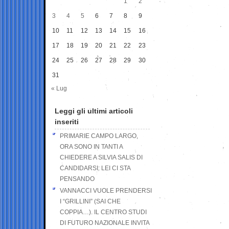
1
2
3
4
5
6
7
8
9
10
11
12
13
14
15
16
17
18
19
20
21
22
23
24
25
26
27
28
29
30
31
« Lug
Leggi gli ultimi articoli
inseriti
PRIMARIE CAMPO LARGO,
ORA SONO IN TANTI A
CHIEDERE A SILVIA SALIS DI
CANDIDARSI: LEI CI STA
PENSANDO
VANNACCI VUOLE PRENDERSI
I “GRILLINI” (SAI CHE
COPPIA…). IL CENTRO STUDI
DI FUTURO NAZIONALE INVITA