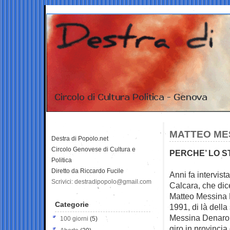
MATTEO MES
Destra di Popolo.net
Circolo Genovese di Cultura e
PERCHE’ LO S
Politica
Diretto da Riccardo Fucile
Anni fa intervis
Scrivici: destradipopolo@gmail.com
Calcara, che dic
Matteo Messina D
Categorie
1991, di là della
Messina Denaro –
100 giorni
(5)
giro in provincia