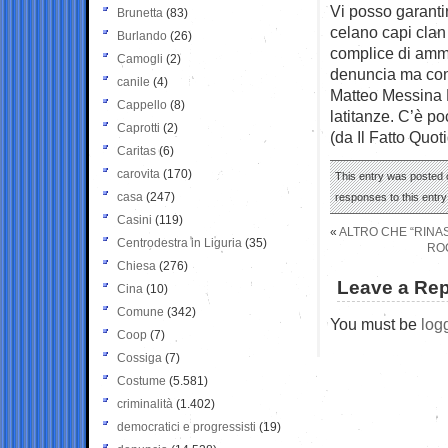
Vi posso garanti
Brunetta
(83)
celano capi clan
Burlando
(26)
complice di ammi
Camogli
(2)
denuncia ma con
canile
(4)
Matteo Messina D
Cappello
(8)
latitanze. C’è po
Caprotti
(2)
(da Il Fatto Quot
Caritas
(6)
carovita
(170)
This entry was posted o
casa
(247)
responses to this entr
Casini
(119)
«
ALTRO CHE “RINAS
Centrodestra in Liguria
(35)
ROC
Chiesa
(276)
Leave a Rep
Cina
(10)
Comune
(342)
You must be
log
Coop
(7)
Cossiga
(7)
Costume
(5.581)
criminalità
(1.402)
democratici e progressisti
(19)