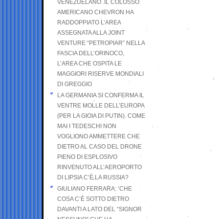
VENEZUELANO .IL COLOSSO
AMERICANO CHEVRON HA
RADDOPPIATO L’AREA
ASSEGNATA ALLA JOINT
VENTURE “PETROPIAR” NELLA
FASCIA DELL’ORINOCO,
L’AREA CHE OSPITA LE
MAGGIORI RISERVE MONDIALI
DI GREGGIO
LA GERMANIA SI CONFERMA IL
VENTRE MOLLE DELL’EUROPA
(PER LA GIOIA DI PUTIN). COME
MAI I TEDESCHI NON
VOGLIONO AMMETTERE CHE
DIETRO AL CASO DEL DRONE
PIENO DI ESPLOSIVO
RINVENUTO ALL’AEROPORTO
DI LIPSIA C’È LA RUSSIA?
GIULIANO FERRARA: ’CHE
COSA C’È SOTTO DIETRO
DAVANTI A LATO DEL “SIGNOR