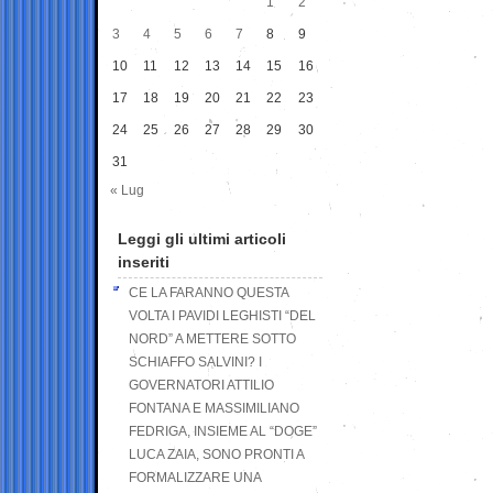
1
2
3
4
5
6
7
8
9
10
11
12
13
14
15
16
17
18
19
20
21
22
23
24
25
26
27
28
29
30
31
« Lug
Leggi gli ultimi articoli
inseriti
CE LA FARANNO QUESTA
VOLTA I PAVIDI LEGHISTI “DEL
NORD” A METTERE SOTTO
SCHIAFFO SALVINI? I
GOVERNATORI ATTILIO
FONTANA E MASSIMILIANO
FEDRIGA, INSIEME AL “DOGE”
LUCA ZAIA, SONO PRONTI A
FORMALIZZARE UNA