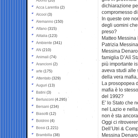
Aborto
(20)
dichiarazione pe
Acca Larentia
(2)
compromesso di c
Alcool
(3)
In queste ore no
Alemanno
(150)
degli uomini che
Alfano
(315)
preso?
Alitalia
(123)
Matteo Messina D
Ambiente
(341)
Patrizia Messina
AN
(210)
Messina Denaro ha
famiglia D’Alì St
Animali
(74)
più importante is
Arancioni
(2)
aveva studi alle
arte
(175)
della vera mafia, 
Attentato
(329)
La prosopopea di 
Auguri
(13)
mafia è lo stesso
Batini
(3)
del 1992?
Berlusconi
(4.295)
E’ lo Stato che n
Bersani
(234)
nel Lazio e nell
Biasotti
(12)
non è sta ancora 
Boldrini
(4)
Oggi ci ritrover
Bossi
(1.221)
Dell’Utri & Com
Messina Denaro l
Brambilla
(38)