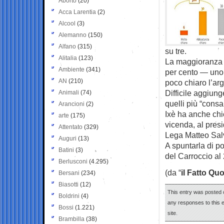
Aborto
(20)
Acca Larentia
(2)
Alcool
(3)
Alemanno
(150)
Alfano
(315)
su tre.
Alitalia
(123)
La maggioranza de
Ambiente
(341)
per cento — uno 
AN
(210)
poco chiaro l’ar
Difficile aggiunge
Animali
(74)
quelli più “consa
Arancioni
(2)
Ixè ha anche chie
arte
(175)
vicenda, al pres
Attentato
(329)
Lega Matteo Salv
Auguri
(13)
A spuntarla di po
Batini
(3)
del Carroccio al 
Berlusconi
(4.295)
(da “
il Fatto Qu
Bersani
(234)
Biasotti
(12)
This entry was posted 
Boldrini
(4)
any responses to this 
Bossi
(1.221)
site.
Brambilla
(38)