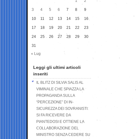
1
2
3
4
5
6
7
8
9
10
11
12
13
14
15
16
17
18
19
20
21
22
23
24
25
26
27
28
29
30
31
« Lug
Leggi gli ultimi articoli
inseriti
IL BLITZ DI SILVIA SALIS AL
VIMINALE CHE SPIAZZA LA
PROPAGANDA SULLA
“PERCEZIONE” DI IN-
SICUREZZA DEI SOVRANISTI:
SI FA RICEVERE DA
PIANTEDOSI E OTTIENE LA
COLLABORAZIONE DEL
MINISTRO SENZA CEDERE SU