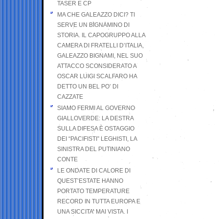
TASER E CP
MA CHE GALEAZZO DICI? TI
SERVE UN BIGNAMINO DI
STORIA. IL CAPOGRUPPO ALLA
CAMERA DI FRATELLI D’ITALIA,
GALEAZZO BIGNAMI, NEL SUO
ATTACCO SCONSIDERATO A
OSCAR LUIGI SCALFARO HA
DETTO UN BEL PO’ DI
CAZZATE
SIAMO FERMI AL GOVERNO
GIALLOVERDE: LA DESTRA
SULLA DIFESA È OSTAGGIO
DEI “PACIFISTI” LEGHISTI, LA
SINISTRA DEL PUTINIANO
CONTE
LE ONDATE DI CALORE DI
QUEST’ESTATE HANNO
PORTATO TEMPERATURE
RECORD IN TUTTA EUROPA E
UNA SICCITA’ MAI VISTA. I