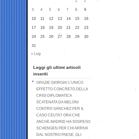
1
2
3
4
5
6
7
8
9
10
11
12
13
14
15
16
17
18
19
20
21
22
23
24
25
26
27
28
29
30
31
« Lug
Leggi gli ultimi articoli
inseriti
GRAZIE GIORGIA! L’UNICO
EFFETTO CONCRETO DELLA
CRISI DIPLOMATICA
SCATENATA DA MELONI
CONTRO SANCHEZ PER IL
CASO CEUTA? ORA CHE
ANCHE MADRID HA SOSPESO
SCHENGEN PER CHI ARRIVA
DAL NOSTRO PAESE, GLI