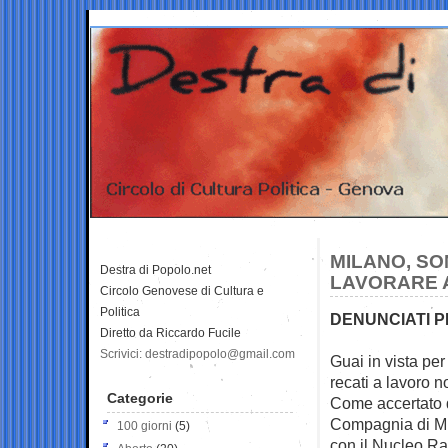
MILANO, SO
Destra di Popolo.net
LAVORARE 
Circolo Genovese di Cultura e
Politica
DENUNCIATI P
Diretto da Riccardo Fucile
Scrivici: destradipopolo@gmail.com
Guai in vista per
recati a lavoro
no
Categorie
Come accertato da
Compagnia di Mil
100 giorni
(5)
con il Nucleo Rad