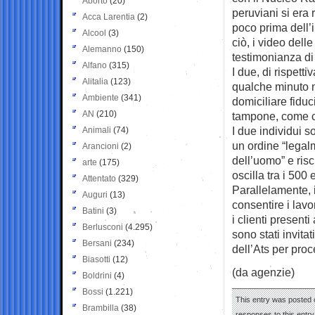
Aborto
(20)
peruviani si era 
Acca Larentia
(2)
poco prima dell’i
Alcool
(3)
ciò, i video dell
Alemanno
(150)
testimonianza di 
Alfano
(315)
I due, di rispett
Alitalia
(123)
qualche minuto n
Ambiente
(341)
domiciliare fiduc
AN
(210)
tampone, come co
I due individui s
Animali
(74)
un ordine “legalm
Arancioni
(2)
dell’uomo” e ris
arte
(175)
oscilla tra i 500 
Attentato
(329)
Parallelamente, 
Auguri
(13)
consentire i lavor
Batini
(3)
i clienti presenti
Berlusconi
(4.295)
sono stati invita
Bersani
(234)
dell’Ats per proc
Biasotti
(12)
(da agenzie)
Boldrini
(4)
Bossi
(1.221)
This entry was posted o
Brambilla
(38)
responses to this entr