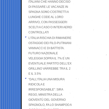
ITALIANI CHE HANNO DECISO
DI PASSARE LE VACANZE IN
SPAGNA SONO COSTRETTI A
LUNGHE CODE AL LORO
ARRIVO, CON PASSEGGERI
SCELTI A CASO O INTERI AEREI
CONTROLLATI
L’ITALIA RISCHIA DI RIMANERE
OSTAGGIO DEI FILO-PUTINIANI
VANNACCI E DI BATTISTA.
FUTURO NAZIONALE
VELEGGIA SOPRA IL 7% E UN
EVENTUALE PARTITO DELL’EX
GRILLINO VARREBBE TRA IL 2
E IL 3.5%
“DALL’ITALIA UNA MISURA
RIDICOLA E
IRRESPONSABILE”: SIRA
REGO, MINISTRA DELLA
GIOVENTÙ DEL GOVERNO
SPAGNOLO, FA LO SHAMPOO A