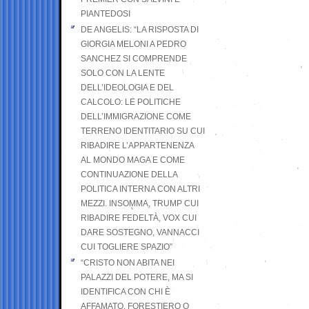
PIANTEDOSI
DE ANGELIS: “LA RISPOSTA DI
GIORGIA MELONI A PEDRO
SANCHEZ SI COMPRENDE
SOLO CON LA LENTE
DELL’IDEOLOGIA E DEL
CALCOLO: LE POLITICHE
DELL’IMMIGRAZIONE COME
TERRENO IDENTITARIO SU CUI
RIBADIRE L’APPARTENENZA
AL MONDO MAGA E COME
CONTINUAZIONE DELLA
POLITICA INTERNA CON ALTRI
MEZZI. INSOMMA, TRUMP CUI
RIBADIRE FEDELTÀ, VOX CUI
DARE SOSTEGNO, VANNACCI
CUI TOGLIERE SPAZIO”
“CRISTO NON ABITA NEI
PALAZZI DEL POTERE, MA SI
IDENTIFICA CON CHI È
AFFAMATO, FORESTIERO O