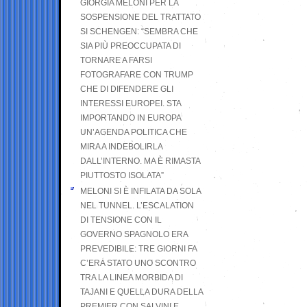
GIORGIA MELONI PER LA
SOSPENSIONE DEL TRATTATO
SI SCHENGEN: “SEMBRA CHE
SIA PIÙ PREOCCUPATA DI
TORNARE A FARSI
FOTOGRAFARE CON TRUMP
CHE DI DIFENDERE GLI
INTERESSI EUROPEI. STA
IMPORTANDO IN EUROPA
UN’AGENDA POLITICA CHE
MIRA A INDEBOLIRLA
DALL’INTERNO. MA È RIMASTA
PIUTTOSTO ISOLATA”
MELONI SI È INFILATA DA SOLA
NEL TUNNEL. L’ESCALATION
DI TENSIONE CON IL
GOVERNO SPAGNOLO ERA
PREVEDIBILE: TRE GIORNI FA
C’ERA STATO UNO SCONTRO
TRA LA LINEA MORBIDA DI
TAJANI E QUELLA DURA DELLA
PREMIER CON SALVINI E