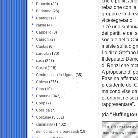
che è politicamen
Brunetta
(83)
relazione con la 
Burlando
(26)
gruppo e la dir
Camogli
(2)
vicesegretario.
canile
(4)
“C’è una sintonia
Cappello
(8)
dei partiti e dei
sociale della Ch
Caprotti
(2)
insiste sulla dig
Caritas
(6)
Lo dice Stefano F
carovita
(170)
Il deputato Democ
casa
(247)
di Renzi che recu
Casini
(119)
A proposito di po
Centrodestra in Liguria
(35)
Fassina afferma:
Chiesa
(276)
presidente del C
Cina
(10)
ma condivise da p
Comune
(342)
economici e soci
Coop
(7)
rappresentare”.
Cossiga
(7)
(da
“Huffington
Costume
(5.581)
criminalità
(1.402)
This entry was posted o
democratici e progressisti
(19)
can follow any response