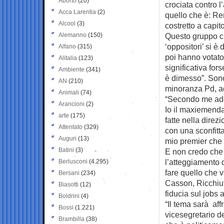
Aborto
(20)
crociata contro l’
Acca Larentia
(2)
quello che è: Re
Alcool
(3)
costretto a capito
Alemanno
(150)
Questo gruppo c
‘oppositori’ si è
Alfano
(315)
poi hanno votato 
Alitalia
(123)
significativa fors
Ambiente
(341)
è dimesso”. Sono
AN
(210)
minoranza Pd, ad
Animali
(74)
“Secondo me ade
Arancioni
(2)
Io il maxiemenda
arte
(175)
fatte nella direz
Attentato
(329)
con una sconfitta
Auguri
(13)
mio premier che d
Batini
(3)
E non credo che i
l’atteggiamento 
Berlusconi
(4.295)
fare quello che 
Bersani
(234)
Casson, Ricchiut
Biasotti
(12)
fiducia sul jobs a
Boldrini
(4)
“Il tema sarà af
Bossi
(1.221)
vicesegretario d
Brambilla
(38)