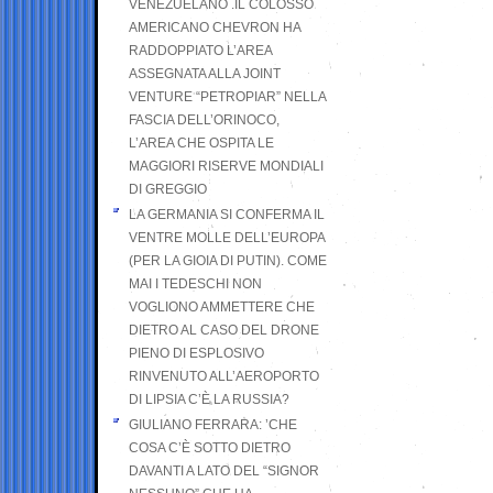
VENEZUELANO .IL COLOSSO
AMERICANO CHEVRON HA
RADDOPPIATO L’AREA
ASSEGNATA ALLA JOINT
VENTURE “PETROPIAR” NELLA
FASCIA DELL’ORINOCO,
L’AREA CHE OSPITA LE
MAGGIORI RISERVE MONDIALI
DI GREGGIO
LA GERMANIA SI CONFERMA IL
VENTRE MOLLE DELL’EUROPA
(PER LA GIOIA DI PUTIN). COME
MAI I TEDESCHI NON
VOGLIONO AMMETTERE CHE
DIETRO AL CASO DEL DRONE
PIENO DI ESPLOSIVO
RINVENUTO ALL’AEROPORTO
DI LIPSIA C’È LA RUSSIA?
GIULIANO FERRARA: ’CHE
COSA C’È SOTTO DIETRO
DAVANTI A LATO DEL “SIGNOR