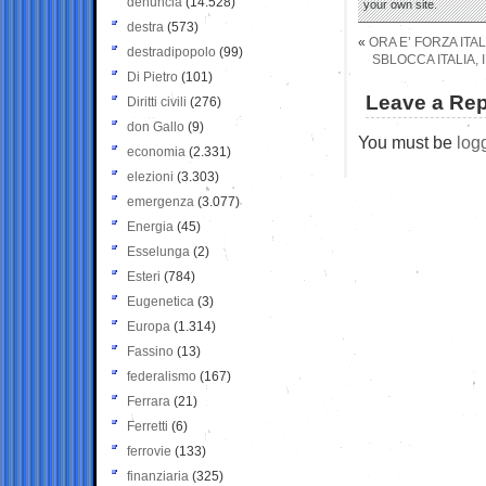
denuncia
(14.528)
your own site.
destra
(573)
«
ORA E’ FORZA ITA
destradipopolo
(99)
SBLOCCA ITALIA,
Di Pietro
(101)
Leave a Rep
Diritti civili
(276)
don Gallo
(9)
You must be
log
economia
(2.331)
elezioni
(3.303)
emergenza
(3.077)
Energia
(45)
Esselunga
(2)
Esteri
(784)
Eugenetica
(3)
Europa
(1.314)
Fassino
(13)
federalismo
(167)
Ferrara
(21)
Ferretti
(6)
ferrovie
(133)
finanziaria
(325)