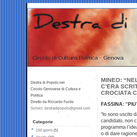
MINEO: “N
Destra di Popolo.net
C’ERA SCRI
Circolo Genovese di Cultura e
CROCIATA C
Politica
Diretto da Riccardo Fucile
FASSINA: “PI
Scrivici: destradipopolo@gmail.com
“Io sono uscito 
candidato, non c
Categorie
programma l’idea
100 giorni
(5)
o di dare ragion