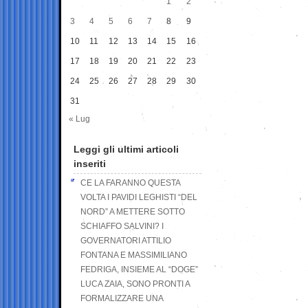
1
2
3
4
5
6
7
8
9
10
11
12
13
14
15
16
17
18
19
20
21
22
23
24
25
26
27
28
29
30
31
« Lug
Leggi gli ultimi articoli
inseriti
CE LA FARANNO QUESTA
VOLTA I PAVIDI LEGHISTI “DEL
NORD” A METTERE SOTTO
SCHIAFFO SALVINI? I
GOVERNATORI ATTILIO
FONTANA E MASSIMILIANO
FEDRIGA, INSIEME AL “DOGE”
LUCA ZAIA, SONO PRONTI A
FORMALIZZARE UNA