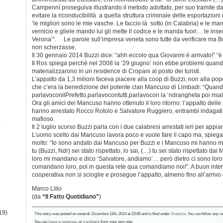
Campennì proseguiva illustrando il metodo adottato, per suo tramite dal
evitare la riconducibilità a quella struttura criminale delle esportazioni d
‘le migliori sono le mie vasche. Le faccio là sotto (in Calabria) e le ma
vernicio e gliele mando lui gli mette il codice e le manda fuori… le inser
Verona’”. Le parole sull’impresa veneta sono tutte da verificare ma 
non scherzasse.
Il 30 gennaio 2014 Buzzi dice: “ahh eccolo qua Giovanni è arrivato!” “è 
Il Ros spiega perchè nel 2008 la ’29 giugno’ non ebbe problemi quando 
materializzarono in un residence di Cropani al posto dei turisti.
L’appalto da 1,3 milioni faceva piacere alla coop di Buzzi, non alla pop
che c’era la benedizione del potente clan Mancuso di Limbadi: “Quand
parlavoconilPrefetto,parlavocontutti,parlavocon la ‘ndrangheta poi risal
Ora gli amici dei Mancuso hanno ottenuto il loro ritorno: l’appalto delle 
hanno arrestato Rocco Rotolo e Salvatore Ruggiero, entrambi indagati 
mafioso.
)
Il 2 luglio scorso Buzzi parla con i due calabresi arrestati ieri per app
L’uomo scelto dai Mancuso lavora poco e vuole fare il capo ma, spiega
molto: “Io sono andato dai Mancuso per Buzzi e i Mancuso mi hanno m
tu (Buzzi, Ndr) sei stato rispettato, lo sai, (…) tu sei stato rispettato 
loro mi mandano e dico ‘Salvatore, andiamo’… però dietro ci sono loro
comandano loro, poi in questa rete qua comandiamo noi!”. A buon inte
cooperativa non si scioglie e prosegue l’appalto, almeno fino all’arrivo
Marco Lillo
(da
“Il Fatto Quotidiano”
)
19)
This entry was posted on venerdì, Dicembre 12th, 2014 at 23:08 and is filed under
Giustizia
. You can follow any r
You can
leave a response
, or
trackback
from your own site.