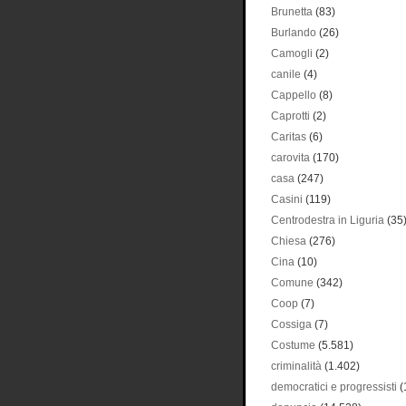
Brunetta
(83)
Burlando
(26)
Camogli
(2)
canile
(4)
Cappello
(8)
Caprotti
(2)
Caritas
(6)
carovita
(170)
casa
(247)
Casini
(119)
Centrodestra in Liguria
(35
Chiesa
(276)
Cina
(10)
Comune
(342)
Coop
(7)
Cossiga
(7)
Costume
(5.581)
criminalità
(1.402)
democratici e progressisti
(