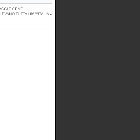
AGGI E CENE
LEVANO TUTTA Lâ€™ITALIA
»