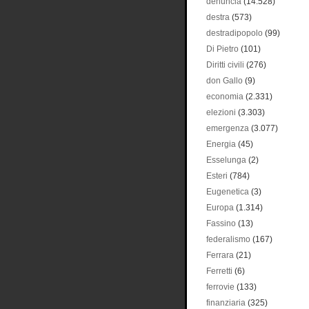
denuncia
(14.528)
destra
(573)
destradipopolo
(99)
Di Pietro
(101)
Diritti civili
(276)
don Gallo
(9)
economia
(2.331)
elezioni
(3.303)
emergenza
(3.077)
Energia
(45)
Esselunga
(2)
Esteri
(784)
Eugenetica
(3)
Europa
(1.314)
Fassino
(13)
federalismo
(167)
Ferrara
(21)
Ferretti
(6)
ferrovie
(133)
finanziaria
(325)