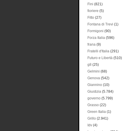
Fini
(821)
fioriere
(5)
Fitto
(27)
Fontana di Trevi
(1)
Formigoni
(90)
Forza Italia
(596)
frana
(9)
Fratelli d'Italia
(291)
Futuro e Libertà
(510)
g8
(25)
Gelmini
(68)
Genova
(542)
Giannino
(10)
Giustizia
(5.784)
governo
(5.799)
Grasso
(22)
Green Italia
(1)
Grillo
(2.941)
Idv
(4)