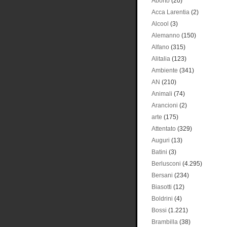
Aborto
(20)
Acca Larentia
(2)
Alcool
(3)
Alemanno
(150)
Alfano
(315)
Alitalia
(123)
Ambiente
(341)
AN
(210)
Animali
(74)
Arancioni
(2)
arte
(175)
Attentato
(329)
Auguri
(13)
Batini
(3)
Berlusconi
(4.295)
Bersani
(234)
Biasotti
(12)
Boldrini
(4)
Bossi
(1.221)
Brambilla
(38)