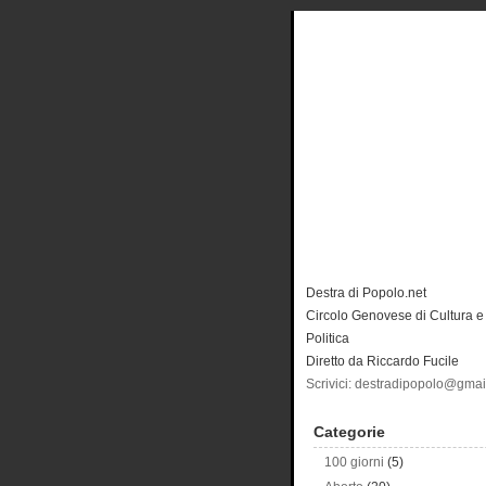
Destra di Popolo.net
Circolo Genovese di Cultura e
Politica
Diretto da Riccardo Fucile
Scrivici: destradipopolo@gma
Categorie
100 giorni
(5)