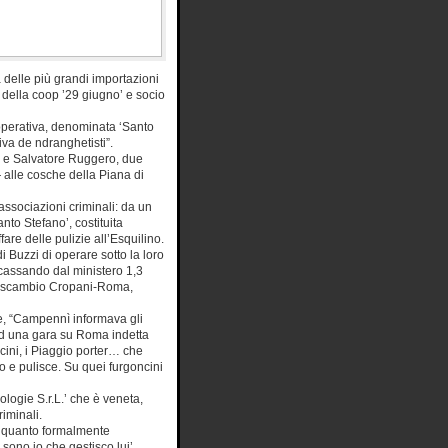
 delle più grandi importazioni
s della coop ’29 giugno’ e socio
cooperativa, denominata ‘Santo
va de ndranghetisti”.
lo e Salvatore Ruggero, due
 alle cosche della Piana di
 associazioni criminali: da un
anto Stefano’, costituita
e delle pulizie all’Esquilino.
 Buzzi di operare sotto la loro
ncassando dal ministero 1,3
lo scambio Cropani-Roma,
te, “Campennì informava gli
 ad una gara su Roma indetta
ncini, i Piaggio porter… che
o e pulisce. Su quei furgoncini
ologie S.r.L.’ che è veneta,
iminali.
r quanto formalmente
sono io che gestisco lui’.