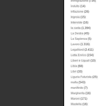
Immigrazione
(734)
indulto
(14)
inflazione
(26)
Ingroia
(15)
Interviste
(16)
la casta
(1.394)
La Destra
(45)
La Sapienza
(5)
Lavoro
(1.316)
LegaNord
(2.411)
Letta Enrico
(154)
Liberi e Uguali
(10)
Libia
(68)
Libri
(33)
Liguria Futurista
(25)
mafia
(543)
manifesto
(7)
Margherita
(16)
Maroni
(171)
Mastella
(16)