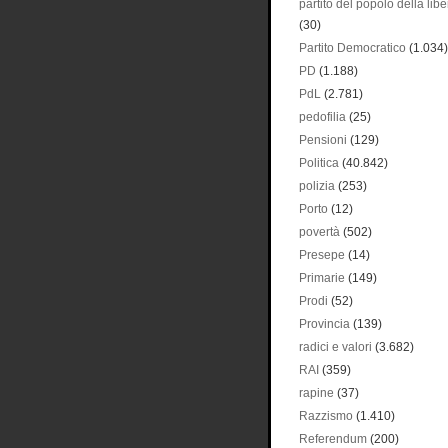
partito del popolo della libe
(30)
Partito Democratico
(1.034)
PD
(1.188)
PdL
(2.781)
pedofilia
(25)
Pensioni
(129)
Politica
(40.842)
polizia
(253)
Porto
(12)
povertà
(502)
Presepe
(14)
Primarie
(149)
Prodi
(52)
Provincia
(139)
radici e valori
(3.682)
RAI
(359)
rapine
(37)
Razzismo
(1.410)
Referendum
(200)