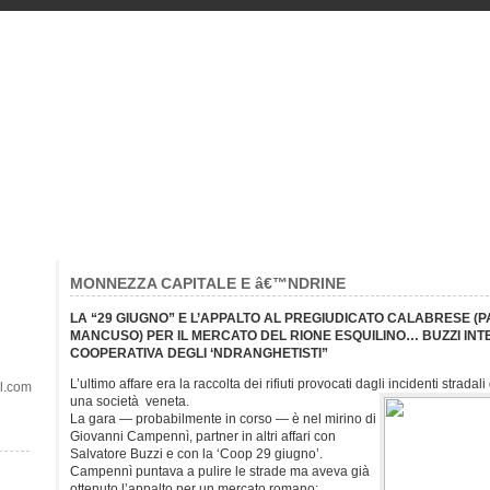
MONNEZZA CAPITALE E â€™NDRINE
LA “29 GIUGNO” E L’APPALTO AL PREGIUDICATO CALABRESE (
MANCUSO) PER IL MERCATO DEL RIONE ESQUILINO… BUZZI INT
COOPERATIVA DEGLI ‘NDRANGHETISTI”
L’ultimo affare era la raccolta dei rifiuti provocati dagli incidenti strada
il.com
una società veneta.
La gara — probabilmente in corso — è nel mirino di
Giovanni Campennì, partner in altri affari con
Salvatore Buzzi e con la ‘Coop 29 giugno’.
Campennì puntava a pulire le strade ma aveva già
ottenuto l’appalto per un mercato romano: