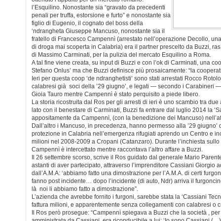
l’Esquilino. Nonostante sia “gravato da precedenti
penali per truffa, estorsione e furto” e nonostante sia
figlio di Eugenio, il cognato del boss della
‘ndrangheta Giuseppe Mancuso, nonostante sia il
fratello di Francesco Campennì (arrestato nell’operazione Decollo, una
di droga mai scoperta in Calabria) era il partner prescelto da Buzzi, ra
di Massimo Carminati, per la pulizia del mercato Esquilino a Roma.
A tal fine viene creata, su input di Buzzi e con l’ok di Carminati, una 
Stefano Onlus’ ma che Buzzi definisce più prosaicamente: “la cooperati
Ieri per questa coop ‘de ndranghetisti’ sono stati arrestati Rocco Roto
calabresi già soci della ’29 giugno’, e legati — secondo i Carabineri —
Gioia Tauro mentre Campennì è stato perquisito a piede libero.
La storia ricostruita dal Ros per gli arresti di ieri è uno scambio tra due
lato con il benestare di Carminati, Buzzi fa entrare dal luglio 2014 la ‘S
appositamente da Campennì, (con la benedizione dei Mancuso) nell’affar
Dall’altro i Mancuso, in precedenza, hanno permesso alla ’29 giugno’ di
protezione in Calabria nell’emergenza rifugiati aprendo un Centro e i
milioni nel 2008-2009 a Cropani (Catanzaro). Durante l’inchiesta sul
Campennì è intercettato mentre raccontava l’altro affare a Buzzi.
Il 26 settembre scorso, scrive il Ros guidato dal generale Mario Paren
astanti di aver partecipato, attraverso l’imprenditore Cassiani Giorgio
dall’A.M.A: ‘abbiamo fatto una dimostrazione per l’A.M.A. di certi furgo
fanno post incidente… dopo l’incidente (di auto, Ndr) arriva il furgoncin
là noi li abbiamo fatto a dimostrazione”.
L’azienda che avrebbe fornito i furgoni, sarebbe stata la ‘Cassiani Tecn
fattura milioni, e apparentemente senza collegamenti con calabresi o cr
Il Ros però prosegue: “Campennì spiegava a Buzzi che la società , pe
amministrata da Cassiani, era riconducibile a lui: ‘Io sono Cassiani (…) 