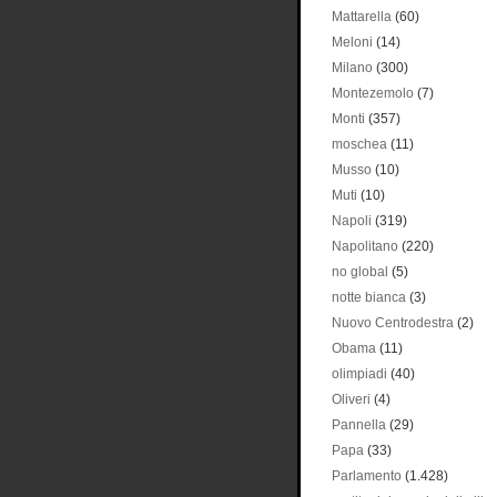
Mattarella
(60)
Meloni
(14)
Milano
(300)
Montezemolo
(7)
Monti
(357)
moschea
(11)
Musso
(10)
Muti
(10)
Napoli
(319)
Napolitano
(220)
no global
(5)
notte bianca
(3)
Nuovo Centrodestra
(2)
Obama
(11)
olimpiadi
(40)
Oliveri
(4)
Pannella
(29)
Papa
(33)
Parlamento
(1.428)