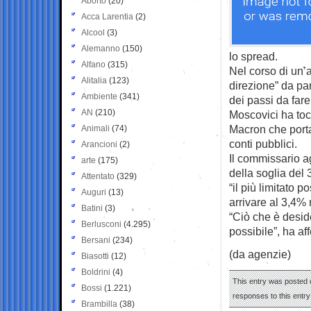
Aborto
(20)
Acca Larentia
(2)
Alcool
(3)
Alemanno
(150)
lo spread.
Alfano
(315)
Nel corso di un’
Alitalia
(123)
direzione” da par
Ambiente
(341)
dei passi da fare
AN
(210)
Moscovici ha toc
Macron che porta
Animali
(74)
conti pubblici.
Arancioni
(2)
Il commissario ag
arte
(175)
della soglia del 
Attentato
(329)
“il più limitato 
Auguri
(13)
arrivare al 3,4%
Batini
(3)
“Ciò che è desid
Berlusconi
(4.295)
possibile”, ha af
Bersani
(234)
(da agenzie)
Biasotti
(12)
Boldrini
(4)
This entry was posted 
Bossi
(1.221)
responses to this entr
Brambilla
(38)