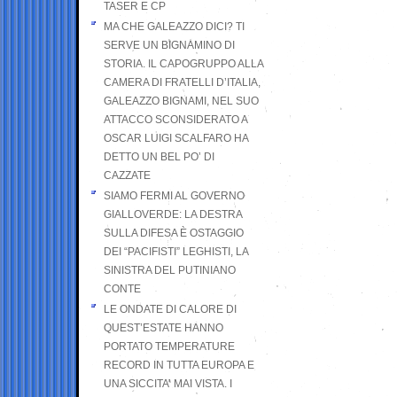
TASER E CP
MA CHE GALEAZZO DICI? TI
SERVE UN BIGNAMINO DI
STORIA. IL CAPOGRUPPO ALLA
CAMERA DI FRATELLI D’ITALIA,
GALEAZZO BIGNAMI, NEL SUO
ATTACCO SCONSIDERATO A
OSCAR LUIGI SCALFARO HA
DETTO UN BEL PO’ DI
CAZZATE
SIAMO FERMI AL GOVERNO
GIALLOVERDE: LA DESTRA
SULLA DIFESA È OSTAGGIO
DEI “PACIFISTI” LEGHISTI, LA
SINISTRA DEL PUTINIANO
CONTE
LE ONDATE DI CALORE DI
QUEST’ESTATE HANNO
PORTATO TEMPERATURE
RECORD IN TUTTA EUROPA E
UNA SICCITA’ MAI VISTA. I