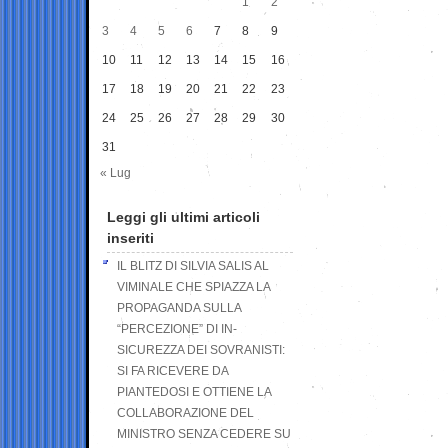
1
2
3
4
5
6
7
8
9
10
11
12
13
14
15
16
17
18
19
20
21
22
23
24
25
26
27
28
29
30
31
« Lug
Leggi gli ultimi articoli
inseriti
IL BLITZ DI SILVIA SALIS AL
VIMINALE CHE SPIAZZA LA
PROPAGANDA SULLA
“PERCEZIONE” DI IN-
SICUREZZA DEI SOVRANISTI:
SI FA RICEVERE DA
PIANTEDOSI E OTTIENE LA
COLLABORAZIONE DEL
MINISTRO SENZA CEDERE SU