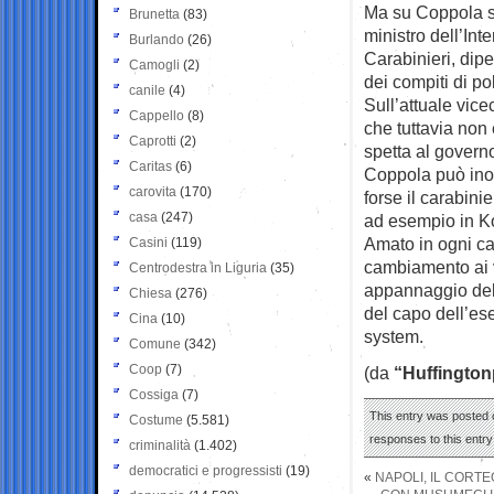
Ma su Coppola si 
Brunetta
(83)
ministro dell’In
Burlando
(26)
Carabinieri, di
Camogli
(2)
dei compiti di po
canile
(4)
Sull’attuale vic
Cappello
(8)
che tuttavia non
Caprotti
(2)
spetta al governo
Caritas
(6)
Coppola può inol
carovita
(170)
forse il carabini
casa
(247)
ad esempio in K
Amato in ogni ca
Casini
(119)
cambiamento ai ve
Centrodestra in Liguria
(35)
appannaggio del 
Chiesa
(276)
del capo dell’es
Cina
(10)
system.
Comune
(342)
Coop
(7)
(da
“Huffington
Cossiga
(7)
This entry was posted 
Costume
(5.581)
responses to this entr
criminalità
(1.402)
democratici e progressisti
(19)
«
NAPOLI, IL CORTE