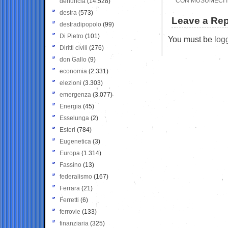
CON MUSUMECI IN
denuncia
(14.528)
destra
(573)
Leave a Rep
destradipopolo
(99)
Di Pietro
(101)
You must be
log
Diritti civili
(276)
don Gallo
(9)
economia
(2.331)
elezioni
(3.303)
emergenza
(3.077)
Energia
(45)
Esselunga
(2)
Esteri
(784)
Eugenetica
(3)
Europa
(1.314)
Fassino
(13)
federalismo
(167)
Ferrara
(21)
Ferretti
(6)
ferrovie
(133)
finanziaria
(325)