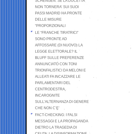
SCHENGEN. SE LA DUCETTA
NON TORNERA’ SUI SUOI
PASSI MADRID HA PRONTE
DELLE MISURE
“PROPORZIONALI
LE “FRANCHE TIRATRICI”
SONO PRONTE AD
AFFOSSARE (DI NUOVO) LA
LEGGE ELETTORALE? IL
BLUFF SULLE PREFERENZE
ANNUNCIATO CON TONI
TRIONFALISTICI DA MELONI E
ALLEATI FA INCAZZARE LE
PARLAMENTARI DEL
CENTRODESTRA,
INCAROGNITE
SULL’ALTERNANZA DI GENERE
CHE NON C’E’
FACT-CHECKING: I FALSI
MESSAGGI E LA PROPAGANDA
DIETRO LA TRAGEDIA DI
CEUTA: LA DISINFORMAZIONE