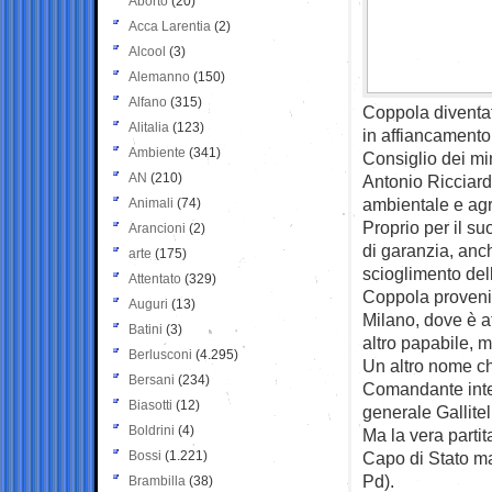
Aborto
(20)
Acca Larentia
(2)
Alcool
(3)
Alemanno
(150)
Alfano
(315)
Coppola diventa
Alitalia
(123)
in affiancamento
Ambiente
(341)
Consiglio dei min
AN
(210)
Antonio Ricciard
ambientale e agr
Animali
(74)
Proprio per il s
Arancioni
(2)
di garanzia, anch
arte
(175)
scioglimento dell
Attentato
(329)
Coppola proveniv
Auguri
(13)
Milano, dove è a
Batini
(3)
altro papabile, m
Berlusconi
(4.295)
Un altro nome ch
Bersani
(234)
Comandante inte
Biasotti
(12)
generale Gallitel
Boldrini
(4)
Ma la vera partit
Bossi
(1.221)
Capo di Stato ma
Pd).
Brambilla
(38)