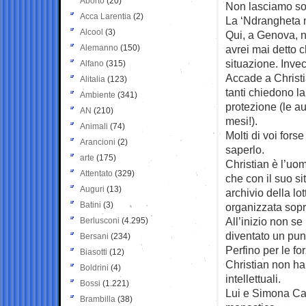
Aborto
(20)
Non lasciamo so
Acca Larentia
(2)
La ‘Ndrangheta 
Alcool
(3)
Qui, a Genova, ne
Alemanno
(150)
avrei mai detto 
situazione. Invec
Alfano
(315)
Accade a Christi
Alitalia
(123)
tanti chiedono l
Ambiente
(341)
protezione (le a
AN
(210)
mesi!).
Animali
(74)
Molti di voi for
Arancioni
(2)
saperlo.
arte
(175)
Christian è l’uo
Attentato
(329)
che con il suo si
Auguri
(13)
archivio della lot
Batini
(3)
organizzata sopra
All’inizio non se 
Berlusconi
(4.295)
diventato un punto
Bersani
(234)
Perfino per le for
Biasotti
(12)
Christian non ha 
Boldrini
(4)
intellettuali.
Bossi
(1.221)
Lui e Simona Cas
Brambilla
(38)