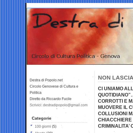
NON LASCI
Destra di Popolo.net
Circolo Genovese di Cultura e
CI UNIAMO AL
Politica
QUOTIDIANO”…
Diretto da Riccardo Fucile
CORROTTI E M
Scrivici: destradipopolo@gmail.com
MUOVERE IL C
COLLUSIONI MA
Categorie
CHIACCHIERE 
CRIMINALITA’
100 giorni
(5)