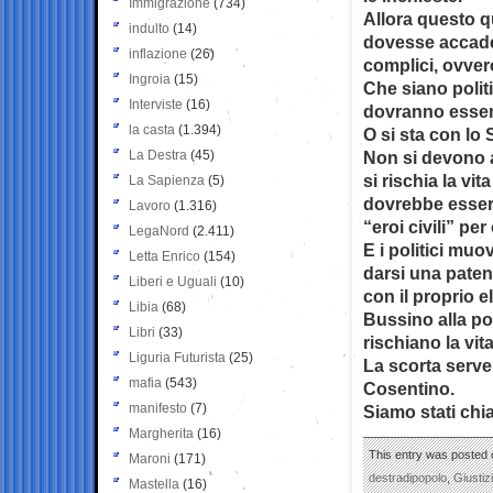
Immigrazione
(734)
Allora questo q
indulto
(14)
dovesse accader
inflazione
(26)
complici, ovver
Ingroia
(15)
Che siano politi
Interviste
(16)
dovranno esser
la casta
(1.394)
O si sta con lo 
La Destra
(45)
Non si devono a
si rischia la vi
La Sapienza
(5)
dovrebbe essere 
Lavoro
(1.316)
“eroi civili” per 
LegaNord
(2.411)
E i politici muo
Letta Enrico
(154)
darsi una paten
Liberi e Uguali
(10)
con il proprio e
Libia
(68)
Bussino alla por
Libri
(33)
rischiano la vita
Liguria Futurista
(25)
La scorta serve
mafia
(543)
Cosentino.
manifesto
(7)
Siamo stati chia
Margherita
(16)
This entry was posted 
Maroni
(171)
destradipopolo
,
Giustiz
Mastella
(16)