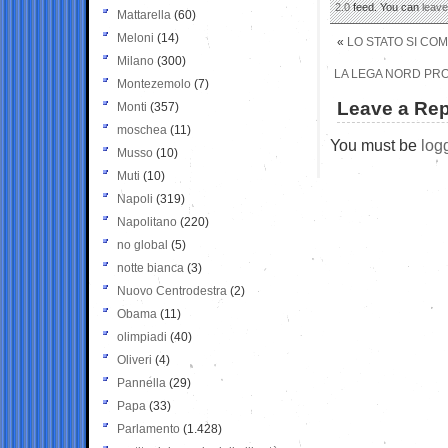
2.0
feed. You can
leav
Mattarella
(60)
Meloni
(14)
«
LO STATO SI COM
Milano
(300)
LA LEGA NORD PROV
Montezemolo
(7)
Leave a Rep
Monti
(357)
moschea
(11)
You must be
log
Musso
(10)
Muti
(10)
Napoli
(319)
Napolitano
(220)
no global
(5)
notte bianca
(3)
Nuovo Centrodestra
(2)
Obama
(11)
olimpiadi
(40)
Oliveri
(4)
Pannella
(29)
Papa
(33)
Parlamento
(1.428)