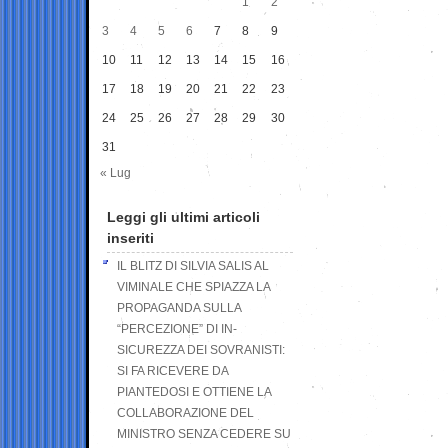
1
2
3
4
5
6
7
8
9
10
11
12
13
14
15
16
17
18
19
20
21
22
23
24
25
26
27
28
29
30
31
« Lug
Leggi gli ultimi articoli
inseriti
IL BLITZ DI SILVIA SALIS AL
VIMINALE CHE SPIAZZA LA
PROPAGANDA SULLA
“PERCEZIONE” DI IN-
SICUREZZA DEI SOVRANISTI:
SI FA RICEVERE DA
PIANTEDOSI E OTTIENE LA
COLLABORAZIONE DEL
MINISTRO SENZA CEDERE SU