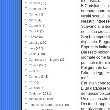
monastica.
Brunetta
(83)
E Christian, con
Burlando
(26)
neppure quarant’
Camogli
(2)
vestiti scuri, gli a
canile
(4)
Nessun interesse
Cappello
(8)
Scavano alla ric
nella sua crociat
Caprotti
(2)
Sembra impossibi
Caritas
(6)
rispettata. E ugu
carovita
(170)
Eppure in Italia 
casa
(247)
Del resto bisogn
Casini
(119)
giornate come fa C
Centrodestra in Liguria
(35)
pullman e treni r
Chiesa
(276)
Poi giornate tapp
Cina
(10)
l’altra, a leggere
Comune
(342)
mafia.
Coop
(7)
Christian conosce
È un database vi
Cossiga
(7)
denunciando con
Costume
(5.581)
Un mastino che n
criminalità
(1.402)
Decine di appost
democratici e progressisti
(19)
per pizzicare que