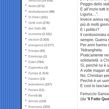
denuncia
(14.528)
Peggio dello stal
destra
(573)
E all’inizio tutt
destradipopolo
(99)
Liguria…”.
Di Pietro
(101)
Invece aveva ragi
Diritti civili
(276)
più di molti giorn
don Gallo
(9)
E i politici?
economia
(2.331)
Il centrosinistra
sempre. Guerra 
elezioni
(3.303)
Per anni hanno s
emergenza
(3.077)
‘Ndrangheta.
Energia
(45)
Praticamente nes
Esselunga
(2)
solidarietà a Chr
Esteri
(784)
Sì, perchè lui è 
Eugenetica
(3)
A volte magari sb
Europa
(1.314)
No, Christian pe
Fassino
(13)
Perchè è un uom
federalismo
(167)
E così lo lascian
Ferrara
(21)
Ferruccio Sansa
Ferretti
(6)
(da “
Il Fatto Qu
ferrovie
(133)
finanziaria
(325)