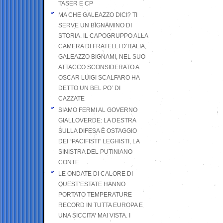
TASER E CP
MA CHE GALEAZZO DICI? TI
SERVE UN BIGNAMINO DI
STORIA. IL CAPOGRUPPO ALLA
CAMERA DI FRATELLI D’ITALIA,
GALEAZZO BIGNAMI, NEL SUO
ATTACCO SCONSIDERATO A
OSCAR LUIGI SCALFARO HA
DETTO UN BEL PO’ DI
CAZZATE
SIAMO FERMI AL GOVERNO
GIALLOVERDE: LA DESTRA
SULLA DIFESA È OSTAGGIO
DEI “PACIFISTI” LEGHISTI, LA
SINISTRA DEL PUTINIANO
CONTE
LE ONDATE DI CALORE DI
QUEST’ESTATE HANNO
PORTATO TEMPERATURE
RECORD IN TUTTA EUROPA E
UNA SICCITA’ MAI VISTA. I