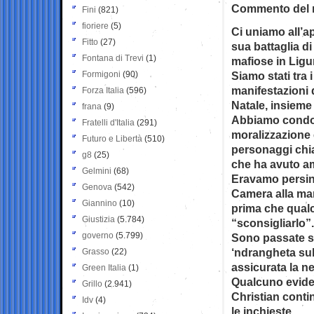
Commento del n
Fini
(821)
fioriere
(5)
Ci uniamo all’ap
Fitto
(27)
sua battaglia d
Fontana di Trevi
(1)
mafiose in Ligur
Formigoni
(90)
Siamo stati tra i
manifestazioni 
Forza Italia
(596)
Natale, insieme
frana
(9)
Abbiamo condott
Fratelli d'Italia
(291)
moralizzazione co
Futuro e Libertà
(510)
personaggi chia
g8
(25)
che ha avuto am
Gelmini
(68)
Eravamo persino 
Genova
(542)
Camera alla man
Giannino
(10)
prima che qualcu
Giustizia
(5.784)
“sconsigliarlo”.
governo
(5.799)
Sono passate se
‘ndrangheta sull
Grasso
(22)
assicurata la n
Green Italia
(1)
Qualcuno evide
Grillo
(2.941)
Christian contin
Idv
(4)
le inchieste.