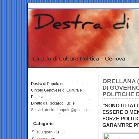
ORELLANA (M
Destra di Popolo.net
DI GOVERNO
Circolo Genovese di Cultura e
POLITICHE 
Politica
Diretto da Riccardo Fucile
“SONO GLI AT
Scrivici: destradipopolo@gmail.com
ESSERE O ME
FORZE POLITI
Categorie
GARANTIRE P
100 giorni
(5)