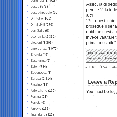
denuncia
(14.528)
Assicura di dedi
destra
(573)
perchè “è la fede
destradipopolo
(99)
altri”.
Di Pietro
(101)
“Per questi obie
Diritti civili
(276)
prosegue il sena
don Gallo
(9)
dobbiamo evitare
economia
(2.331)
invece valutare t
prima possibile”.
elezioni
(3.303)
emergenza
(3.077)
This entry was posted o
Energia
(45)
responses to this entr
Esselunga
(2)
Esteri
(784)
«
IL PDL LEVA LE 
Eugenetica
(3)
Europa
(1.314)
Leave a Rep
Fassino
(13)
federalismo
(167)
You must be
log
Ferrara
(21)
Ferretti
(6)
ferrovie
(133)
finanziaria
(325)