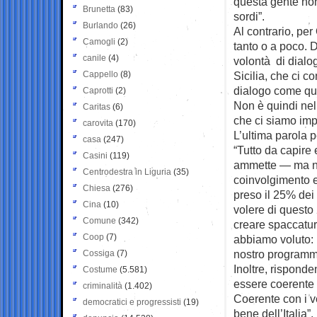
questa gente no
Brunetta
(83)
sordi”.
Burlando
(26)
Al contrario, per
Camogli
(2)
tanto o a poco. 
canile
(4)
volontà di dialog
Cappello
(8)
Sicilia, che ci c
dialogo come quel
Caprotti
(2)
Non è quindi nel
Caritas
(6)
che ci siamo impo
carovita
(170)
L’ultima parola p
casa
(247)
“Tutto da capire 
Casini
(119)
ammette — ma no
Centrodestra in Liguria
(35)
coinvolgimento e
Chiesa
(276)
preso il 25% dei 
Cina
(10)
volere di questo
Comune
(342)
creare spaccatur
Coop
(7)
abbiamo voluto: i
nostro programma
Cossiga
(7)
Inoltre, rispond
Costume
(5.581)
essere coerente c
criminalità
(1.402)
Coerente con i ve
democratici e progressisti
(19)
bene dell’Italia”.