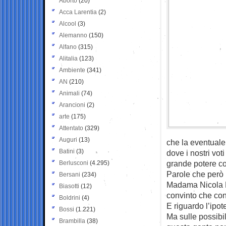
Aborto
(20)
Acca Larentia
(2)
Alcool
(3)
Alemanno
(150)
Alfano
(315)
Alitalia
(123)
Ambiente
(341)
AN
(210)
Animali
(74)
Arancioni
(2)
arte
(175)
Attentato
(329)
Auguri
(13)
che la eventuale 
Batini
(3)
dove i nostri vo
grande potere con
Berlusconi
(4.295)
Parole che però
Bersani
(234)
Madama Nicola M
Biasotti
(12)
convinto che con
Boldrini
(4)
E riguardo l’ipo
Bossi
(1.221)
Ma sulle possibil
Brambilla
(38)