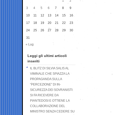
1
2
3
4
5
6
7
8
9
10
11
12
13
14
15
16
17
18
19
20
21
22
23
24
25
26
27
28
29
30
31
« Lug
Leggi gli ultimi articoli
inseriti
IL BLITZ DI SILVIA SALIS AL
VIMINALE CHE SPIAZZA LA
PROPAGANDA SULLA
“PERCEZIONE” DI IN-
SICUREZZA DEI SOVRANISTI:
SI FA RICEVERE DA
PIANTEDOSI E OTTIENE LA
COLLABORAZIONE DEL
MINISTRO SENZA CEDERE SU