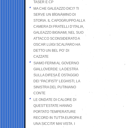
TASER E CP
MA CHE GALEAZZO DICI? TI
SERVE UN BIGNAMINO DI
STORIA. IL CAPOGRUPPO ALLA
CAMERA DI FRATELLI D’ITALIA,
GALEAZZO BIGNAMI, NEL SUO
ATTACCO SCONSIDERATO A
OSCAR LUIGI SCALFARO HA
DETTO UN BEL PO’ DI
CAZZATE
SIAMO FERMI AL GOVERNO
GIALLOVERDE: LA DESTRA
SULLA DIFESA È OSTAGGIO
DEI “PACIFISTI” LEGHISTI, LA
SINISTRA DEL PUTINIANO
CONTE
LE ONDATE DI CALORE DI
QUEST’ESTATE HANNO
PORTATO TEMPERATURE
RECORD IN TUTTA EUROPA E
UNA SICCITA’ MAI VISTA. I