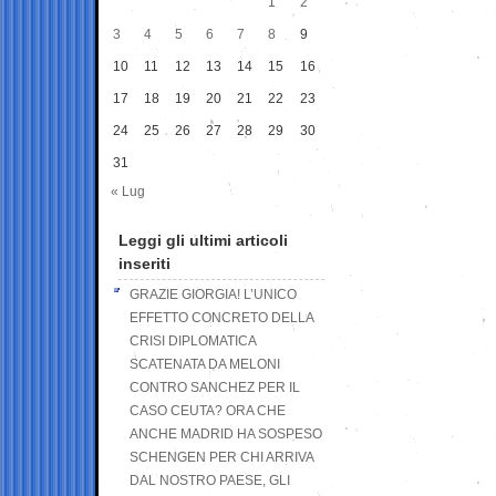
1
2
3
4
5
6
7
8
9
10
11
12
13
14
15
16
17
18
19
20
21
22
23
24
25
26
27
28
29
30
31
« Lug
Leggi gli ultimi articoli
inseriti
GRAZIE GIORGIA! L’UNICO
EFFETTO CONCRETO DELLA
CRISI DIPLOMATICA
SCATENATA DA MELONI
CONTRO SANCHEZ PER IL
CASO CEUTA? ORA CHE
ANCHE MADRID HA SOSPESO
SCHENGEN PER CHI ARRIVA
DAL NOSTRO PAESE, GLI