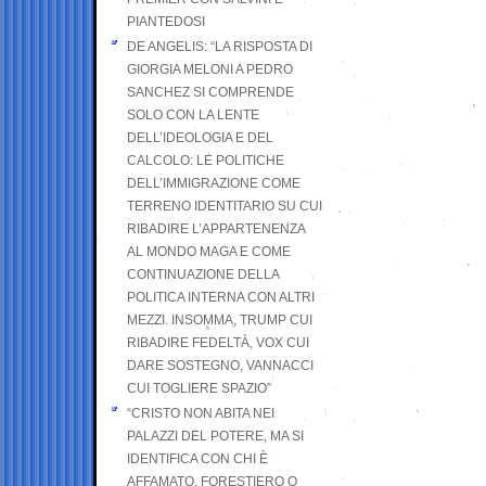
PIANTEDOSI
DE ANGELIS: “LA RISPOSTA DI
GIORGIA MELONI A PEDRO
SANCHEZ SI COMPRENDE
SOLO CON LA LENTE
DELL’IDEOLOGIA E DEL
CALCOLO: LE POLITICHE
DELL’IMMIGRAZIONE COME
TERRENO IDENTITARIO SU CUI
RIBADIRE L’APPARTENENZA
AL MONDO MAGA E COME
CONTINUAZIONE DELLA
POLITICA INTERNA CON ALTRI
MEZZI. INSOMMA, TRUMP CUI
RIBADIRE FEDELTÀ, VOX CUI
DARE SOSTEGNO, VANNACCI
CUI TOGLIERE SPAZIO”
“CRISTO NON ABITA NEI
PALAZZI DEL POTERE, MA SI
IDENTIFICA CON CHI È
AFFAMATO, FORESTIERO O