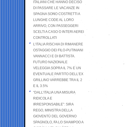
ITALIANI CHE HANNO DECISO
DI PASSARE LE VACANZE IN
SPAGNA SONO COSTRETTI A
LUNGHE CODE AL LORO
ARRIVO, CON PASSEGGERI
SCELTI A CASO O INTERI AEREI
CONTROLLATI
L’ITALIA RISCHIA DI RIMANERE
OSTAGGIO DEI FILO-PUTINIANI
VANNACCI E DI BATTISTA.
FUTURO NAZIONALE
VELEGGIA SOPRA IL 7% E UN
EVENTUALE PARTITO DELL’EX
GRILLINO VARREBBE TRA IL 2
E IL 3.5%
“DALL’ITALIA UNA MISURA
RIDICOLA E
IRRESPONSABILE”: SIRA
REGO, MINISTRA DELLA
GIOVENTÙ DEL GOVERNO
SPAGNOLO, FA LO SHAMPOO A