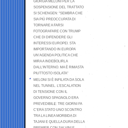
GIORGIA MELONI PER LA
SOSPENSIONE DEL TRATTATO
SI SCHENGEN: “SEMBRA CHE
SIA PIÙ PREOCCUPATA DI
TORNARE A FARSI
FOTOGRAFARE CON TRUMP
CHE DI DIFENDERE GLI
INTERESSI EUROPEI. STA
IMPORTANDO IN EUROPA
UN’AGENDA POLITICA CHE
MIRA A INDEBOLIRLA
DALL’INTERNO. MA È RIMASTA
PIUTTOSTO ISOLATA”
MELONI SI È INFILATA DA SOLA
NEL TUNNEL. L’ESCALATION
DI TENSIONE CON IL
GOVERNO SPAGNOLO ERA
PREVEDIBILE: TRE GIORNI FA
C’ERA STATO UNO SCONTRO
TRA LA LINEA MORBIDA DI
TAJANI E QUELLA DURA DELLA
PREMIER CON SALVINI E