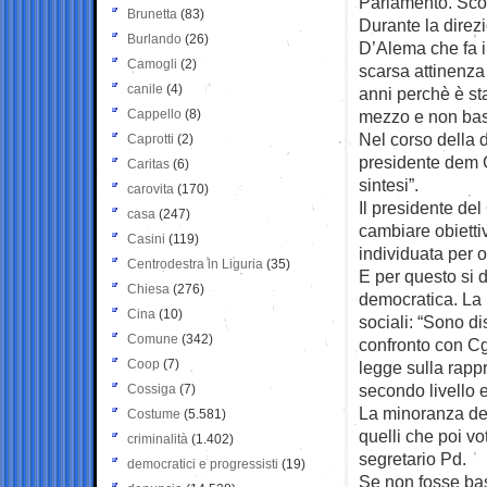
Parlamento. Sco
Brunetta
(83)
Durante la dire
Burlando
(26)
D’Alema che fa i 
Camogli
(2)
scarsa attinenza 
canile
(4)
anni perchè è sta
Cappello
(8)
mezzo e non bast
Nel corso della 
Caprotti
(2)
presidente dem G
Caritas
(6)
sintesi”.
carovita
(170)
Il presidente del
casa
(247)
cambiare obietti
Casini
(119)
individuata per o
Centrodestra in Liguria
(35)
E per questo si 
Chiesa
(276)
democratica. La p
Cina
(10)
sociali: “Sono di
Comune
(342)
confronto con Cgil
Coop
(7)
legge sulla rapp
secondo livello e
Cossiga
(7)
La minoranza dem
Costume
(5.581)
quelli che poi vo
criminalità
(1.402)
segretario Pd.
democratici e progressisti
(19)
Se non fosse bast