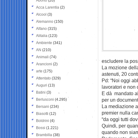
Aborto
(20)
Acca Larentia
(2)
Alcool
(3)
Alemanno
(150)
Alfano
(315)
Alitalia
(123)
Ambiente
(341)
AN
(210)
Animali
(74)
escludere la poss
Arancioni
(2)
La mozione della
arte
(175)
astenuti, 20 cont
Attentato
(329)
Pd: “Noi oggi ab
Auguri
(13)
lavoratori e non 
Batini
(3)
E dà mandato al 
per un document
Berlusconi
(4.295)
La mediazione al
Bersani
(234)
premier nulla ca
Biasotti
(12)
“da oggi tutti do
Boldrini
(4)
Quindi, per quant
Bossi
(1.221)
quando non siamo
Brambilla
(38)