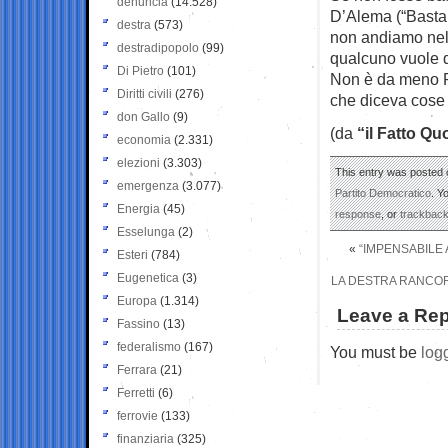
denuncia
(14.528)
D’Alema (“Basta s
destra
(573)
non andiamo nel 
destradipopolo
(99)
qualcuno vuole d
Di Pietro
(101)
Non è da meno Pi
Diritti civili
(276)
che diceva cose d
don Gallo
(9)
(da
“il Fatto Qu
economia
(2.331)
elezioni
(3.303)
This entry was posted o
emergenza
(3.077)
Partito Democratico
. Y
Energia
(45)
response
, or
trackbac
Esselunga
(2)
«
“IMPENSABILE 
Esteri
(784)
Eugenetica
(3)
LA DESTRA RANCOR
Europa
(1.314)
Leave a Rep
Fassino
(13)
federalismo
(167)
You must be
log
Ferrara
(21)
Ferretti
(6)
ferrovie
(133)
finanziaria
(325)